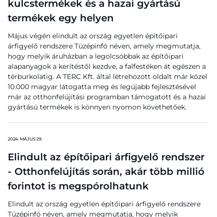
kulcstermékek és a hazai gyártású
termékek egy helyen
Május végén elindult az ország egyetlen építőipari
árfigyelő rendszere Tüzépinfó néven, amely megmutatja,
hogy melyik áruházban a legolcsóbbak az építőipari
alapanyagok a kerítéstől kezdve, a falfestéken át egészen a
térburkolatig. A TERC Kft. által létrehozott oldalt már közel
10.000 magyar látogatta meg és legújabb fejlesztésével
már az otthonfelújítási programban támogatott és a hazai
gyártású termékek is könnyen nyomon követhetőek.
2024. MÁJUS 29.
Elindult az építőipari árfigyelő rendszer
- Otthonfelújítás során, akár több millió
forintot is megspórolhatunk
Elindult az ország egyetlen építőipari árfigyelő rendszere
Tüzépinfó néven, amely megmutatja, hogy melyik