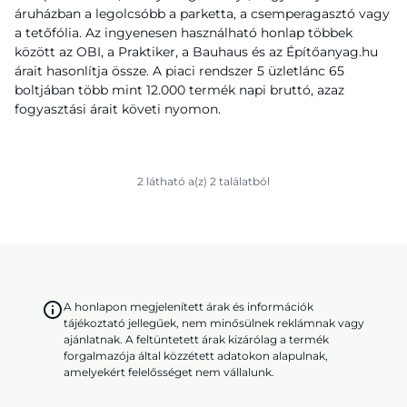
áruházban a legolcsóbb a parketta, a csemperagasztó vagy
a tetőfólia. Az ingyenesen használható honlap többek
között az OBI, a Praktiker, a Bauhaus és az Építőanyag.hu
árait hasonlítja össze. A piaci rendszer 5 üzletlánc 65
boltjában több mint 12.000 termék napi bruttó, azaz
fogyasztási árait követi nyomon.
2 látható a(z) 2 találatból
A honlapon megjelenített árak és információk
tájékoztató jellegűek, nem minősülnek reklámnak vagy
ajánlatnak. A feltüntetett árak kizárólag a termék
forgalmazója által közzétett adatokon alapulnak,
amelyekért felelősséget nem vállalunk.