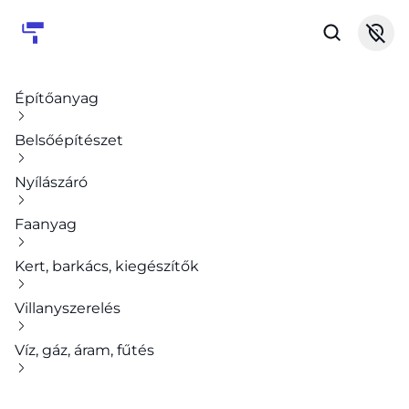
Építőanyag
Belsőépítészet
Nyílászáró
Faanyag
Kert, barkács, kiegészítők
Villanyszerelés
Víz, gáz, áram, fűtés