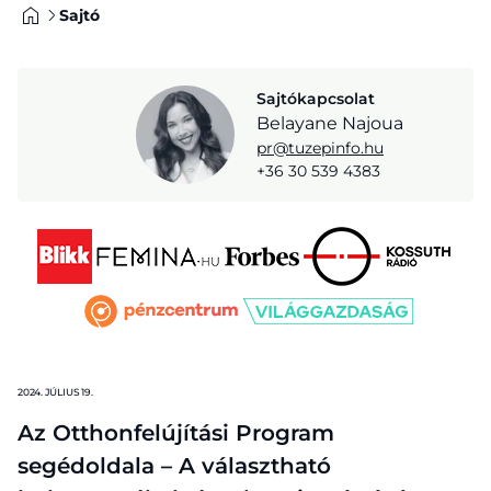
Sajtó
Sajtókapcsolat
Belayane Najoua
pr@
tuzepinfo.hu
+36 30 539 4383
2024. JÚLIUS 19.
Az Otthonfelújítási Program
segédoldala – A választható