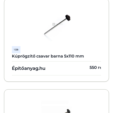
1 DB
Kúprögzítő csavar barna 5x110 mm
550
Építőanyag.hu
Ft