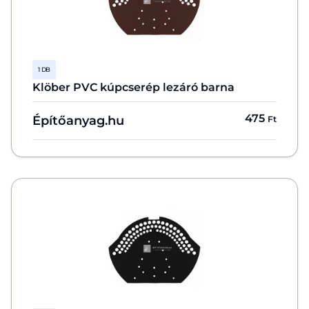
1 DB
Klöber PVC kúpcserép lezáró barna
475
Építőanyag.hu
Ft