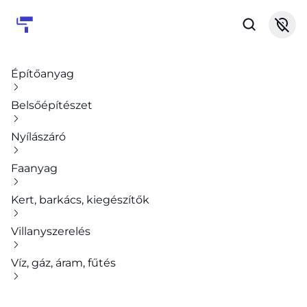
Építőanyag
Belsőépítészet
Nyílászáró
Faanyag
Kert, barkács, kiegészítők
Villanyszerelés
Víz, gáz, áram, fűtés