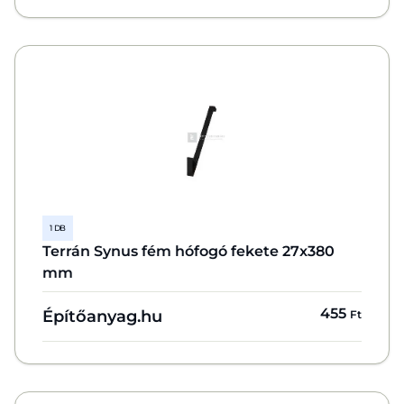
1 DB
Terrán Synus fém hófogó fekete 27x380
mm
455
Építőanyag.hu
Ft