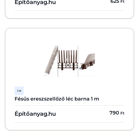
625
Építőanyag.hu
Ft
1 M
Fésűs ereszszellőző léc barna 1 m
790
Építőanyag.hu
Ft