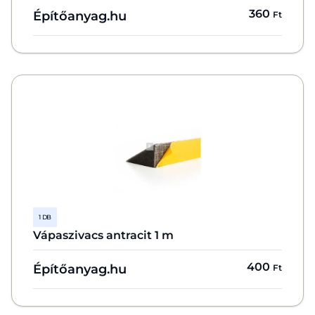
360
Építőanyag.hu
Ft
1 DB
Vápaszivacs antracit 1 m
400
Építőanyag.hu
Ft