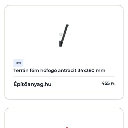
1 DB
Terrán fém hófogó antracit 34x380 mm
455
Építőanyag.hu
Ft