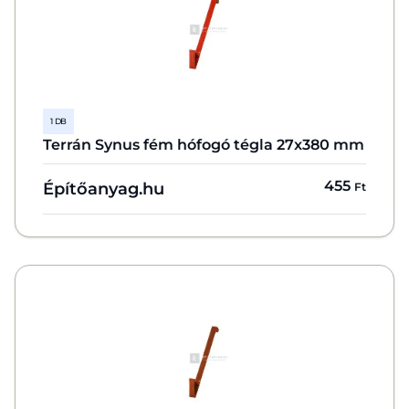
1 DB
Terrán Synus fém hófogó tégla 27x380 mm
455
Építőanyag.hu
Ft