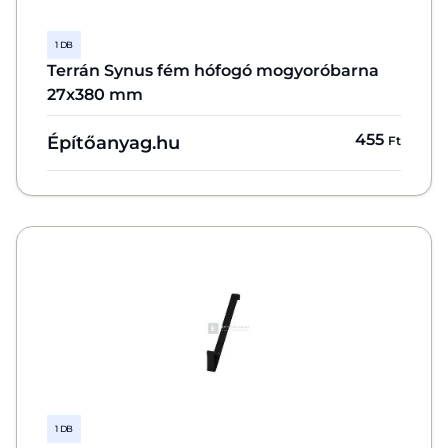
1 DB
Terrán Synus fém hófogó mogyoróbarna
27x380 mm
455
Építőanyag.hu
Ft
1 DB