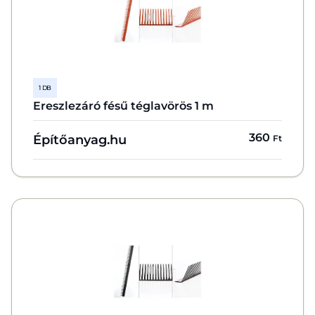
1 DB
Ereszlezáró fésű téglavörös 1 m
360
Építőanyag.hu
Ft