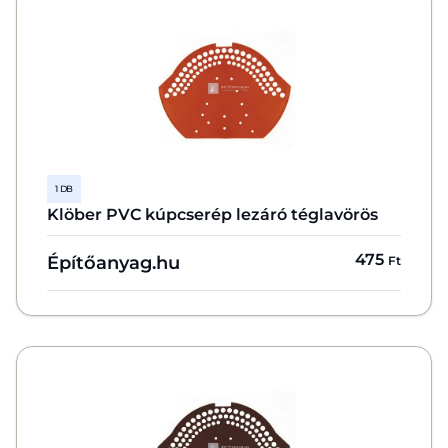
1 DB
Klöber PVC kúpcserép lezáró téglavörös
475
Építőanyag.hu
Ft