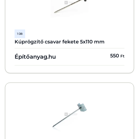
1 DB
Kúprögzítő csavar fekete 5x110 mm
550
Építőanyag.hu
Ft