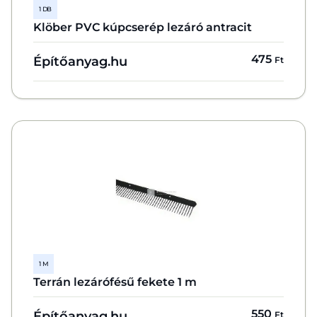
1 DB
Klöber PVC kúpcserép lezáró antracit
475
Építőanyag.hu
Ft
1 M
Terrán lezárófésű fekete 1 m
550
Építőanyag.hu
Ft