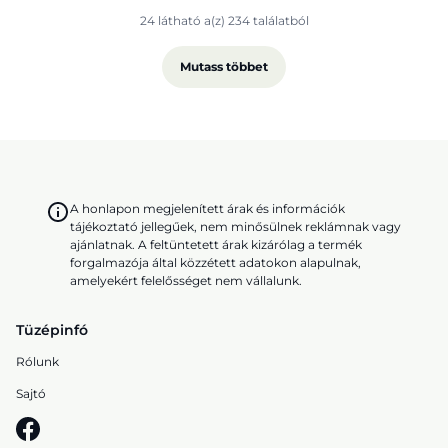
24 látható a(z) 234 találatból
Mutass többet
A honlapon megjelenített árak és információk
tájékoztató jellegűek, nem minősülnek reklámnak vagy
ajánlatnak. A feltüntetett árak kizárólag a termék
forgalmazója által közzétett adatokon alapulnak,
amelyekért felelősséget nem vállalunk.
Tüzépinfó
Rólunk
Sajtó