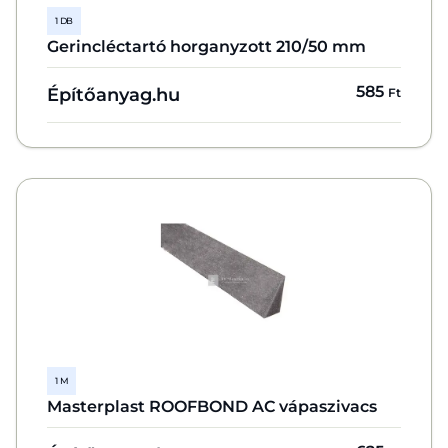
1 DB
Gerincléctartó horganyzott 210/50 mm
585
Építőanyag.hu
Ft
1 M
Masterplast ROOFBOND AC vápaszivacs