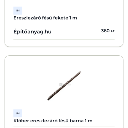
1 M
Ereszlezáró fésű fekete 1 m
360
Építőanyag.hu
Ft
1 M
Klöber ereszlezáró fésű barna 1 m