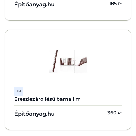
185
Építőanyag.hu
Ft
1 M
Ereszlezáró fésű barna 1 m
360
Építőanyag.hu
Ft