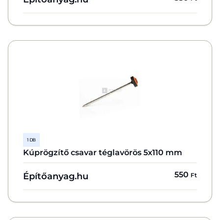
1 DB
Kúprögzítő csavar téglavörös 5x110 mm
550
Építőanyag.hu
Ft