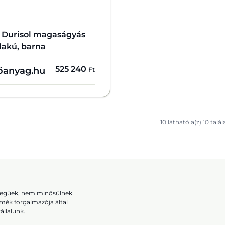
r Durisol magaságyás
lakú, barna
525 240
őanyag.hu
Ft
10 látható a(z) 10 talá
ellegűek, nem minősülnek
rmék forgalmazója által
állalunk.