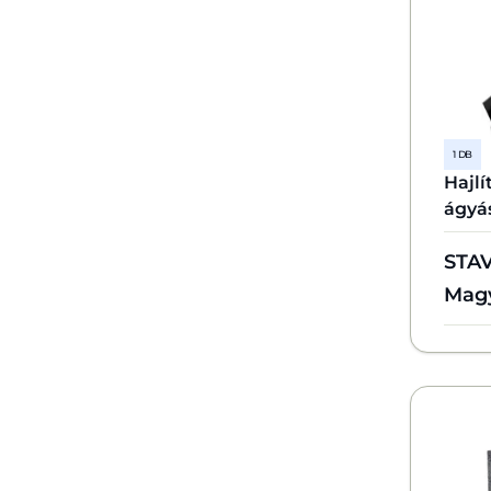
1 DB
Hajl
ágyá
STA
Mag