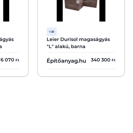
1 DB
ságyás
Leier Durisol magaságyás
a
"L" alakú, barna
76 070
340 300
Építőanyag.hu
Ft
Ft