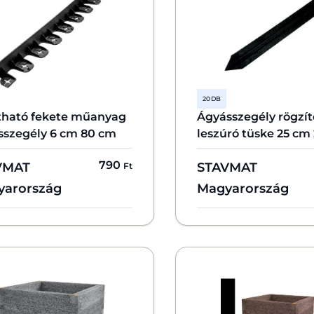
20 DB
ítható fekete műanyag
Ágyásszegély rögzít
sszegély 6 cm 80 cm
leszúró tüske 25 cm
790
VMAT
STAVMAT
Ft
yarország
Magyarország