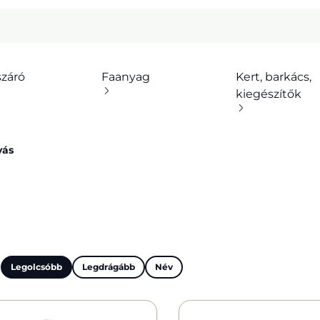
száró
Faanyag
Kert, barkács,
kiegészítők
yás
:
Legolcsóbb
Legdrágább
Név