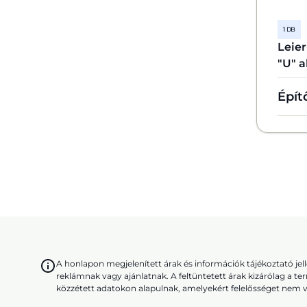
1 DB
Leie
"U" a
Épít
A honlapon megjelenített árak és információk tájékoztató j
reklámnak vagy ajánlatnak. A feltüntetett árak kizárólag a te
közzétett adatokon alapulnak, amelyekért felelősséget nem v