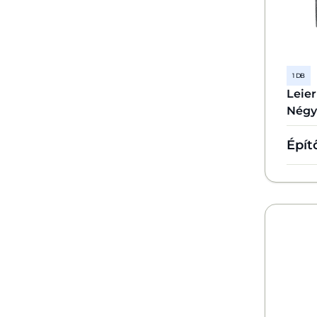
1 DB
Leie
Négyz
Épít