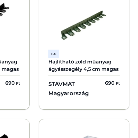
1 DB
műanyag
Hajlítható zöld műanyag
m magas
ágyásszegély 4,5 cm magas
690
690
STAVMAT
Ft
Ft
Magyarország