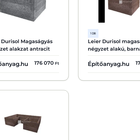
1 DB
r Durisol Magaságyás
Leier Durisol maga
et alakzat antracit
négyzet alakú, barn
176 070
1
őanyag.hu
Építőanyag.hu
Ft