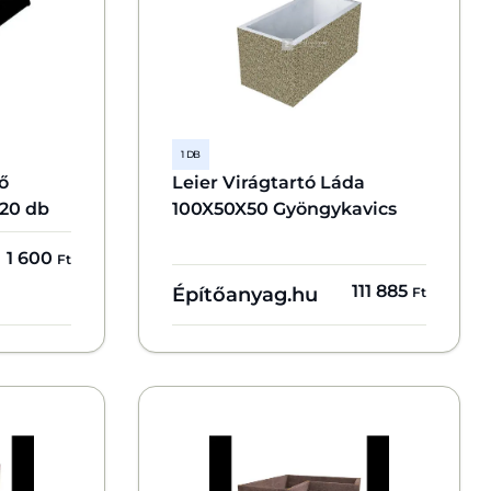
1 DB
ő
Leier Virágtartó Láda
 20 db
100X50X50 Gyöngykavics
1 600
Ft
111 885
Építőanyag.hu
Ft