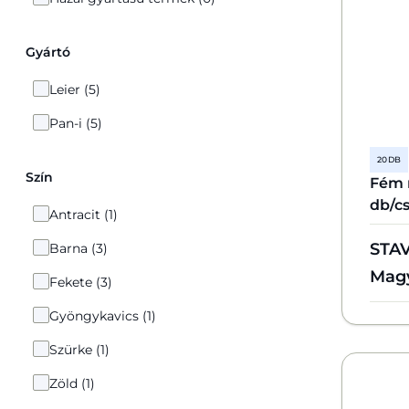
Gyártó
Leier (5)
Pan-i (5)
20 DB
Szín
Fém 
db/c
Antracit (1)
STA
Barna (3)
Mag
Fekete (3)
Gyöngykavics (1)
Szürke (1)
Zöld (1)