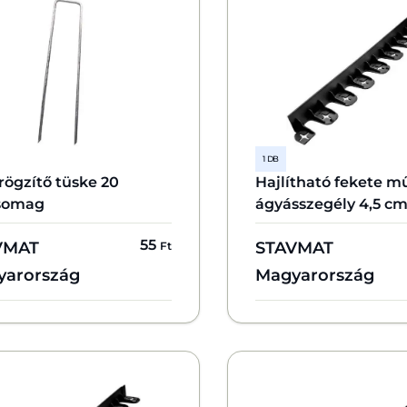
1 DB
rögzítő tüske 20
Hajlítható fekete 
somag
ágyásszegély 4,5 c
55
VMAT
STAVMAT
Ft
yarország
Magyarország