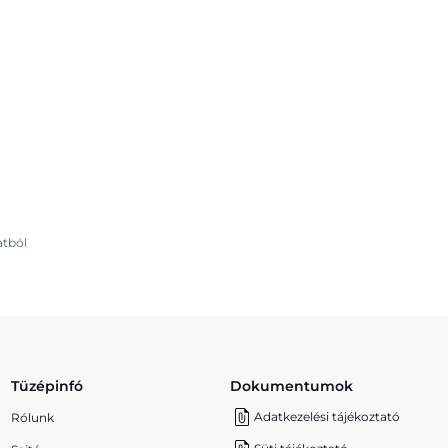
latból
Tüzépinfó
Dokumentumok
Adatkezelési tájékoztató
Rólunk