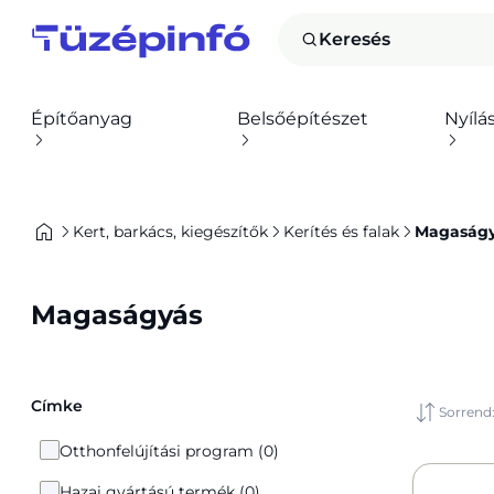
Keresés
Építőanyag
Belsőépítészet
Nyílá
Kert, barkács, kiegészítők
Kerítés és falak
Magaság
Magaságyás
Címke
Sorrend
Otthonfelújítási program (0)
Hazai gyártású termék (0)