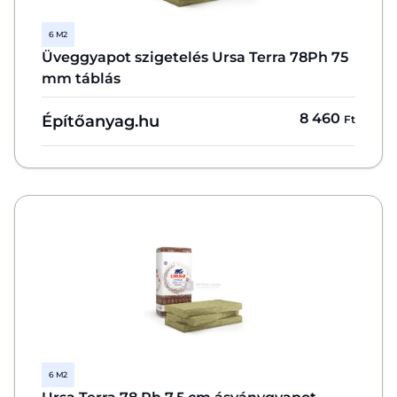
6 M2
Üveggyapot szigetelés Ursa Terra 78Ph 75
mm táblás
8 460
Építőanyag.hu
Ft
6 M2