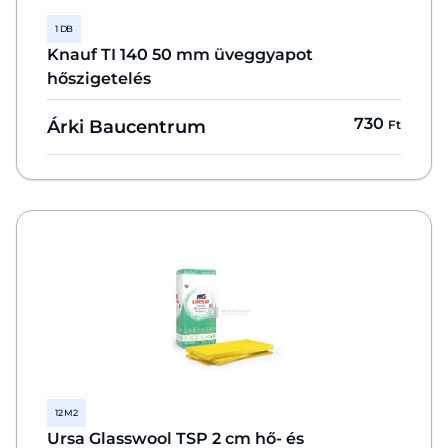
1 DB
Knauf TI 140 50 mm üveggyapot
hőszigetelés
730
Árki Baucentrum
Ft
12 M2
Ursa Glasswool TSP 2 cm hő- és