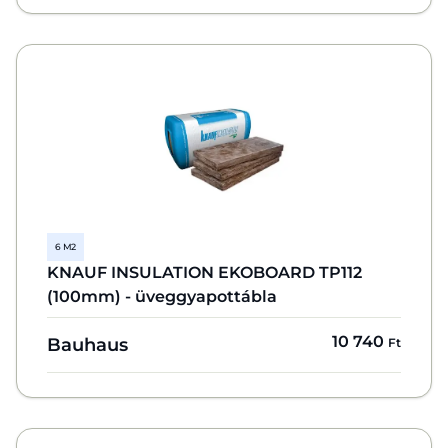
6 M2
KNAUF INSULATION EKOBOARD TP112
(100mm) - üveggyapottábla
10 740
Bauhaus
Ft