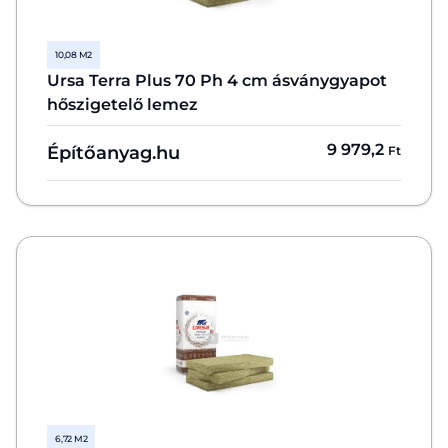
10,08 M2
Ursa Terra Plus 70 Ph 4 cm ásványgyapot
hőszigetelő lemez
9 979,2
Építőanyag.hu
Ft
6,72 M2