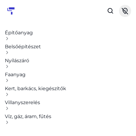
Építőanyag
Belsőépítészet
Nyílászáró
Faanyag
Kert, barkács, kiegészítők
Villanyszerelés
Víz, gáz, áram, fűtés