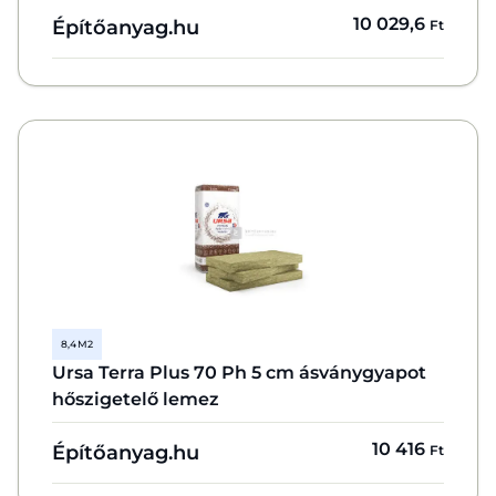
10 029,6
Építőanyag.hu
Ft
8,4 M2
Ursa Terra Plus 70 Ph 5 cm ásványgyapot
hőszigetelő lemez
10 416
Építőanyag.hu
Ft