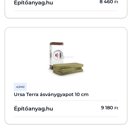
8 460
Építőanyag.hu
Ft
4,5 M2
Ursa Terra ásványgyapot 10 cm
9 180
Építőanyag.hu
Ft