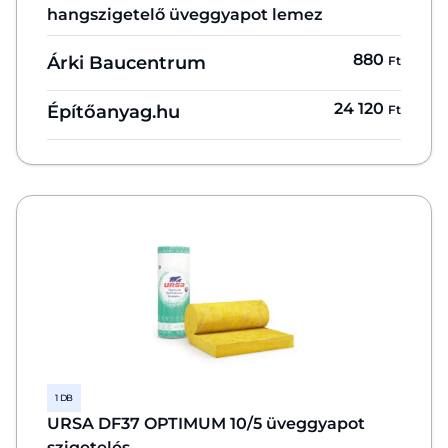
hangszigetelő üveggyapot lemez
880
Árki Baucentrum
Ft
24 120
Építőanyag.hu
Ft
1 DB
URSA DF37 OPTIMUM 10/5 üveggyapot
szigetelés