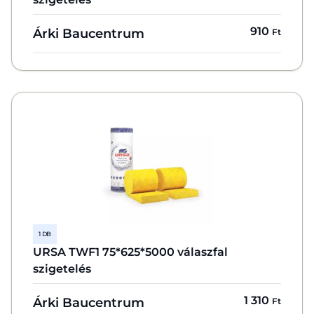
910
Árki Baucentrum
Ft
1 DB
URSA TWF1 75*625*5000 válaszfal
szigetelés
1 310
Árki Baucentrum
Ft