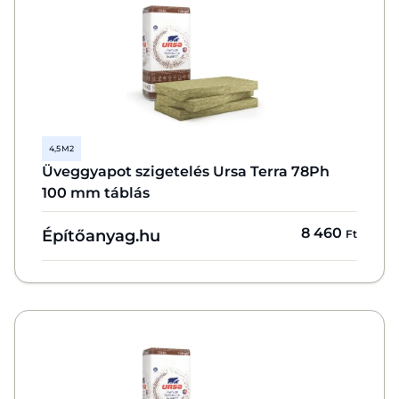
4,5 M2
Üveggyapot szigetelés Ursa Terra 78Ph
100 mm táblás
8 460
Építőanyag.hu
Ft