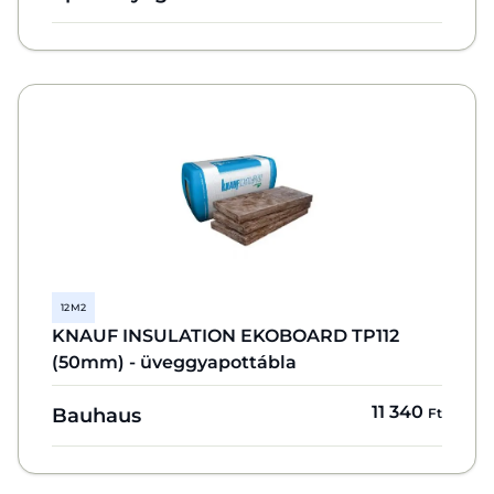
12 M2
KNAUF INSULATION EKOBOARD TP112
(50mm) - üveggyapottábla
11 340
Bauhaus
Ft