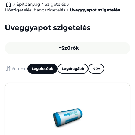
Építőanyag
Szigetelés
Hőszigetelés, hangszigetelés
Üveggyapot szigetelés
Üveggyapot szigetelés
Szűrők
Sorrend:
Legolcsóbb
Legdrágább
Név