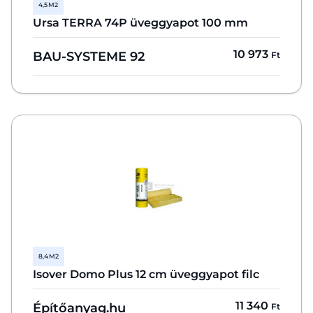
4,5 M2
Ursa TERRA 74P üveggyapot 100 mm
10 973
BAU-SYSTEME 92
Ft
8,4 M2
Isover Domo Plus 12 cm üveggyapot filc
11 340
Építőanyag.hu
Ft