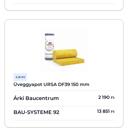
6,25 M2
Üveggyapot URSA DF39 150 mm
2 190
Árki Baucentrum
Ft
13 851
BAU-SYSTEME 92
Ft