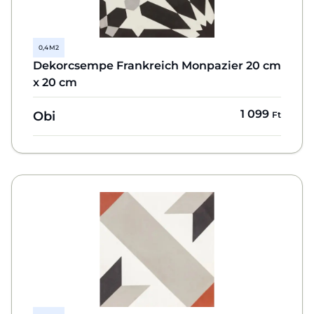
0,4 M2
Dekorcsempe Frankreich Monpazier 20 cm
x 20 cm
1 099
Obi
Ft