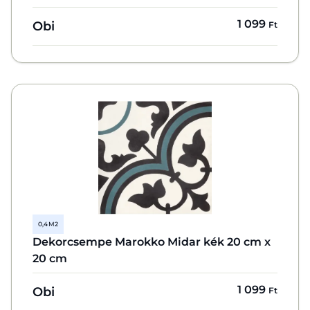
1 099
Obi
Ft
0,4 M2
Dekorcsempe Marokko Midar kék 20 cm x
20 cm
1 099
Obi
Ft