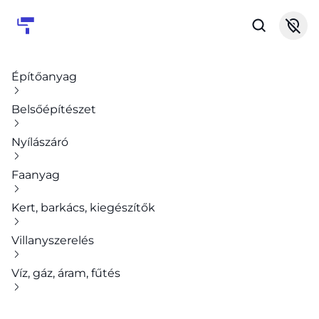
Építőanyag
Belsőépítészet
Nyílászáró
Faanyag
Kert, barkács, kiegészítők
Villanyszerelés
Víz, gáz, áram, fűtés