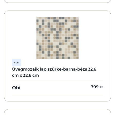
1 DB
Üvegmozaik lap szürke-barna-bézs 32,6
cm x 32,6 cm
799
Obi
Ft