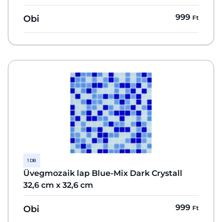
999
Obi
Ft
1 DB
Üvegmozaik lap Blue-Mix Dark Crystall
32,6 cm x 32,6 cm
999
Obi
Ft