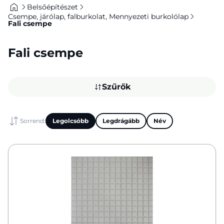
Belsőépítészet
Csempe, járólap, falburkolat, Mennyezeti burkolólap
Fali csempe
Fali csempe
Szűrők
Sorrend:
Legolcsóbb
Legdrágább
Név