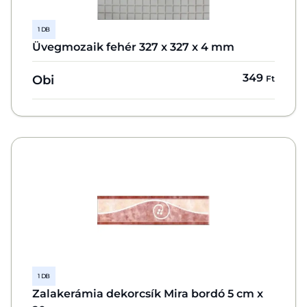
1 DB
Üvegmozaik fehér 327 x 327 x 4 mm
349
Obi
Ft
1 DB
Zalakerámia dekorcsík Mira bordó 5 cm x