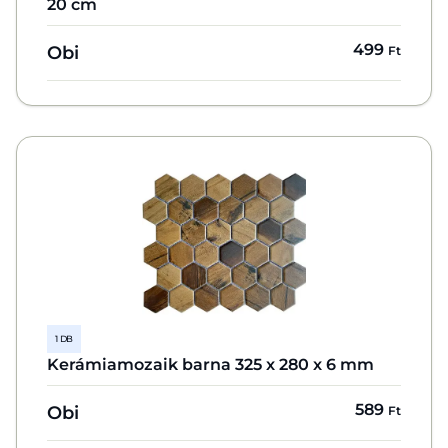
20 cm
499
Obi
Ft
1 DB
Kerámiamozaik barna 325 x 280 x 6 mm
589
Obi
Ft