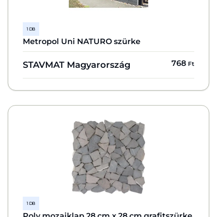
1 DB
Metropol Uni NATURO szürke
768
STAVMAT Magyarország
Ft
1 DB
Poly mozaiklap 28 cm x 28 cm grafitszürke