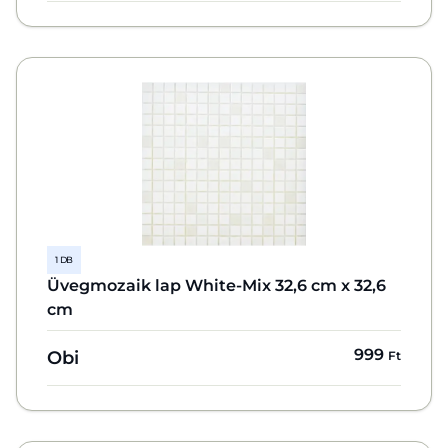
1 DB
Üvegmozaik lap White-Mix 32,6 cm x 32,6
cm
999
Obi
Ft