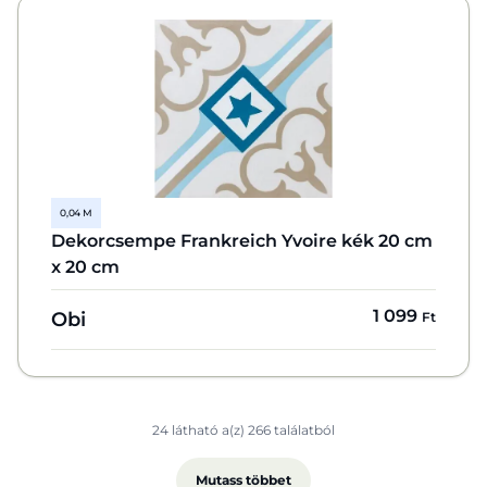
0,04 M
Dekorcsempe Frankreich Yvoire kék 20 cm
x 20 cm
1 099
Obi
Ft
24 látható a(z) 266 találatból
Mutass többet