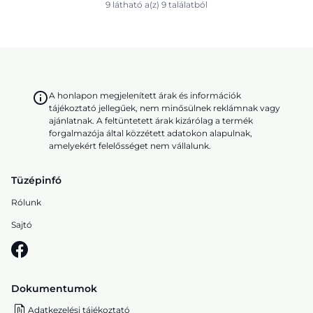
9 látható a(z) 9 találatból
A honlapon megjelenített árak és információk
tájékoztató jellegűek, nem minősülnek reklámnak vagy
ajánlatnak. A feltüntetett árak kizárólag a termék
forgalmazója által közzétett adatokon alapulnak,
amelyekért felelősséget nem vállalunk.
Tüzépinfó
Rólunk
Sajtó
Dokumentumok
Adatkezelési tájékoztató