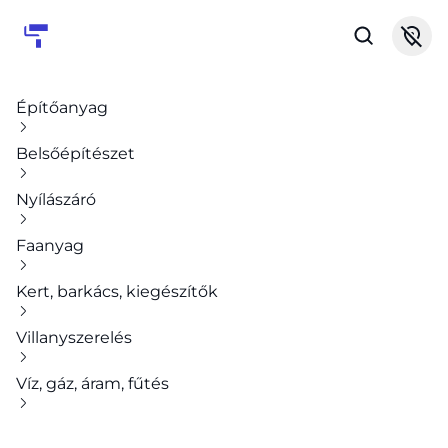
Építőanyag
Belsőépítészet
Nyílászáró
Faanyag
Kert, barkács, kiegészítők
Villanyszerelés
Víz, gáz, áram, fűtés