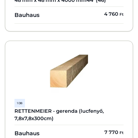
48 mm x 48 mm x 4000 mm44 (46)
4 760
Bauhaus
Ft
1 DB
RETTENMEIER - gerenda (lucfenyő,
7,8x7,8x300cm)
7 770
Bauhaus
Ft