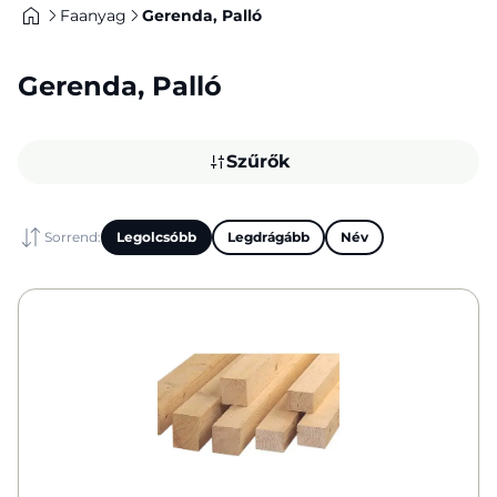
Faanyag
Gerenda, Palló
Gerenda, Palló
Szűrők
Sorrend:
Legolcsóbb
Legdrágább
Név