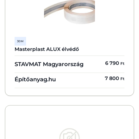
30 M
Masterplast ALUX élvédő
6 790
STAVMAT Magyarország
Ft
7 800
Építőanyag.hu
Ft