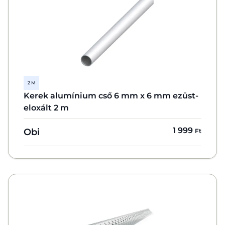
2 M
Kerek alumínium cső 6 mm x 6 mm ezüst-
eloxált 2 m
1 999
Obi
Ft