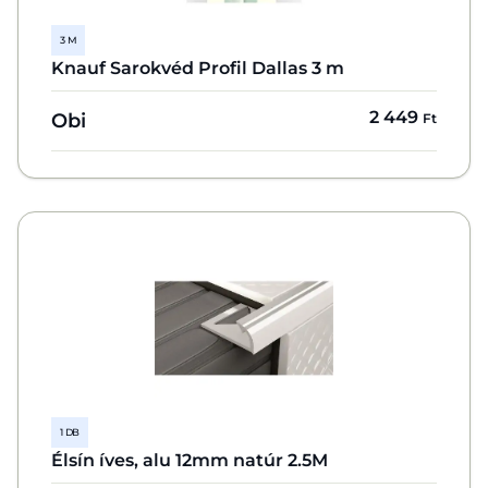
3 M
Knauf Sarokvéd Profil Dallas 3 m
2 449
Obi
Ft
1 DB
Élsín íves, alu 12mm natúr 2.5M