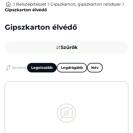
Belsőépítészet
Gipszkarton, gipszkarton rendszer
Gipszkarton élvédő
Gipszkarton élvédő
Szűrők
Sorrend:
Legolcsóbb
Legdrágább
Név