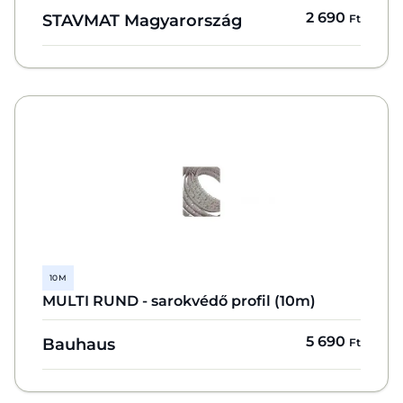
2 690
STAVMAT Magyarország
Ft
10 M
MULTI RUND - sarokvédő profil (10m)
5 690
Bauhaus
Ft