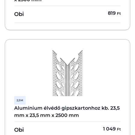
819
Obi
Ft
2,5 M
Alumínium élvédő gipszkartonhoz kb. 23,5
mm x 23,5 mm x 2500 mm
1 049
Obi
Ft