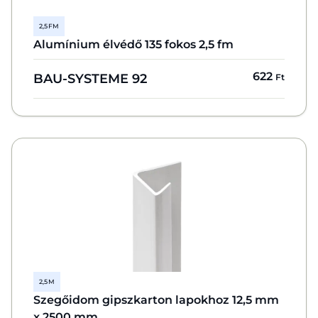
2,5 FM
Alumínium élvédő 135 fokos 2,5 fm
622
BAU-SYSTEME 92
Ft
2,5 M
Szegőidom gipszkarton lapokhoz 12,5 mm
x 2500 mm