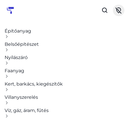
Építőanyag
Belsőépítészet
Nyílászáró
Faanyag
Kert, barkács, kiegészítők
Villanyszerelés
Víz, gáz, áram, fűtés