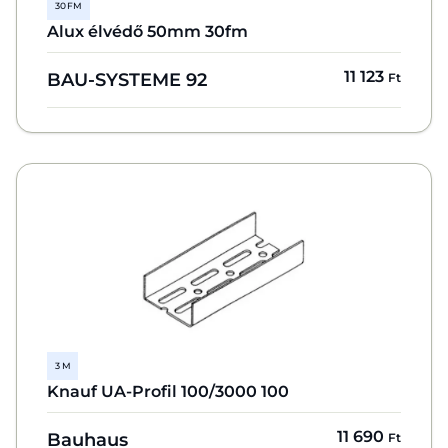
30 FM
Alux élvédő 50mm 30fm
11 123
BAU-SYSTEME 92
Ft
3 M
Knauf UA-Profil 100/3000 100
11 690
Bauhaus
Ft