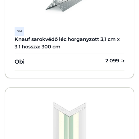
3 M
Knauf sarokvédő léc horganyzott 3,1 cm x
3,1 hossza: 300 cm
2 099
Obi
Ft