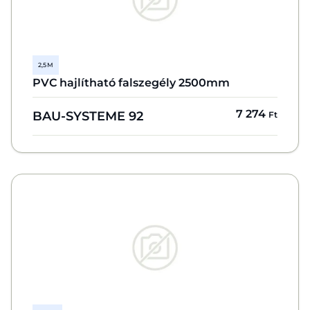
2,5 M
PVC hajlítható falszegély 2500mm
7 274
BAU-SYSTEME 92
Ft