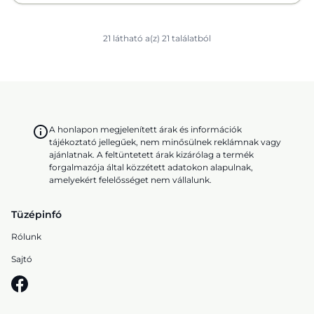
21 látható a(z) 21 találatból
A honlapon megjelenített árak és információk
tájékoztató jellegűek, nem minősülnek reklámnak vagy
ajánlatnak. A feltüntetett árak kizárólag a termék
forgalmazója által közzétett adatokon alapulnak,
amelyekért felelősséget nem vállalunk.
Tüzépinfó
Rólunk
Sajtó