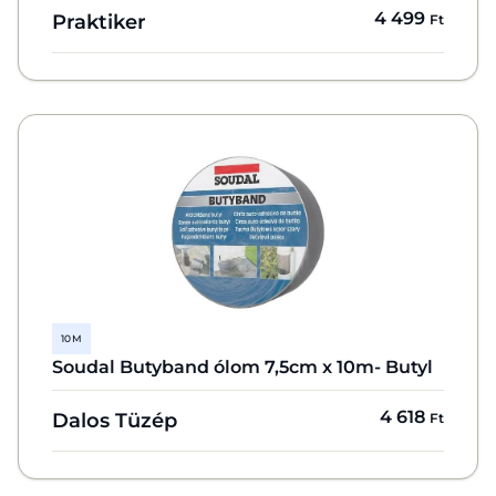
4 499
Praktiker
Ft
10 M
Soudal Butyband ólom 7,5cm x 10m- Butyl
4 618
Dalos Tüzép
Ft