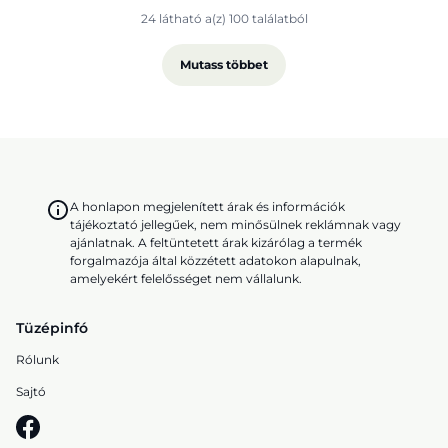
24 látható a(z) 100 találatból
Mutass többet
A honlapon megjelenített árak és információk
tájékoztató jellegűek, nem minősülnek reklámnak vagy
ajánlatnak. A feltüntetett árak kizárólag a termék
forgalmazója által közzétett adatokon alapulnak,
amelyekért felelősséget nem vállalunk.
Tüzépinfó
Rólunk
Sajtó