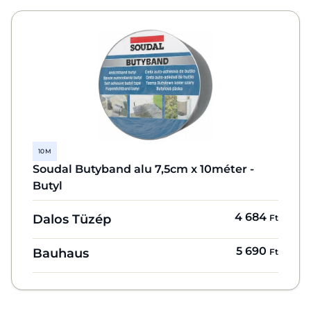
10 M
Soudal Butyband alu 7,5cm x 10méter -
Butyl
4 684
Dalos Tüzép
Ft
5 690
Bauhaus
Ft