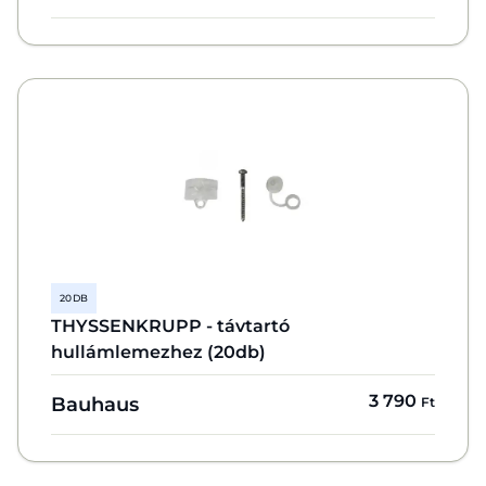
20 DB
THYSSENKRUPP - távtartó
hullámlemezhez (20db)
3 790
Bauhaus
Ft