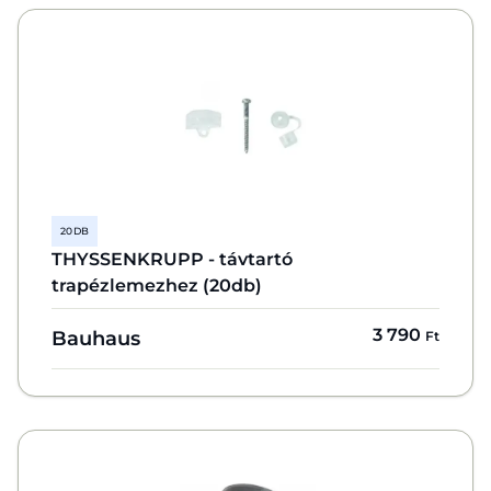
20 DB
THYSSENKRUPP - távtartó
trapézlemezhez (20db)
3 790
Bauhaus
Ft