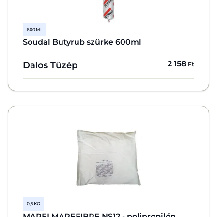
600 ML
Soudal Butyrub szürke 600ml
2 158
Dalos Tüzép
Ft
0,6 KG
MAPEI MAPEFIBRE NS12 - polipropilén