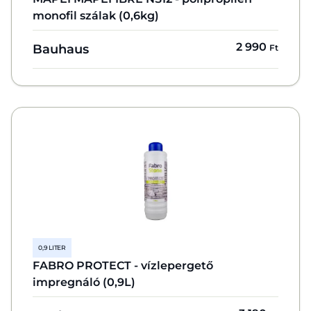
monofil szálak (0,6kg)
2 990
Bauhaus
Ft
0,9 LITER
FABRO PROTECT - vízlepergető
impregnáló (0,9L)