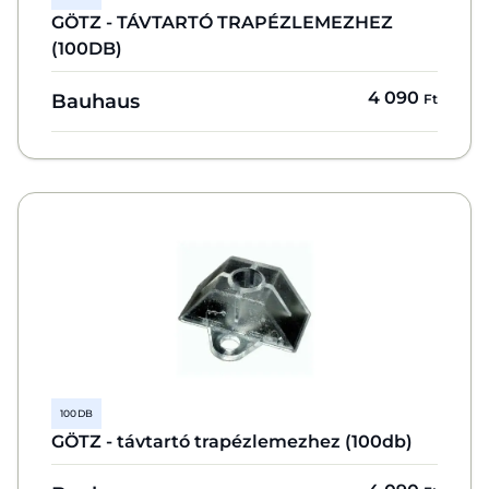
GÖTZ - TÁVTARTÓ TRAPÉZLEMEZHEZ
(100DB)
4 090
Bauhaus
Ft
100 DB
GÖTZ - távtartó trapézlemezhez (100db)