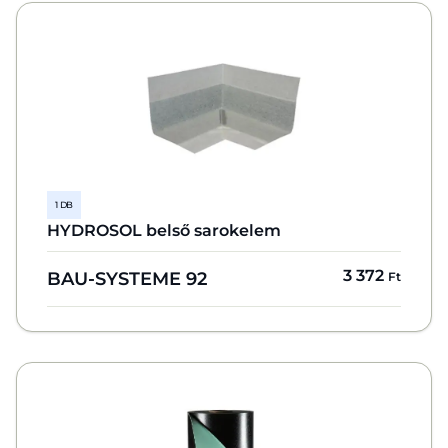
1 DB
HYDROSOL belső sarokelem
3 372
BAU-SYSTEME 92
Ft