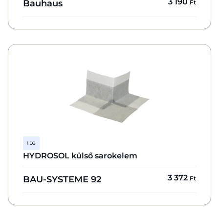
3 190
Bauhaus
Ft
1 DB
HYDROSOL külső sarokelem
3 372
BAU-SYSTEME 92
Ft