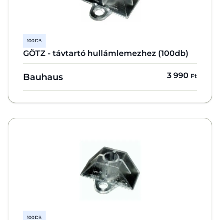
100 DB
GÖTZ - távtartó hullámlemezhez (100db)
3 990
Bauhaus
Ft
100 DB