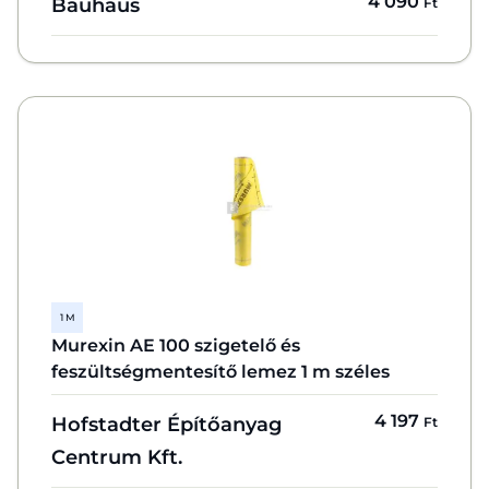
4 090
Bauhaus
Ft
1 M
Murexin AE 100 szigetelő és
feszültségmentesítő lemez 1 m széles
4 197
Hofstadter Építőanyag
Ft
Centrum Kft.