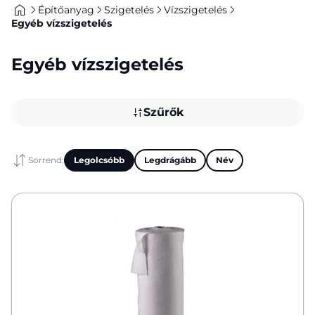
Építőanyag
Szigetelés
Vízszigetelés
Egyéb vízszigetelés
Egyéb vízszigetelés
Szűrők
Sorrend:
Legolcsóbb
Legdrágább
Név