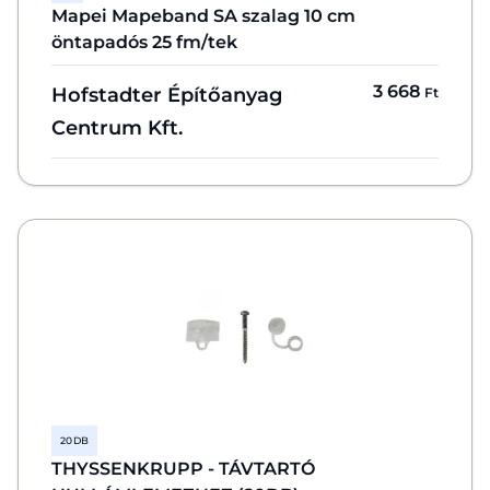
Mapei Mapeband SA szalag 10 cm
öntapadós 25 fm/tek
3 668
Hofstadter Építőanyag
Ft
Centrum Kft.
20 DB
THYSSENKRUPP - TÁVTARTÓ