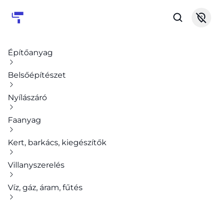
Építőanyag
Belsőépítészet
Nyílászáró
Faanyag
Kert, barkács, kiegészítők
Villanyszerelés
Víz, gáz, áram, fűtés