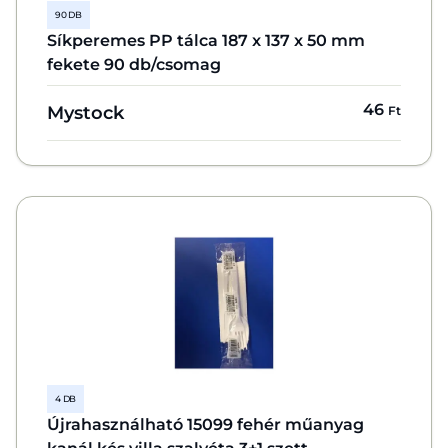
90 DB
Síkperemes PP tálca 187 x 137 x 50 mm
fekete 90 db/csomag
46
Mystock
Ft
4 DB
Újrahasználható 15099 fehér műanyag