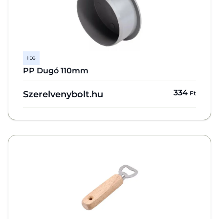
1 DB
PP Dugó 110mm
334
Szerelvenybolt.hu
Ft