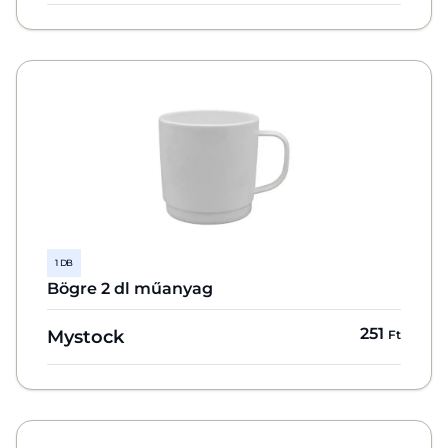
1 DB
Bögre 2 dl műanyag
251
Mystock
Ft