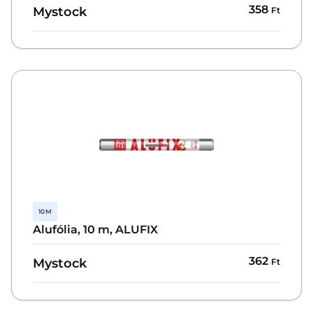
358
Mystock
Ft
10 M
Alufólia, 10 m, ALUFIX
362
Mystock
Ft