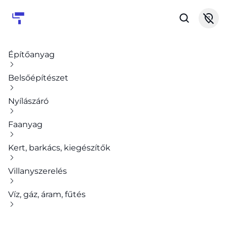
Építőanyag
Belsőépítészet
Nyílászáró
Faanyag
Kert, barkács, kiegészítők
Villanyszerelés
Víz, gáz, áram, fűtés