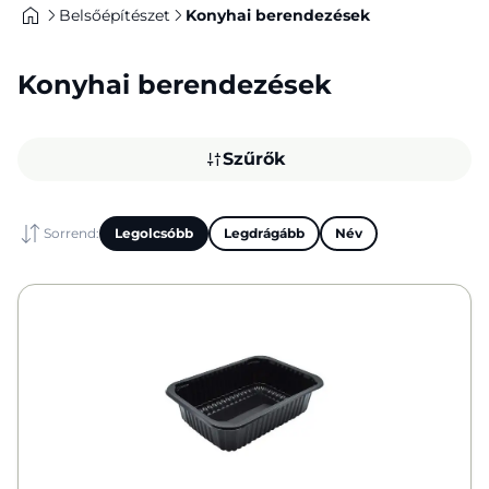
Belsőépítészet
Konyhai berendezések
Konyhai berendezések
Szűrők
Sorrend:
Legolcsóbb
Legdrágább
Név