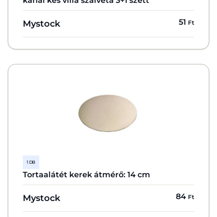
kanál kés villa szalvéta 3+1 szett
51
Mystock
Ft
1 DB
Tortaalátét kerek átmérő: 14 cm
84
Mystock
Ft