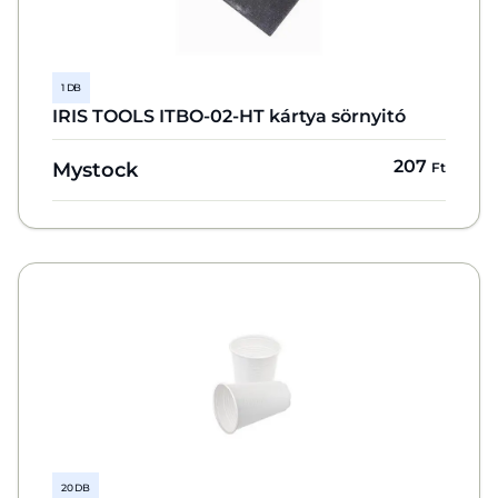
1 DB
IRIS TOOLS ITBO-02-HT kártya sörnyitó
207
Mystock
Ft
20 DB