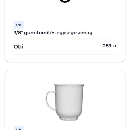
1 DB
3/8" gumitömítés egységcsomag
289
Obi
Ft
1 DB