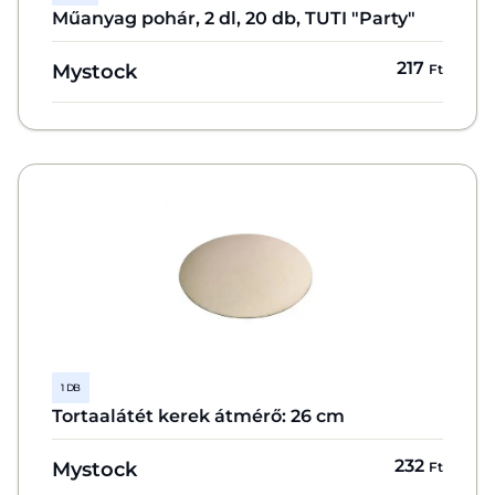
Műanyag pohár, 2 dl, 20 db, TUTI "Party"
217
Mystock
Ft
1 DB
Tortaalátét kerek átmérő: 26 cm
232
Mystock
Ft