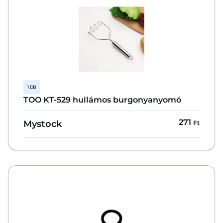
1 DB
TOO KT-529 hullámos burgonyanyomó
271
Mystock
Ft