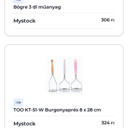
Bögre 3 dl műanyag
306
Mystock
Ft
1 DB
TOO KT-51-W Burgonyaprés 8 x 28 cm
324
Mystock
Ft