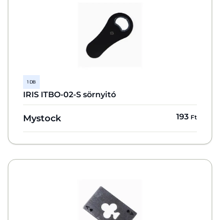
1 DB
IRIS ITBO-02-S sörnyitó
193
Mystock
Ft