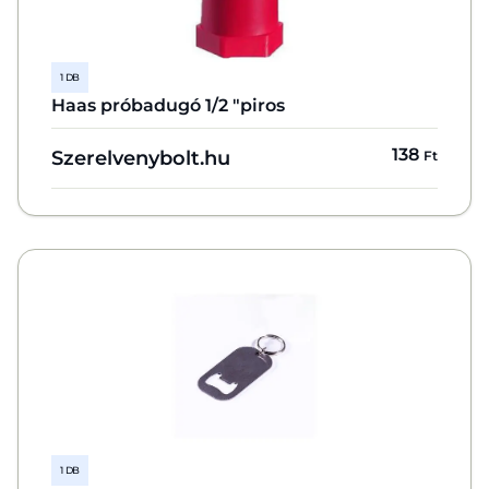
1 DB
Haas próbadugó 1/2 "piros
138
Szerelvenybolt.hu
Ft
1 DB