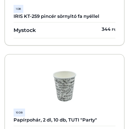
1 DB
IRIS KT-259 pincér sörnyitó fa nyéllel
344
Mystock
Ft
10 DB
Papírpohár, 2 dl, 10 db, TUTI "Party"