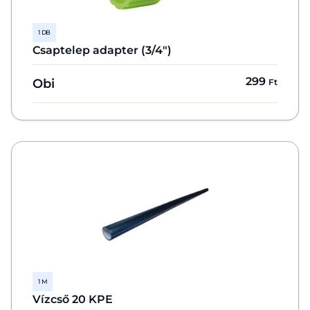
1 DB
Csaptelep adapter (3/4")
299
Obi
Ft
1 M
Vízcső 20 KPE