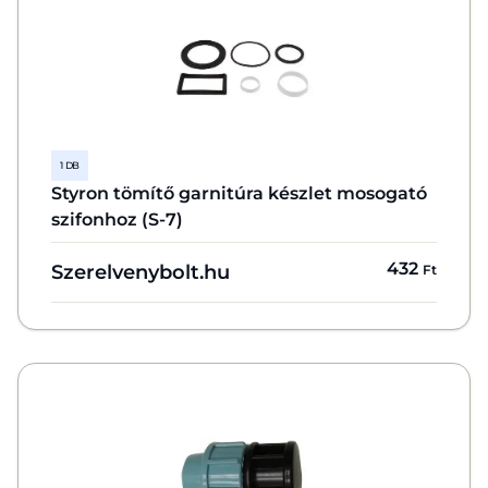
1 DB
Styron tömítő garnitúra készlet mosogató
szifonhoz (S-7)
432
Szerelvenybolt.hu
Ft