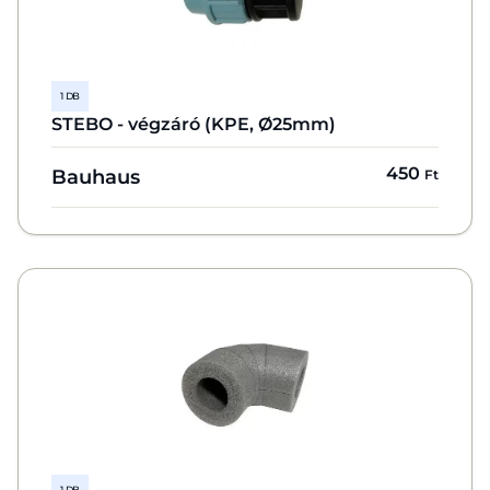
1 DB
STEBO - végzáró (KPE, Ø25mm)
450
Bauhaus
Ft
1 DB