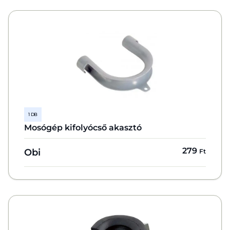
1 DB
Mosógép kifolyócső akasztó
279
Obi
Ft