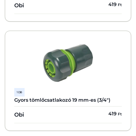
419
Obi
Ft
1 DB
Gyors tömlőcsatlakozó 19 mm-es (3/4")
419
Obi
Ft