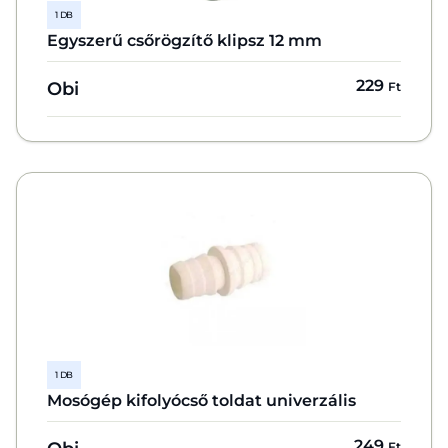
1 DB
Egyszerű csőrögzítő klipsz 12 mm
229
Obi
Ft
1 DB
Mosógép kifolyócső toldat univerzális
249
Ft