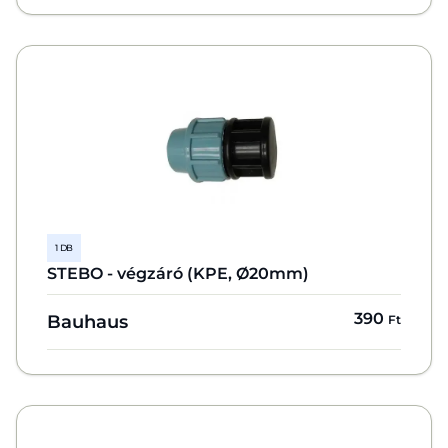
1 DB
STEBO - végzáró (KPE, Ø20mm)
390
Bauhaus
Ft