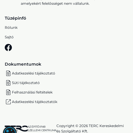
amelyekért felelősséget nem vállalunk.
Tüzépinfó
Rólunk
Sajtó
Dokumentumok
Adatkezelési tájékoztató
Süti tájékoztató
Felhasználási feltételek
Adatkezelési tájékoztatók
Copyright © 2026 TERC Kereskedelmi
AZ ÉPÍTŐIPAR
SZELLEMI CENTRUMA
és Szolgáltató Kft.