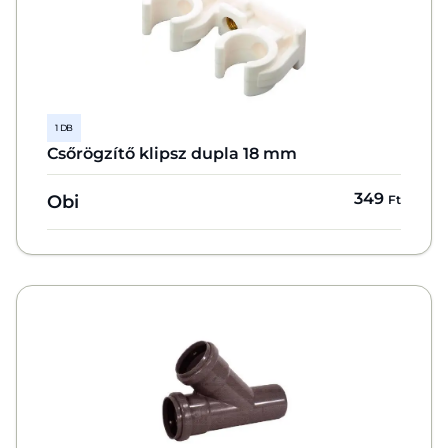
1 DB
Csőrögzítő klipsz dupla 18 mm
349
Obi
Ft