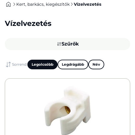
Kert, barkács, kiegészítők
Vízelvezetés
Vízelvezetés
Szűrők
Sorrend:
Legolcsóbb
Legdrágább
Név