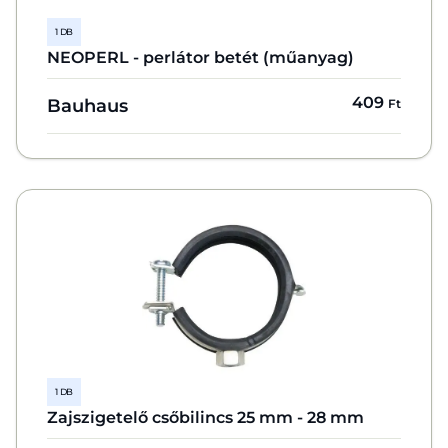
1 DB
NEOPERL - perlátor betét (műanyag)
409
Bauhaus
Ft
1 DB
Zajszigetelő csőbilincs 25 mm - 28 mm