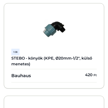
1 DB
STEBO - könyök (KPE, Ø20mm-1/2", külső
menetes)
420
Bauhaus
Ft