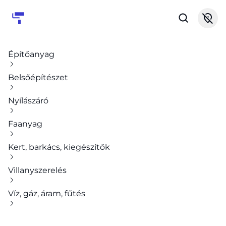
Építőanyag
Belsőépítészet
Nyílászáró
Faanyag
Kert, barkács, kiegészítők
Villanyszerelés
Víz, gáz, áram, fűtés