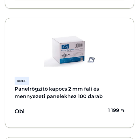
100 DB
Panelrögzítő kapocs 2 mm fali és
mennyezeti panelekhez 100 darab
1 199
Obi
Ft