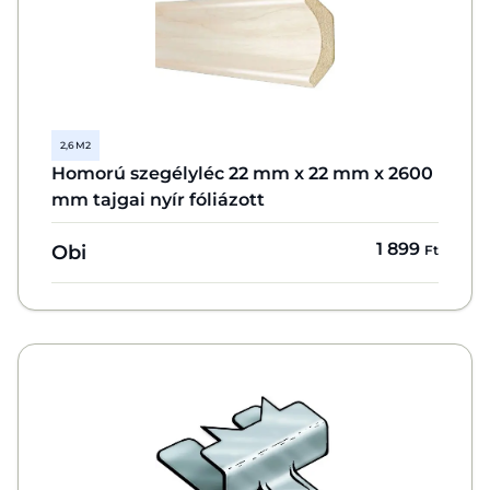
2,6 M2
Homorú szegélyléc 22 mm x 22 mm x 2600
mm tajgai nyír fóliázott
1 899
Obi
Ft