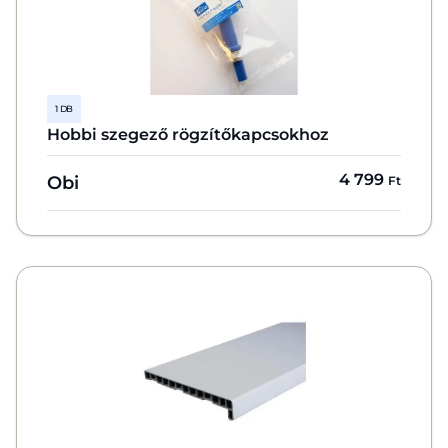
1 DB
Hobbi szegező rögzítőkapcsokhoz
4 799
Obi
Ft