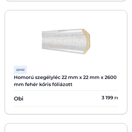
2,6 M2
Homorú szegélyléc 22 mm x 22 mm x 2600
mm fehér kőris fóliázott
3 199
Obi
Ft