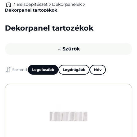
Belsőépítészet
Dekorpanelek
Dekorpanel tartozékok
Dekorpanel tartozékok
Szűrők
Sorrend:
Legolcsóbb
Legdrágább
Név