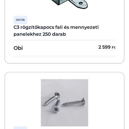
250 DB
C3 rögzítőkapocs fali és mennyezeti
panelekhez 250 darab
2 599
Obi
Ft