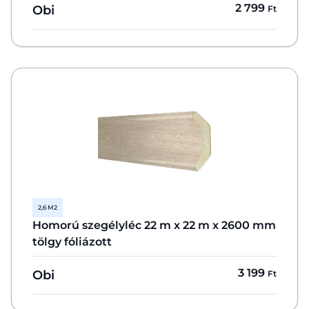
2 799
Obi
Ft
2,6 M2
Homorú szegélyléc 22 m x 22 m x 2600 mm
tölgy fóliázott
3 199
Obi
Ft