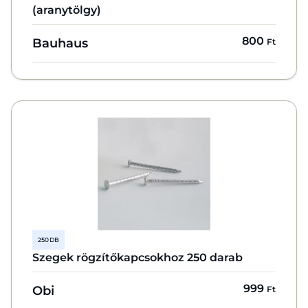
(aranytölgy)
800
Bauhaus
Ft
250 DB
Szegek rögzítőkapcsokhoz 250 darab
999
Obi
Ft