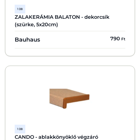
1 DB
ZALAKERÁMIA BALATON - dekorcsík
(szürke, 5x20cm)
790
Bauhaus
Ft
1 DB
CANDO - ablakkönyöklő végzáró