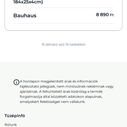
184x25x4cm)
8 890
Bauhaus
Ft
15 látható a(z) 15 találatból
A honlapon megjelenített árak és információk
tájékoztató jellegűek, nem minősülnek reklámnak vagy
ajánlatnak. A feltüntetett árak kizárólag a termék
forgalmazója által közzétett adatokon alapulnak,
amelyekért felelősséget nem vállalunk.
Tüzépinfó
Rólunk