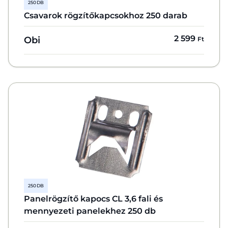
250 DB
Csavarok rögzítőkapcsokhoz 250 darab
2 599
Obi
Ft
250 DB
Panelrögzítő kapocs CL 3,6 fali és
mennyezeti panelekhez 250 db