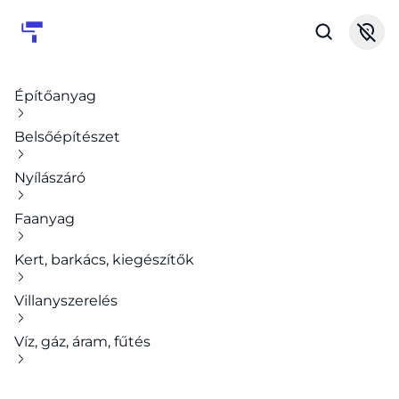
Építőanyag
Belsőépítészet
Nyílászáró
Faanyag
Kert, barkács, kiegészítők
Villanyszerelés
Víz, gáz, áram, fűtés