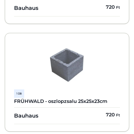
720
Bauhaus
Ft
1 DB
FRÜHWALD - oszlopzsalu 25x25x23cm
720
Bauhaus
Ft