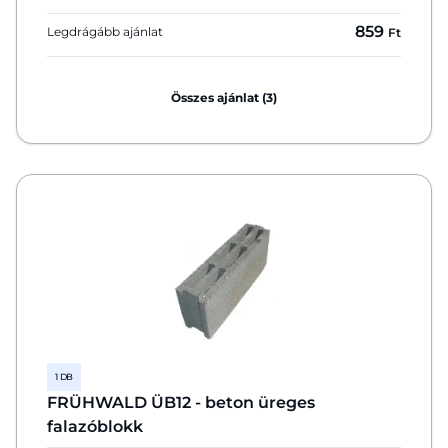
859
Legdrágább ajánlat
Ft
Összes ajánlat (3)
1 DB
FRÜHWALD ÜB12 - beton üreges
falazóblokk