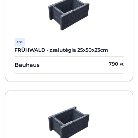
1 DB
FRÜHWALD - zsalutégla 25x50x23cm
790
Bauhaus
Ft