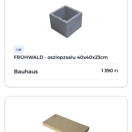
1 DB
FRÜHWALD - oszlopzsalu 40x40x23cm
1 390
Bauhaus
Ft