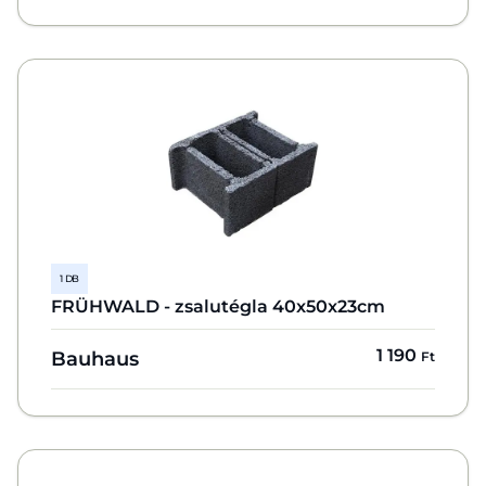
1 DB
FRÜHWALD - zsalutégla 40x50x23cm
1 190
Bauhaus
Ft