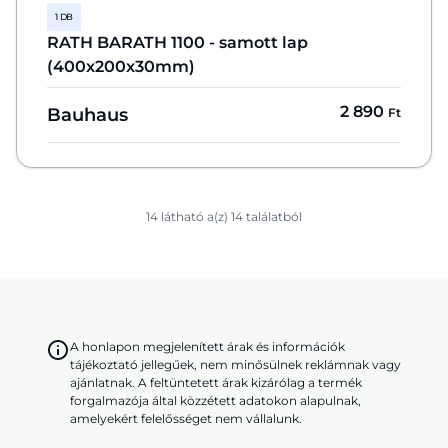
1 DB
RATH BARATH 1100 - samott lap
(400x200x30mm)
2 890
Bauhaus
Ft
14 látható a(z) 14 találatból
A honlapon megjelenített árak és információk
tájékoztató jellegűek, nem minősülnek reklámnak vagy
ajánlatnak. A feltüntetett árak kizárólag a termék
forgalmazója által közzétett adatokon alapulnak,
amelyekért felelősséget nem vállalunk.