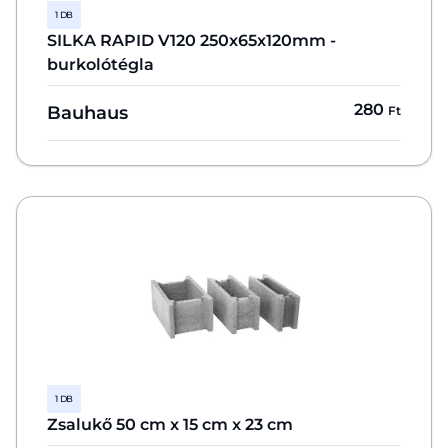
1 DB
SILKA RAPID V120 250x65x120mm -
burkolótégla
280
Bauhaus
Ft
1 DB
Zsalukő 50 cm x 15 cm x 23 cm