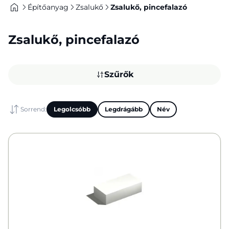
Építőanyag
Zsalukő
Zsalukő, pincefalazó
Zsalukő, pincefalazó
Szűrők
Sorrend:
Legolcsóbb
Legdrágább
Név