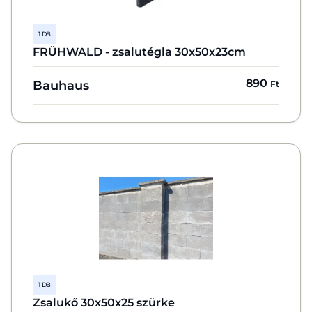
1 DB
FRÜHWALD - zsalutégla 30x50x23cm
890
Bauhaus
Ft
1 DB
Zsalukő 30x50x25 szürke