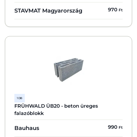
970
STAVMAT Magyarország
Ft
1 DB
FRÜHWALD ÜB20 - beton üreges
falazóblokk
990
Bauhaus
Ft