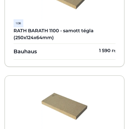
1 DB
RATH BARATH 1100 - samott tégla
(250x124x64mm)
1 590
Bauhaus
Ft