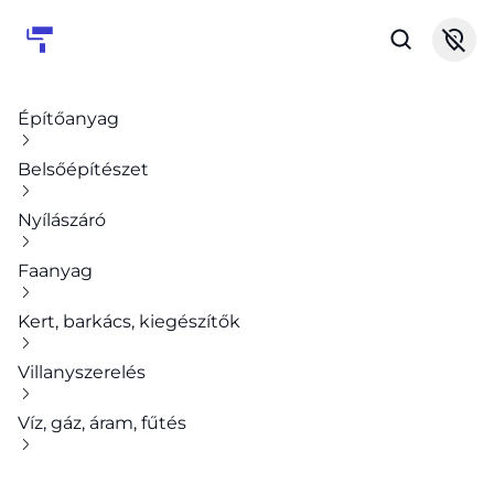
Építőanyag
Belsőépítészet
Nyílászáró
Faanyag
Kert, barkács, kiegészítők
Villanyszerelés
Víz, gáz, áram, fűtés