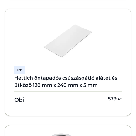
1 DB
Hettich öntapadós csúszásgátló alátét és
ütköző 120 mm x 240 mm x 5 mm
579
Obi
Ft