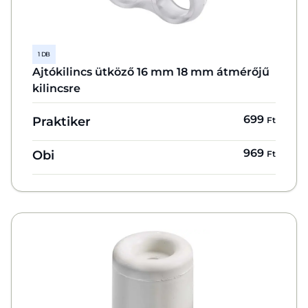
1 DB
Ajtókilincs ütköző 16 mm 18 mm átmérőjű
kilincsre
699
Praktiker
Ft
969
Obi
Ft