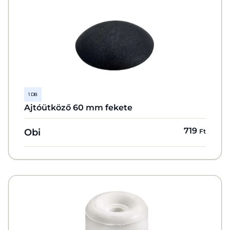
1 DB
Ajtóütköző 60 mm fekete
719
Obi
Ft