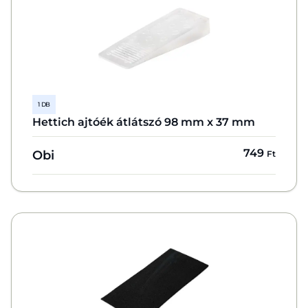
1 DB
Hettich ajtóék átlátszó 98 mm x 37 mm
749
Obi
Ft