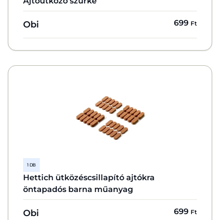
Ajtóütköző szürke
699
Obi
Ft
1 DB
Hettich ütközéscsillapító ajtókra
öntapadós barna műanyag
699
Obi
Ft