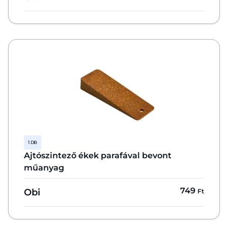
1 DB
Ajtószintező ékek parafával bevont
műanyag
749
Obi
Ft