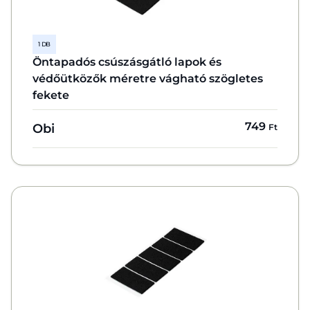
1 DB
Öntapadós csúszásgátló lapok és
védőütközők méretre vágható szögletes
fekete
749
Obi
Ft