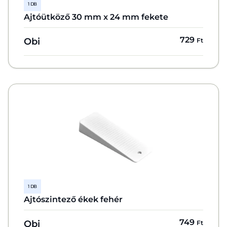
1 DB
Ajtóütköző 30 mm x 24 mm fekete
729
Obi
Ft
1 DB
Ajtószintező ékek fehér
749
Obi
Ft