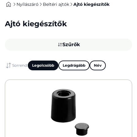
Nyílászáró
Beltéri ajtók
Ajtó kiegészítők
Ajtó kiegészítők
Szűrők
Sorrend:
Legolcsóbb
Legdrágább
Név