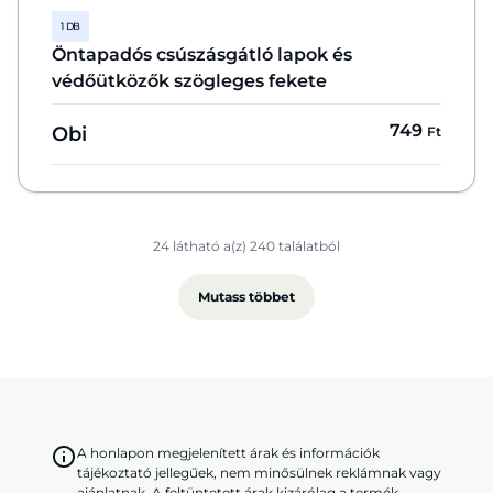
1 DB
Öntapadós csúszásgátló lapok és
védőütközők szögleges fekete
749
Obi
Ft
24 látható a(z) 240 találatból
Mutass többet
A honlapon megjelenített árak és információk
tájékoztató jellegűek, nem minősülnek reklámnak vagy
ajánlatnak. A feltüntetett árak kizárólag a termék