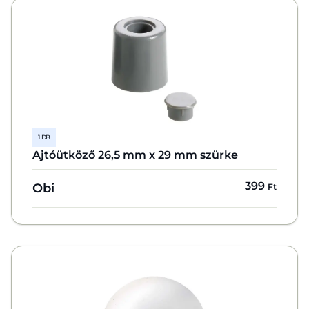
1 DB
Ajtóütköző 26,5 mm x 29 mm szürke
399
Obi
Ft