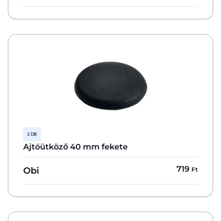
2 DB
Ajtóütköző 40 mm fekete
719
Obi
Ft