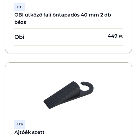
1 DB
OBI ütköző fali öntapadós 40 mm 2 db
bézs
449
Obi
Ft
2 DB
Ajtóék szett