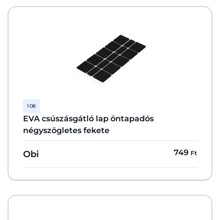
1 DB
EVA csúszásgátló lap öntapadós
négyszögletes fekete
749
Obi
Ft