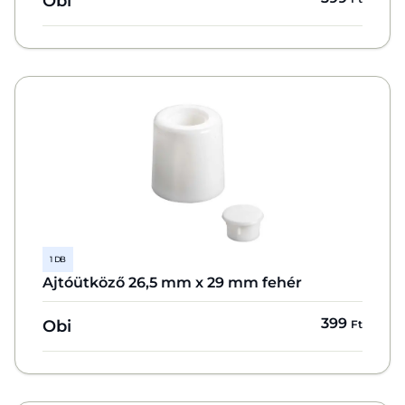
Obi
1 DB
Ajtóütköző 26,5 mm x 29 mm fehér
399
Obi
Ft