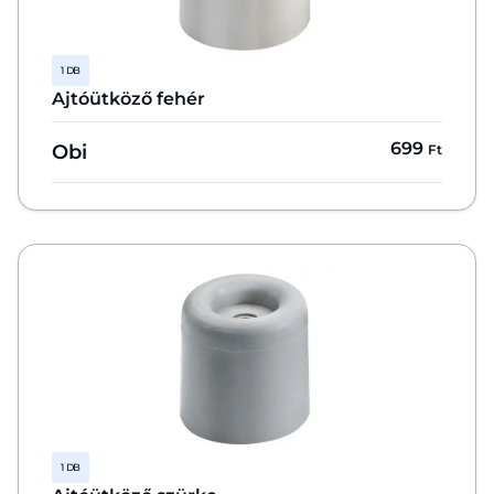
1 DB
Ajtóütköző fehér
699
Obi
Ft
1 DB