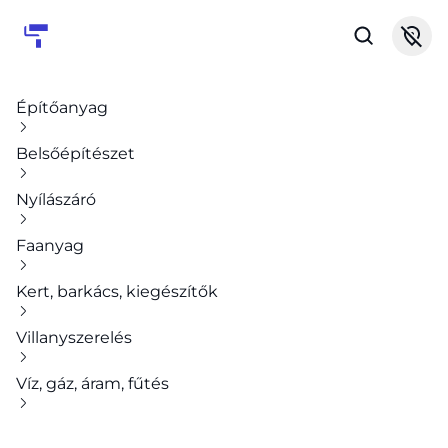
Építőanyag
Belsőépítészet
Nyílászáró
Faanyag
Kert, barkács, kiegészítők
Villanyszerelés
Víz, gáz, áram, fűtés