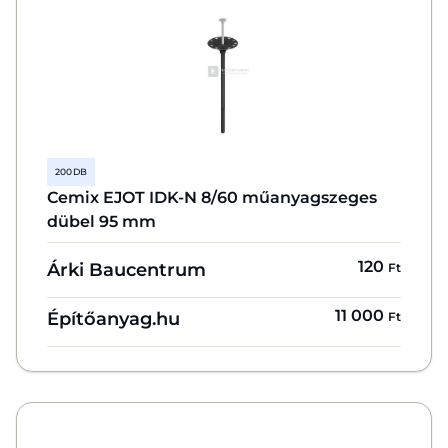
200 DB
Cemix EJOT IDK-N 8/60 műanyagszeges
dübel 95 mm
120
Árki Baucentrum
Ft
11 000
Építőanyag.hu
Ft