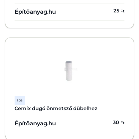
25
Építőanyag.hu
Ft
1 DB
Cemix dugó önmetsző dübelhez
30
Építőanyag.hu
Ft