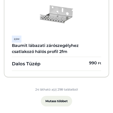
2,5 M
Baumit lábazati zárószegélyhez
csatlakozó hálós profil 2fm
990
Dalos Tüzép
Ft
24 látható a(z) 298 találatból
Mutass többet