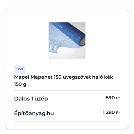
150 G
Mapei Mapenet 150 üvegszövet háló kék
150 g
890
Dalos Tüzép
Ft
1 280
Építőanyag.hu
Ft