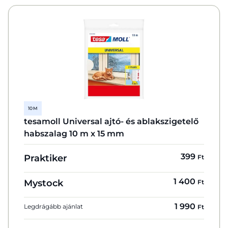
10 M
tesamoll Universal ajtó- és ablakszigetelő
habszalag 10 m x 15 mm
399
Praktiker
Ft
1 400
Mystock
Ft
1 990
Legdrágább ajánlat
Ft