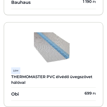
1 190
Bauhaus
Ft
2,5 M
THERMOMASTER PVC élvédő üvegszövet
hálóval
699
Obi
Ft