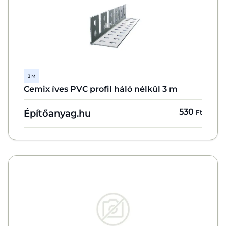
3 M
Cemix íves PVC profil háló nélkül 3 m
530
Építőanyag.hu
Ft