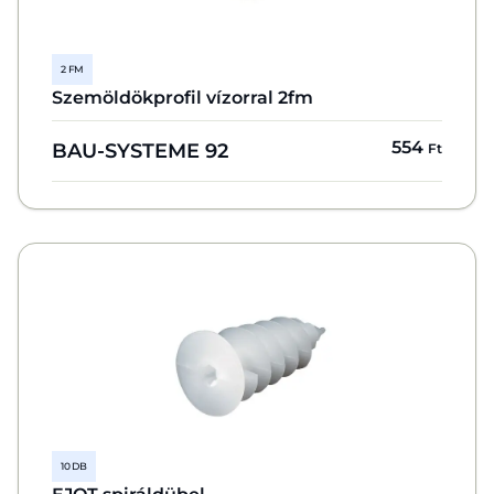
2 FM
Szemöldökprofil vízorral 2fm
554
BAU-SYSTEME 92
Ft
10 DB