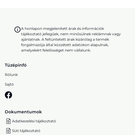
A honlapon megjelenített árak és információk
tájékoztató jellegűek, nem minősülnek reklámnak vagy
ajánlatnak. A feltüntetett árak kizárólag a termék
forgalmazója által közzétett adatokon alapulnak,
amelyekért felelősséget nem vállalunk.
Tüzépinfó
Rólunk
Sajtó
Dokumentumok
Adatkezelési tájékoztató
Süti tájékoztató