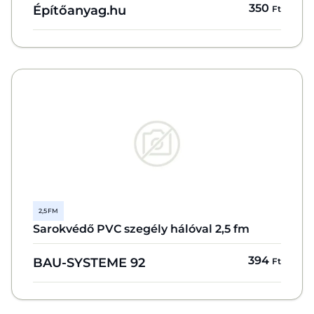
350
Építőanyag.hu
Ft
2,5 FM
Sarokvédő PVC szegély hálóval 2,5 fm
394
BAU-SYSTEME 92
Ft