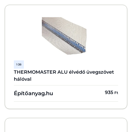
1 DB
THERMOMASTER ALU élvédő üvegszövet
hálóval
935
Építőanyag.hu
Ft