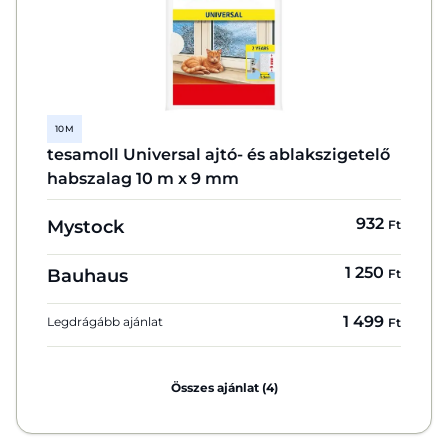
10 M
tesamoll Universal ajtó- és ablakszigetelő
habszalag 10 m x 9 mm
932
Mystock
Ft
1 250
Bauhaus
Ft
1 499
Legdrágább ajánlat
Ft
Összes ajánlat (4)