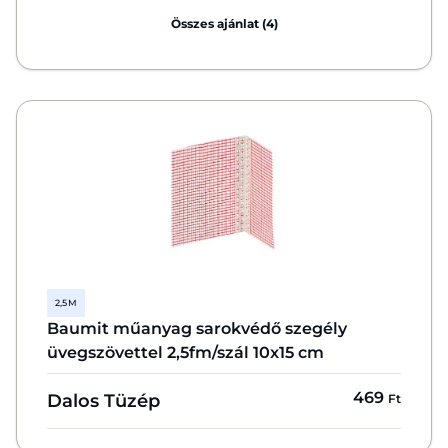
Összes ajánlat (4)
2,5 M
Baumit műanyag sarokvédő szegély
üvegszövettel 2,5fm/szál 10x15 cm
469
Dalos Tüzép
Ft