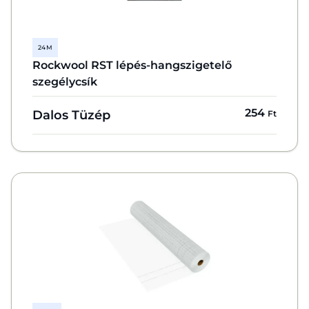
24 M
Rockwool RST lépés-hangszigetelő
szegélycsík
254
Dalos Tüzép
Ft