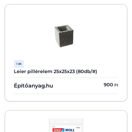
1 DB
Leier pillérelem 25x25x23 (80db/#)
900
Építőanyag.hu
Ft