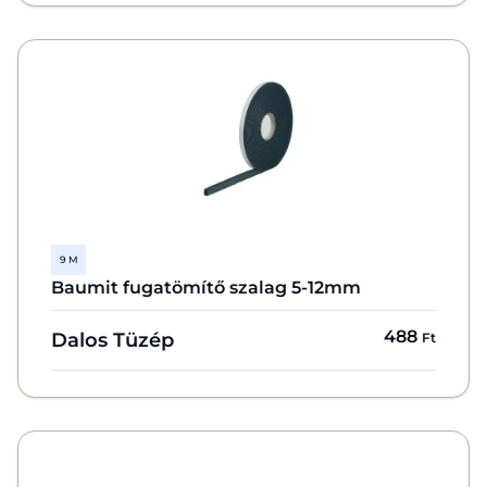
9 M
Baumit fugatömítő szalag 5-12mm
488
Dalos Tüzép
Ft