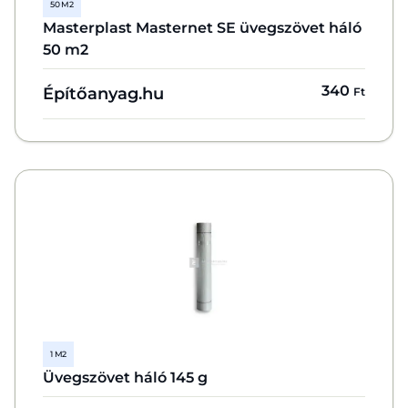
50 M2
Masterplast Masternet SE üvegszövet háló
50 m2
340
Építőanyag.hu
Ft
1 M2
Üvegszövet háló 145 g