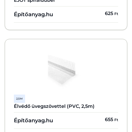
EJOT spiráldübel
625
Építőanyag.hu
Ft
2,5 M
Élvédő üvegszövettel (PVC, 2,5m)
655
Építőanyag.hu
Ft