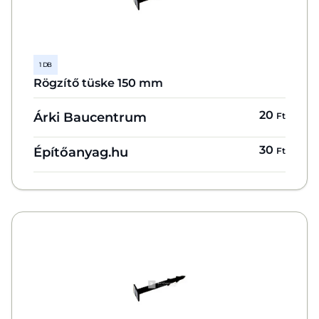
1 DB
Rögzítő tüske 150 mm
20
Árki Baucentrum
Ft
30
Építőanyag.hu
Ft