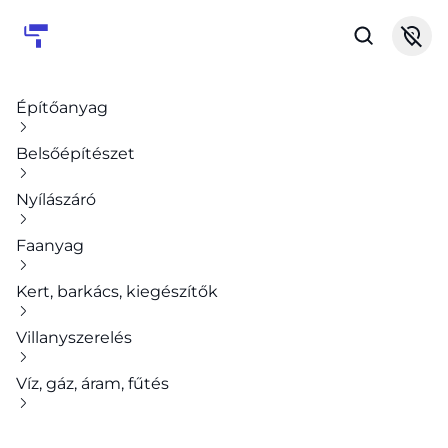
Építőanyag
Belsőépítészet
Nyílászáró
Faanyag
Kert, barkács, kiegészítők
Villanyszerelés
Víz, gáz, áram, fűtés