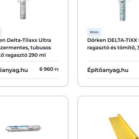
310 ML
n Delta-Tilaxx Ultra
Dörken DELTA-TIXX 
szermentes, tubusos
ragasztó és tömítő, 
tő ragasztó 290 ml
6 960
őanyag.hu
Építőanyag.hu
Ft