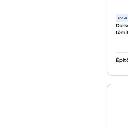
600 ML
Dörk
tömí
Épít