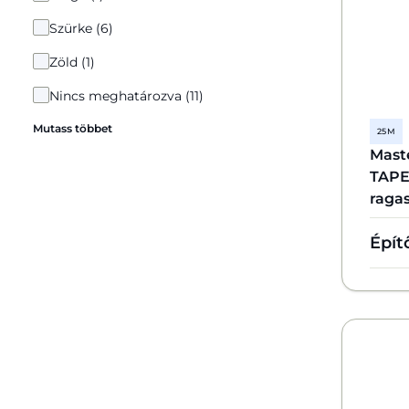
Szürke (6)
Zöld (1)
Nincs meghatározva (11)
Mutass többet
25 M
Mast
TAPE-
raga
Épít