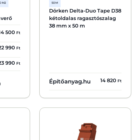
0 M2
50 M
Dörken Delta-Duo Tape D38
averő
kétoldalas ragasztószalag
38 mm x 50 m
14 500
Ft
22 990
Ft
23 990
Ft
14 820
Építőanyag.hu
Ft
)