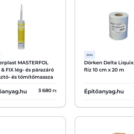
20 M
erplast MASTERFOL
Dörken Delta Liquix
& FIX lég- és párazáró
flíz 10 cm x 20 m
sztó- és tömítőmassza
3 680
őanyag.hu
Építőanyag.hu
Ft