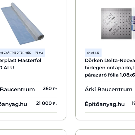
AI GYÁRTÁSÚ TERMÉK
75 M2
64,08 M2
rplast Masterfol
Dörken Delta-Neova
0 ALU
hidegen öntapadó, l
párazáró fólia 1,08x
260
 Baucentrum
Árki Baucentrum
Ft
21 000
1
őanyag.hu
Építőanyag.hu
Ft