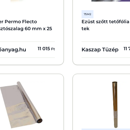
75 M2
er Permo Flecto
Ezüst szőtt tetőfóli
sztószalag 60 mm x 25
tek
11 015
11
őanyag.hu
Kaszap Tüzép
Ft