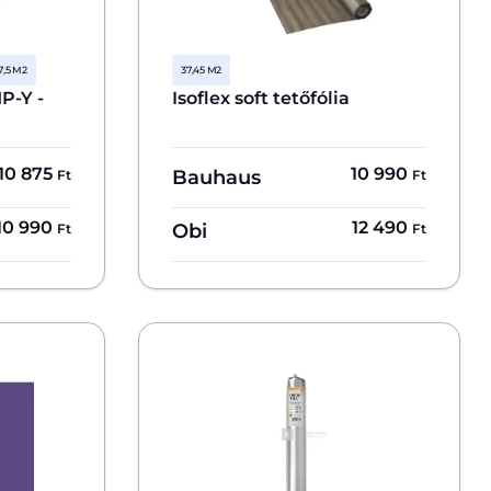
7,5 M2
37,45 M2
P-Y -
Isoflex soft tetőfólia
10 875
10 990
Bauhaus
Ft
Ft
10 990
12 490
Obi
Ft
Ft