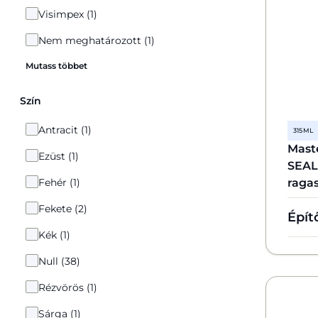
Visimpex (1)
Nem meghatározott (1)
Mutass többet
Szín
Antracit (1)
315 ML
Mast
Ezüst (1)
SEAL 
Fehér (1)
raga
Fekete (2)
Épít
Kék (1)
Null (38)
Rézvörös (1)
Sárga (1)