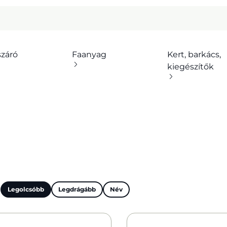
száró
Faanyag
Kert, barkács,
kiegészítők
:
Legolcsóbb
Legdrágább
Név