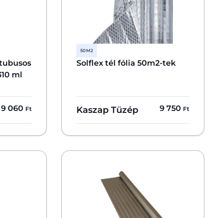
50 M2
tubusos
Solflex tél fólia 50m2-tek
310 ml
9 060
9 750
Kaszap Tüzép
Ft
Ft