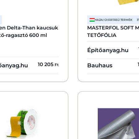
HAZAI GYÁRTÁSÚ TERMÉK
3
en Delta-Than kaucsuk
MASTERFOL SOFT M
tő-ragasztó 600 ml
TETŐFÓLIA
Építőanyag.hu
10 205
őanyag.hu
Bauhaus
Ft