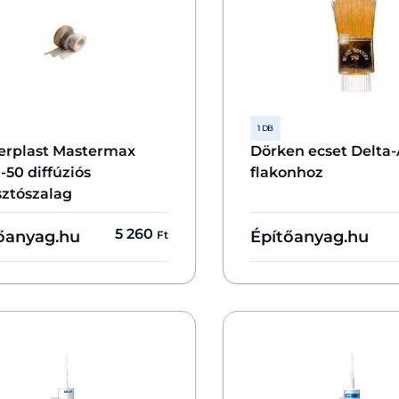
1 DB
erplast Mastermax
Dörken ecset Delta-
50 diffúziós
flakonhoz
sztószalag
5 260
őanyag.hu
Építőanyag.hu
Ft