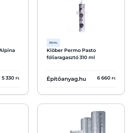
310 ML
Alpina
Klöber Permo Pasto
fóliaragasztó 310 ml
5 330
6 660
Építőanyag.hu
Ft
Ft