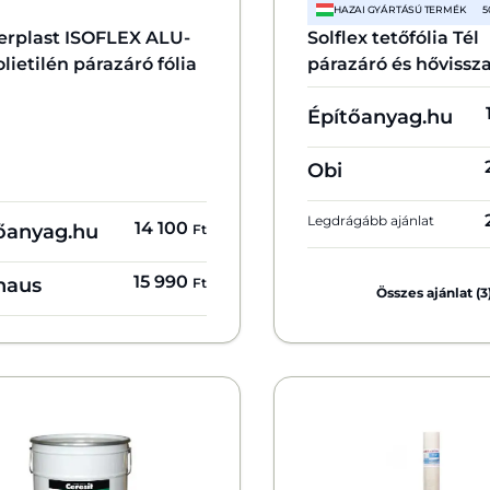
HAZAI GYÁRTÁSÚ TERMÉK
5
erplast ISOFLEX ALU-
Solflex tetőfólia Tél
lietilén párazáró fólia
párazáró és hővissz
Építőanyag.hu
Obi
Legdrágább ajánlat
14 100
őanyag.hu
Ft
15 990
haus
Ft
Összes ajánlat (3