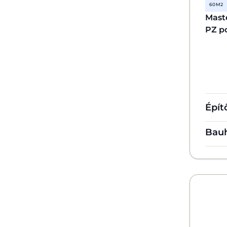
60 M2
Mast
PZ po
Épít
Bau