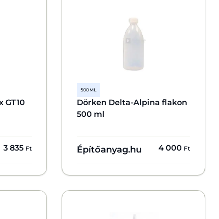
500 ML
x GT10
Dörken Delta-Alpina flakon
500 ml
3 835
4 000
Építőanyag.hu
Ft
Ft