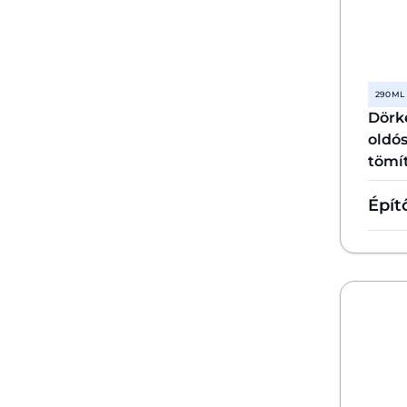
290 ML
Dörke
oldó
tömí
Épít