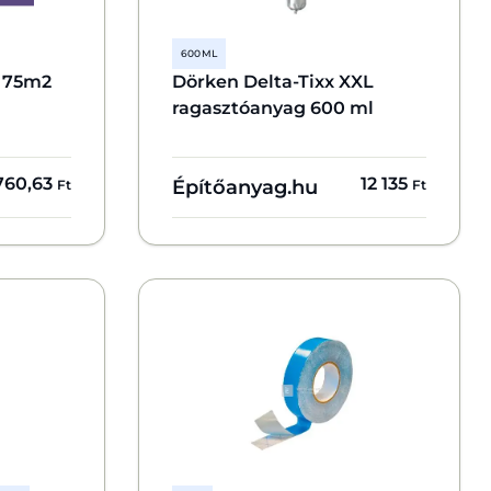
600 ML
a 75m2
Dörken Delta-Tixx XXL
ragasztóanyag 600 ml
 760,63
12 135
Építőanyag.hu
Ft
Ft