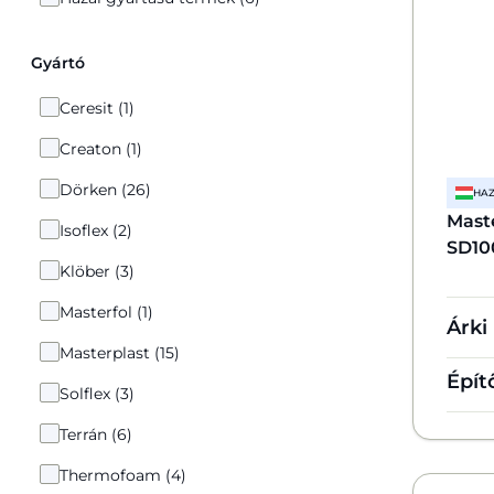
Gyártó
Ceresit (1)
Creaton (1)
Dörken (26)
HAZ
Maste
Isoflex (2)
SD10
Klöber (3)
Masterfol (1)
Árki
Masterplast (15)
Épít
Solflex (3)
Terrán (6)
Thermofoam (4)