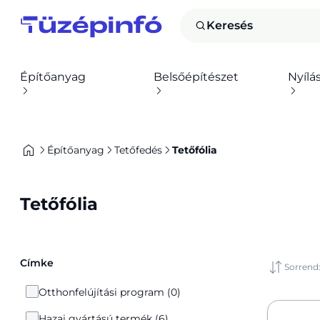
Keresés
Építőanyag
Belsőépítészet
Nyílá
Építőanyag
Tetőfedés
Tetőfólia
Tetőfólia
Címke
Sorrend
Otthonfelújítási program (0)
Hazai gyártású termék (6)