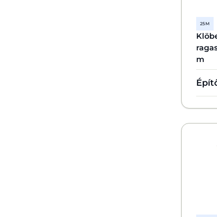
25 M
Klöb
raga
m
Épít