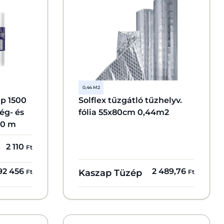
0,44 M2
p 1500
Solflex tűzgátló tűzhelyv.
ég- és
fólia 55x80cm 0,44m2
60 m
2 110
Ft
92 456
2 489,76
Kaszap Tüzép
Ft
Ft