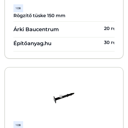
1 DB
Rögzítő tüske 150 mm
20
Árki Baucentrum
Ft
30
Építőanyag.hu
Ft
1 DB