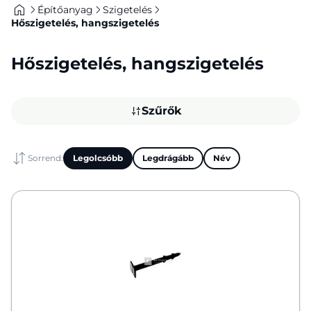
Építőanyag
Szigetelés
Hőszigetelés, hangszigetelés
Hőszigetelés, hangszigetelés
Szűrők
Sorrend:
Legolcsóbb
Legdrágább
Név