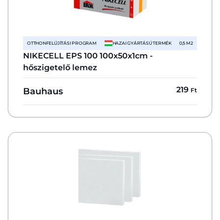
OTTHONFELÚJÍTÁSI PROGRAM
HAZAI GYÁRTÁSÚ TERMÉK
0,5 M2
NIKECELL EPS 100 100x50x1cm -
hőszigetelő lemez
219
Bauhaus
Ft