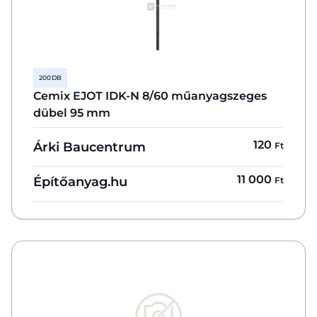
200 DB
Cemix EJOT IDK-N 8/60 műanyagszeges
dübel 95 mm
120
Árki Baucentrum
Ft
11 000
Építőanyag.hu
Ft