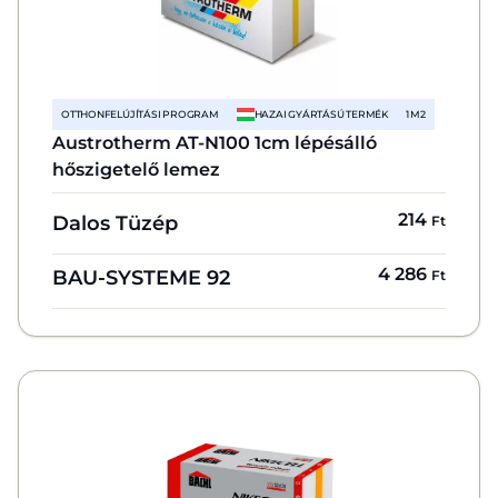
OTTHONFELÚJÍTÁSI PROGRAM
HAZAI GYÁRTÁSÚ TERMÉK
1 M2
Austrotherm AT-N100 1cm lépésálló
hőszigetelő lemez
214
Dalos Tüzép
Ft
4 286
BAU-SYSTEME 92
Ft