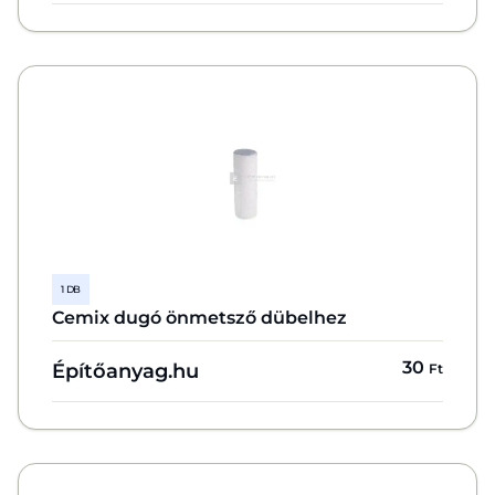
1 DB
Cemix dugó önmetsző dübelhez
30
Építőanyag.hu
Ft