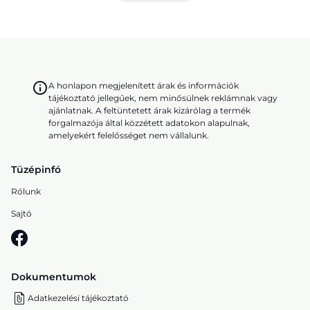
A honlapon megjelenített árak és információk
tájékoztató jellegűek, nem minősülnek reklámnak vagy
ajánlatnak. A feltüntetett árak kizárólag a termék
forgalmazója által közzétett adatokon alapulnak,
amelyekért felelősséget nem vállalunk.
Tüzépinfó
Rólunk
Sajtó
Dokumentumok
Adatkezelési tájékoztató