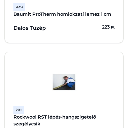
25 M2
Baumit ProTherm homlokzati lemez 1 cm
223
Dalos Tüzép
Ft
24 M
Rockwool RST lépés-hangszigetelő
szegélycsík