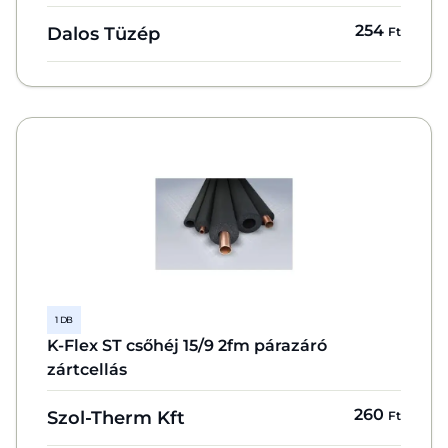
254
Dalos Tüzép
Ft
1 DB
K-Flex ST csőhéj 15/9 2fm párazáró
zártcellás
260
Szol-Therm Kft
Ft