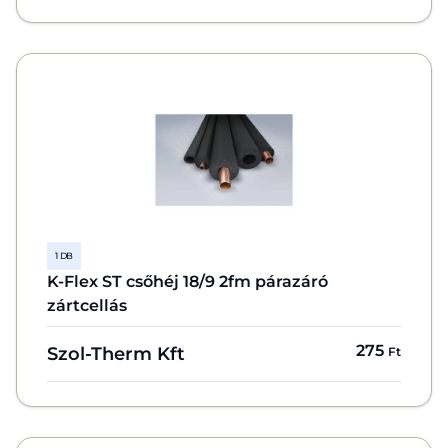
1 DB
K-Flex ST csőhéj 18/9 2fm párazáró
zártcellás
275
Szol-Therm Kft
Ft