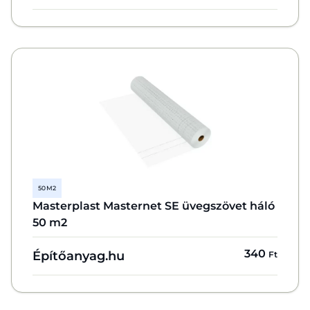
50 M2
Masterplast Masternet SE üvegszövet háló
50 m2
340
Építőanyag.hu
Ft