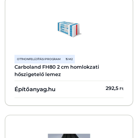
OTTHONFELÚJÍTÁSI PROGRAM
15 M2
Carboland FH80 2 cm homlokzati
hőszigetelő lemez
292,5
Építőanyag.hu
Ft