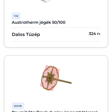
1 M2
Austrotherm jégék 50/100
324
Dalos Tüzép
Ft
200 DB