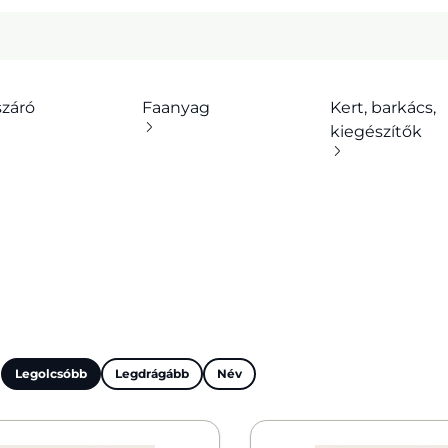
száró
Faanyag
Kert, barkács,
kiegészítők
:
Legolcsóbb
Legdrágább
Név