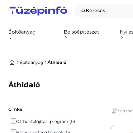
Keresés
Építőanyag
Belsőépítészet
Nyílá
Építőanyag
Áthidaló
Áthidaló
Címke
Sorrend
Otthonfelújítási program (0)
Hazai gyártású termék (0)