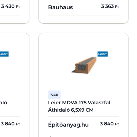
3 430
3 363
Bauhaus
Ft
Ft
72 DB
aló
Leier MDVA 175 Válaszfal
Áthidaló 6,5X9 CM
3 840
3 840
Építőanyag.hu
Ft
Ft