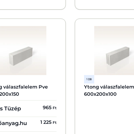
1 DB
g válaszfalelem Pve
Ytong válaszfalele
200x150
600x200x100
965
s Tüzép
Ft
1 225
őanyag.hu
Ft