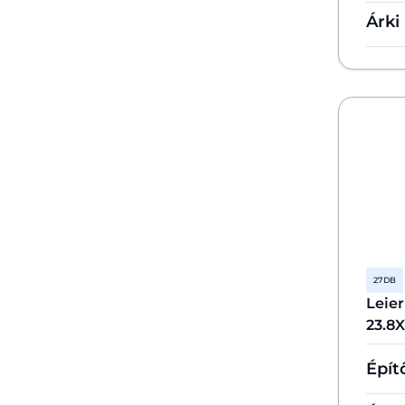
Árki
27 DB
Leie
23.8
Épít