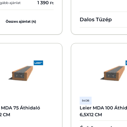
1 390
gább ajánlat
Ft
Dalos Tüzép
Összes ajánlat (4)
54 DB
r MDA 75 Áthidaló
Leier MDA 100 Áthid
12 CM
6,5X12 CM