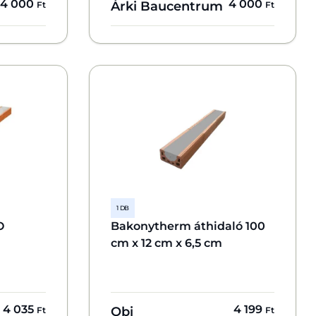
4 000
4 000
Árki Baucentrum
Ft
Ft
1 DB
O
Bakonytherm áthidaló 100
cm x 12 cm x 6,5 cm
4 035
4 199
Obi
Ft
Ft