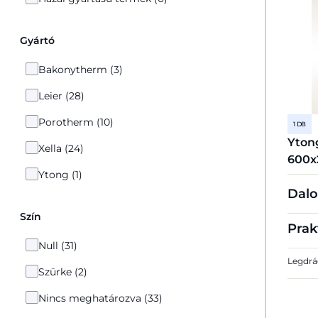
Gyártó
Bakonytherm (3)
Leier (28)
Porotherm (10)
1 DB
Yton
Xella (24)
600x
Ytong (1)
Dalo
Szín
Prak
Null (31)
Legdrá
Szürke (2)
Nincs meghatározva (33)