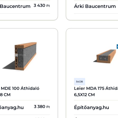
3 430
 Baucentrum
Árki Baucentrum
Ft
54 DB
r MDE 100 Áthidaló
Leier MDA 175 Áthid
X8 CM
6,5X12 CM
3 380
őanyag.hu
Építőanyag.hu
Ft