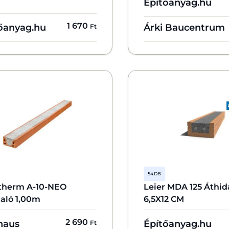
Építőanyag.hu
1 670
őanyag.hu
Árki Baucentrum
Ft
54 DB
therm A-10-NEO
Leier MDA 125 Áthid
daló 1,00m
6,5X12 CM
2 690
haus
Építőanyag.hu
Ft