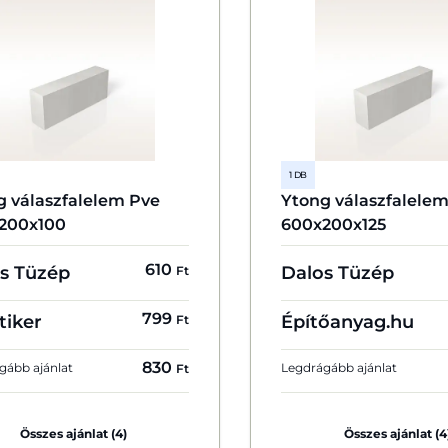
1 DB
g válaszfalelem Pve
Ytong válaszfalele
200x100
600x200x125
610
s Tüzép
Dalos Tüzép
Ft
799
tiker
Építőanyag.hu
Ft
830
gább ajánlat
Legdrágább ajánlat
Ft
Összes ajánlat (4)
Összes ajánlat (4