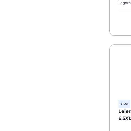
Legdrá
81 DB
Leie
6,5X