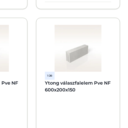
1 DB
m Pve NF
Ytong válaszfalelem Pve NF
600x200x150