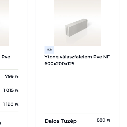
1 DB
m Pve
Ytong válaszfalelem Pve NF
600x200x125
799
Ft
1 015
Ft
1 190
Ft
880
Dalos Tüzép
Ft
)