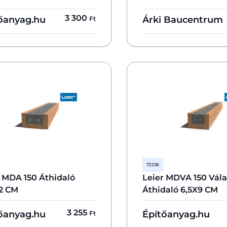
3 300
őanyag.hu
Árki Baucentrum
Ft
72 DB
r MDA 150 Áthidaló
Leier MDVA 150 Vála
12 CM
Áthidaló 6,5X9 CM
3 255
őanyag.hu
Építőanyag.hu
Ft