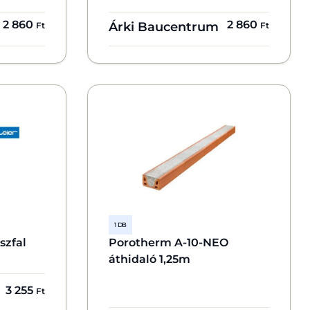
2 860
2 860
Árki Baucentrum
Ft
Ft
1 DB
szfal
Porotherm A-10-NEO
áthidaló 1,25m
3 255
Ft