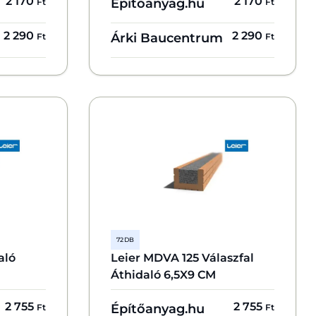
2 170
2 170
Építőanyag.hu
Ft
Ft
2 290
2 290
Árki Baucentrum
Ft
Ft
72 DB
aló
Leier MDVA 125 Válaszfal
Áthidaló 6,5X9 CM
2 755
2 755
Építőanyag.hu
Ft
Ft