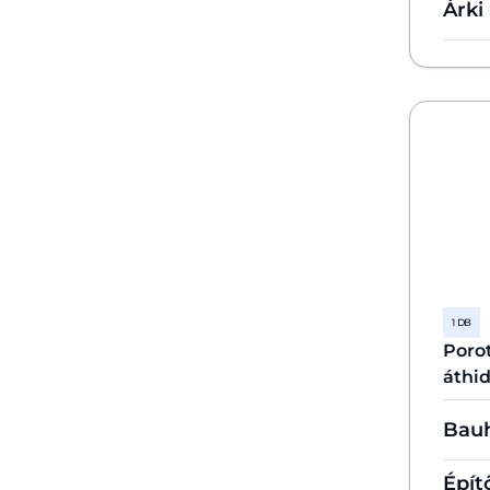
Árki
1 DB
Poro
áthi
Bau
Épít