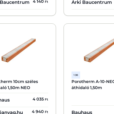
4 140
 Baucentrum
Árki Baucentrum
Ft
1 DB
therm 10cm széles
Porotherm A-10-NE
daló 1,50m NEO
áthidaló 1,50m
4 035
haus
Ft
4 940
őanyag.hu
Bauhaus
Ft