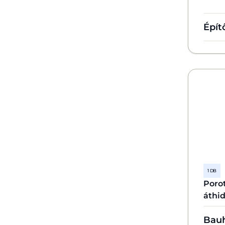
Épít
1 DB
Poro
áthi
Bau