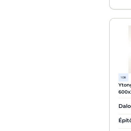
1 DB
Yton
600x
Dalo
Épít