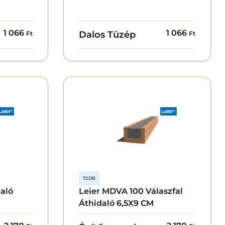
1 066
1 066
Dalos Tüzép
Ft
Ft
72 DB
aló
Leier MDVA 100 Válaszfal
Áthidaló 6,5X9 CM