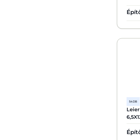
Épít
54 DB
Leie
6,5X
Épít