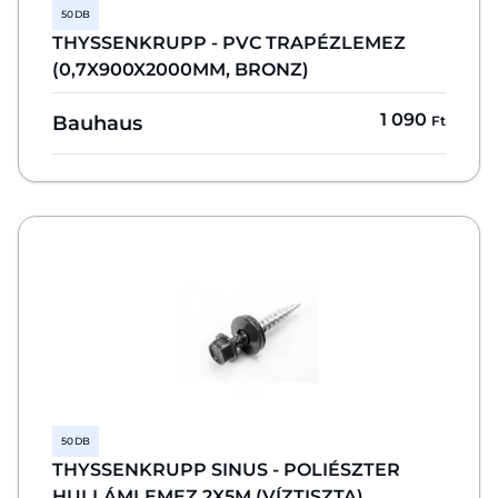
50 DB
THYSSENKRUPP - PVC TRAPÉZLEMEZ
(0,7X900X2000MM, BRONZ)
1 090
Bauhaus
Ft
50 DB
THYSSENKRUPP SINUS - POLIÉSZTER
HULLÁMLEMEZ 2X5M (VÍZTISZTA)