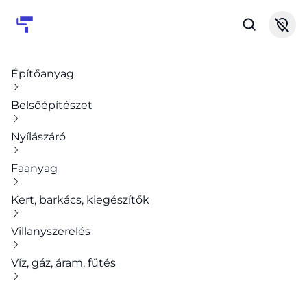
Építőanyag
Belsőépítészet
Nyílászáró
Faanyag
Kert, barkács, kiegészítők
Villanyszerelés
Víz, gáz, áram, fűtés