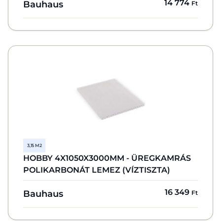
14 774
Bauhaus
Ft
3,15 M2
HOBBY 4X1050X3000MM - ÜREGKAMRÁS
POLIKARBONÁT LEMEZ (VÍZTISZTA)
16 349
Bauhaus
Ft