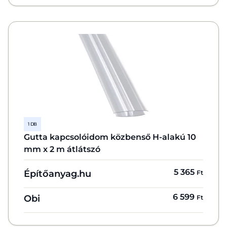
1 DB
Gutta kapcsolóidom közbenső H-alakú 10
mm x 2 m átlátszó
5 365
Építőanyag.hu
Ft
6 599
Obi
Ft