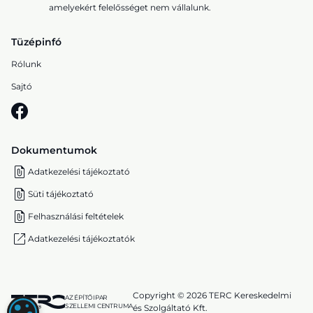
amelyekért felelősséget nem vállalunk.
Tüzépinfó
Rólunk
Sajtó
Dokumentumok
Adatkezelési tájékoztató
Süti tájékoztató
Felhasználási feltételek
Adatkezelési tájékoztatók
Copyright © 2026 TERC Kereskedelmi
AZ ÉPÍTŐIPAR
SZELLEMI CENTRUMA
és Szolgáltató Kft.
SÜTI (COOKIE) BEÁLLÍTÁSOK