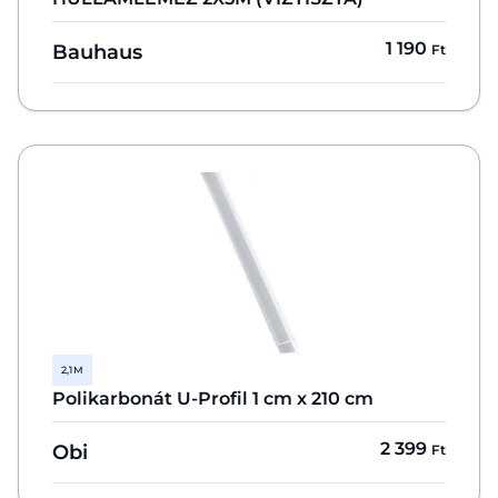
1 190
Bauhaus
Ft
2,1 M
Polikarbonát U-Profil 1 cm x 210 cm
2 399
Obi
Ft