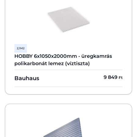
2,1 M2
HOBBY 6x1050x2000mm - üregkamrás
polikarbonát lemez (víztiszta)
9 849
Bauhaus
Ft