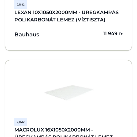
2,1 M2
LEXAN 10X1050X2000MM - ÜREGKAMRÁS
POLIKARBONÁT LEMEZ (VÍZTISZTA)
11 949
Bauhaus
Ft
2,1 M2
MACROLUX 16X1050X2000MM -