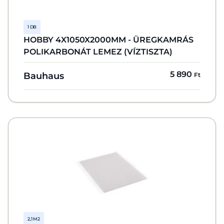
1 DB
HOBBY 4X1050X2000MM - ÜREGKAMRÁS
POLIKARBONÁT LEMEZ (VÍZTISZTA)
5 890
Bauhaus
Ft
2,1 M2