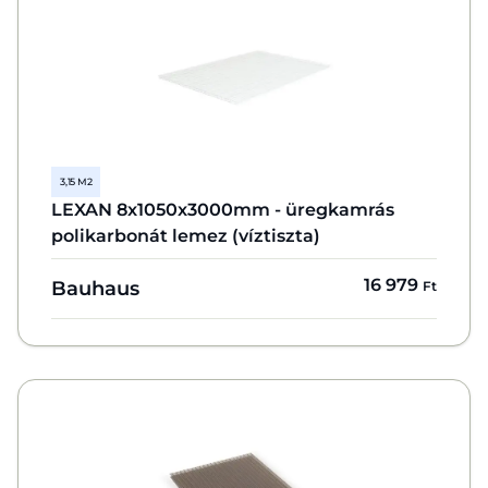
3,15 M2
LEXAN 8x1050x3000mm - üregkamrás
polikarbonát lemez (víztiszta)
16 979
Bauhaus
Ft