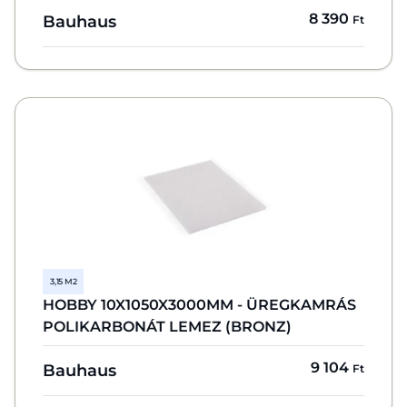
8 390
Bauhaus
Ft
3,15 M2
HOBBY 10X1050X3000MM - ÜREGKAMRÁS
POLIKARBONÁT LEMEZ (BRONZ)
9 104
Bauhaus
Ft