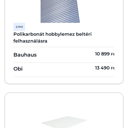
2,1 M2
Polikarbonát hobbylemez beltéri
felhasználásra
10 899
Bauhaus
Ft
13 490
Obi
Ft