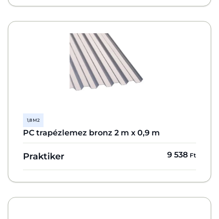
1,8 M2
PC trapézlemez bronz 2 m x 0,9 m
9 538
Praktiker
Ft