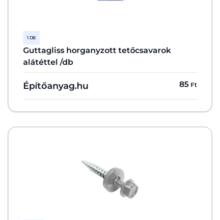
1 DB
Guttagliss horganyzott tetőcsavarok
alátéttel /db
85
Építőanyag.hu
Ft