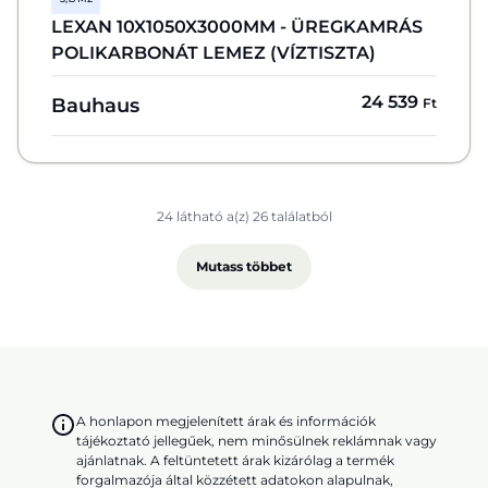
LEXAN 10X1050X3000MM - ÜREGKAMRÁS
POLIKARBONÁT LEMEZ (VÍZTISZTA)
24 539
Bauhaus
Ft
24 látható a(z) 26 találatból
Mutass többet
A honlapon megjelenített árak és információk
tájékoztató jellegűek, nem minősülnek reklámnak vagy
ajánlatnak. A feltüntetett árak kizárólag a termék
forgalmazója által közzétett adatokon alapulnak,