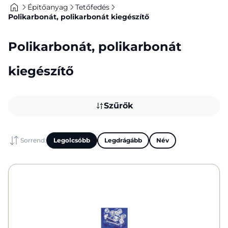
Építőanyag
Tetőfedés
Polikarbonát, polikarbonát kiegészítő
Polikarbonát, polikarbonát
kiegészítő
Szűrők
Sorrend:
Legolcsóbb
Legdrágább
Név