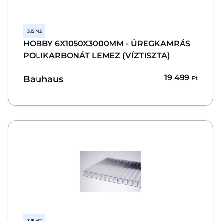
3,15 M2
HOBBY 6X1050X3000MM - ÜREGKAMRÁS
POLIKARBONÁT LEMEZ (VÍZTISZTA)
19 499
Bauhaus
Ft
3,15 M2