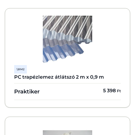
1,8 M2
PC trapézlemez átlátszó 2 m x 0,9 m
5 398
Praktiker
Ft