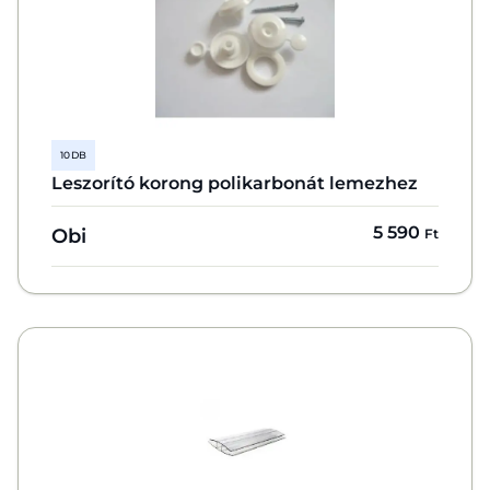
10 DB
Leszorító korong polikarbonát lemezhez
5 590
Obi
Ft