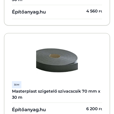
4 560
Építőanyag.hu
Ft
30 M
Masterplast szigetelő szivacscsík 70 mm x
30 m
6 200
Építőanyag.hu
Ft