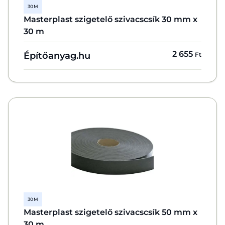
30 M
Masterplast szigetelő szivacscsík 30 mm x
30 m
2 655
Építőanyag.hu
Ft
30 M
Masterplast szigetelő szivacscsík 50 mm x
30 m