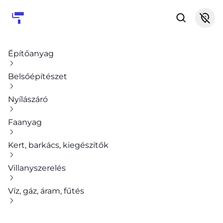
Építőanyag
Belsőépítészet
Nyílászáró
Faanyag
Kert, barkács, kiegészítők
Villanyszerelés
Víz, gáz, áram, fűtés