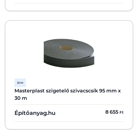
30 M
Masterplast szigetelő szivacscsík 95 mm x
30 m
8 655
Építőanyag.hu
Ft