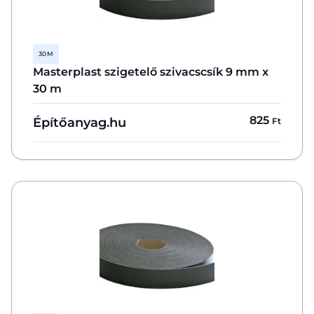
30 M
Masterplast szigetelő szivacscsík 9 mm x
30 m
825
Építőanyag.hu
Ft