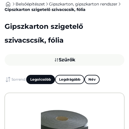
Belsőépítészet
Gipszkarton, gipszkarton rendszer
Gipszkarton szigetelő szivacscsík, fólia
Gipszkarton szigetelő
szivacscsík, fólia
Szűrők
Sorrend:
Legolcsóbb
Legdrágább
Név