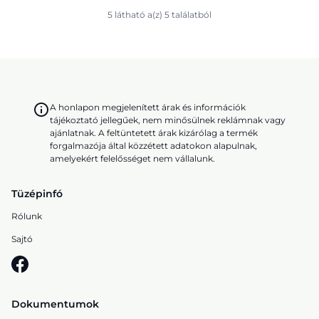
5 látható a(z) 5 találatból
A honlapon megjelenített árak és információk
tájékoztató jellegűek, nem minősülnek reklámnak vagy
ajánlatnak. A feltüntetett árak kizárólag a termék
forgalmazója által közzétett adatokon alapulnak,
amelyekért felelősséget nem vállalunk.
Tüzépinfó
Rólunk
Sajtó
Dokumentumok