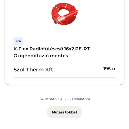
1 DB
K-Flex Padlófűtéscső 16x2 PE-RT
Oxigéndiffúzió mentes
195
Szol-Therm Kft
Ft
24 látható a(z) 2558 találatból
Mutass többet