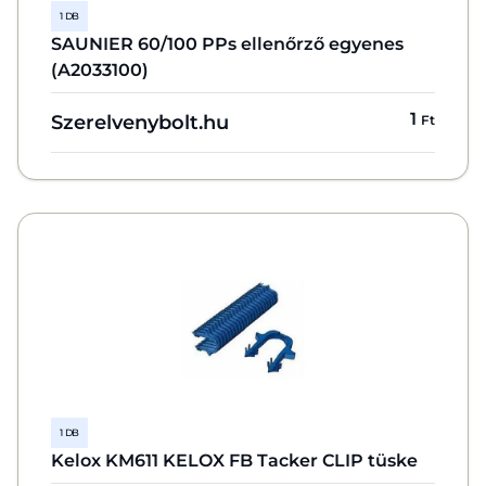
1 DB
SAUNIER 60/100 PPs ellenőrző egyenes
(A2033100)
1
Szerelvenybolt.hu
Ft
1 DB
Kelox KM611 KELOX FB Tacker CLIP tüske