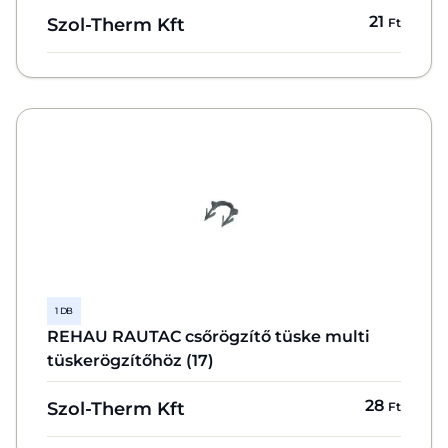
21
Szol-Therm Kft
Ft
1 DB
REHAU RAUTAC csőrögzítő tüske multi
tüskerögzítőhöz (17)
28
Szol-Therm Kft
Ft