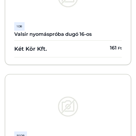
1 DB
Valsir nyomáspróba dugó 16-os
161
Két Kör Kft.
Ft
50 DB