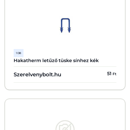
1 DB
Hakatherm letűző tüske sínhez kék
51
Szerelvenybolt.hu
Ft