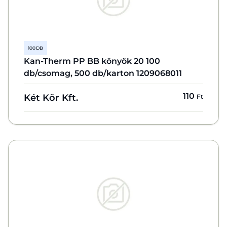
100 DB
Kan-Therm PP BB könyök 20 100
db/csomag, 500 db/karton 1209068011
110
Két Kör Kft.
Ft