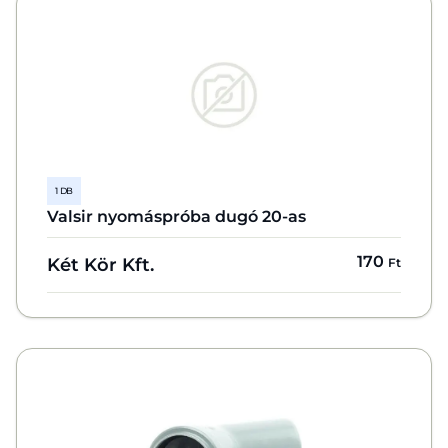
1 DB
Valsir nyomáspróba dugó 20-as
170
Két Kör Kft.
Ft