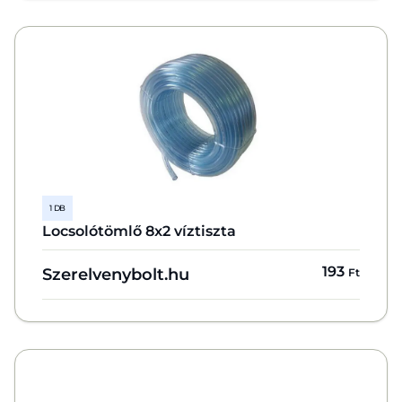
1 DB
Locsolótömlő 8x2 víztiszta
193
Szerelvenybolt.hu
Ft