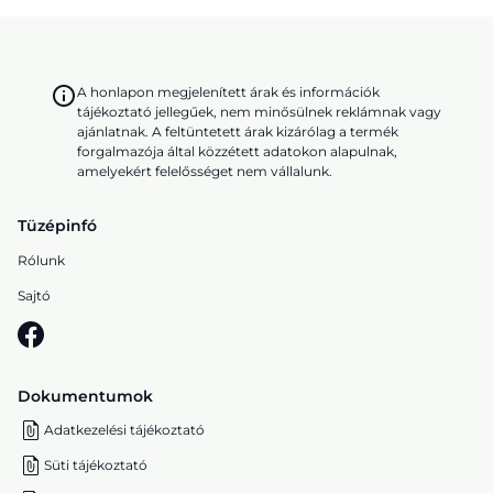
A honlapon megjelenített árak és információk
tájékoztató jellegűek, nem minősülnek reklámnak vagy
ajánlatnak. A feltüntetett árak kizárólag a termék
forgalmazója által közzétett adatokon alapulnak,
amelyekért felelősséget nem vállalunk.
Tüzépinfó
Rólunk
Sajtó
Dokumentumok
Adatkezelési tájékoztató
Süti tájékoztató