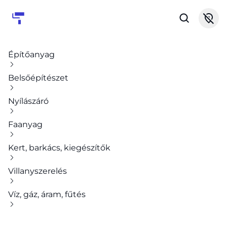
Építőanyag
Belsőépítészet
Nyílászáró
Faanyag
Kert, barkács, kiegészítők
Villanyszerelés
Víz, gáz, áram, fűtés