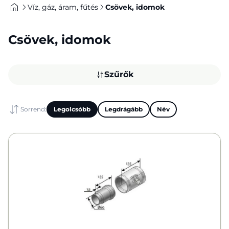
Víz, gáz, áram, fűtés
Csövek, idomok
Csövek, idomok
Szűrők
Sorrend:
Legolcsóbb
Legdrágább
Név