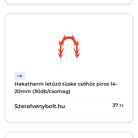
1 DB
Hakatherm letűző tüske csőhöz piros 14-
20mm (30db/csomag)
37
Szerelvenybolt.hu
Ft