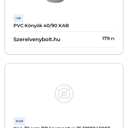
1 DB
PVC Könyök 40/90 KAB
179
Szerelvenybolt.hu
Ft
50 DB