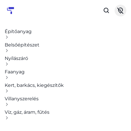
Építőanyag
Belsőépítészet
Nyílászáró
Faanyag
Kert, barkács, kiegészítők
Villanyszerelés
Víz, gáz, áram, fűtés