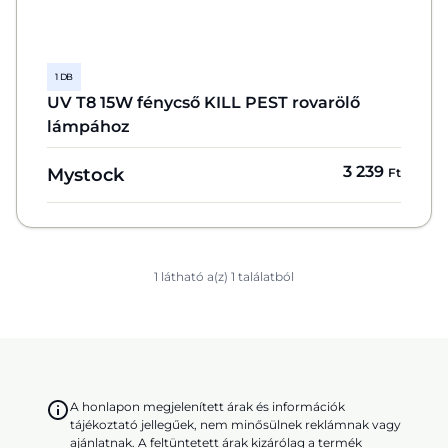
1 DB
UV T8 15W fénycső KILL PEST rovarölő
lámpához
3 239
Mystock
Ft
1 látható a(z) 1 találatból
A honlapon megjelenített árak és információk
tájékoztató jellegűek, nem minősülnek reklámnak vagy
ajánlatnak. A feltüntetett árak kizárólag a termék