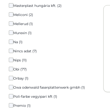
Masterplast hungária kft. (2)
Meliconi (2)
Mellerud (1)
Murexin (1)
Na (1)
Nincs adat (7)
Nips (11)
Obi (77)
Orbay (1)
Owa odenwald faserplattenwerk gmbh (1)
Poli-farbe vegyipari kft (1)
Premio (1)