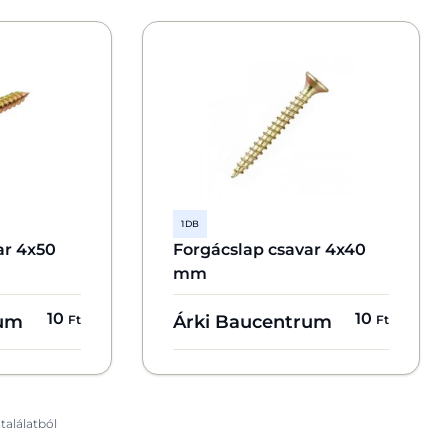
1 DB
ar 4x50
Forgácslap csavar 4x40
mm
10
10
rum
Árki Baucentrum
Ft
Ft
 találatból