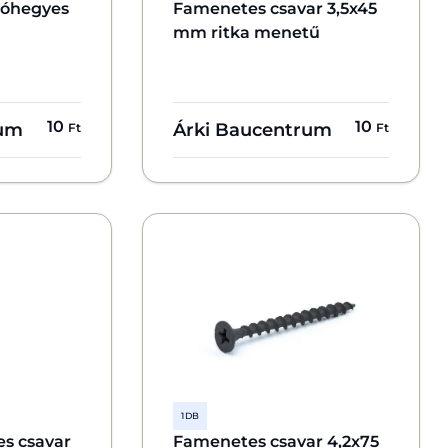
róhegyes
Famenetes csavar 3,5x45
mm ritka menetű
10
10
rum
Árki Baucentrum
Ft
Ft
1 DB
s csavar
Famenetes csavar 4,2x75