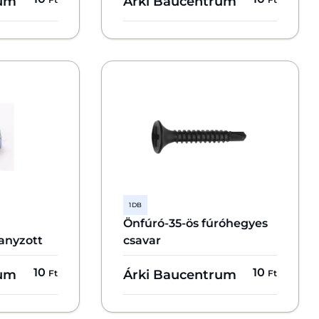
rum
Árki Baucentrum
1 DB
Önfúró-35-ös fúróhegyes
ganyzott
csavar
10
10
rum
Árki Baucentrum
Ft
Ft