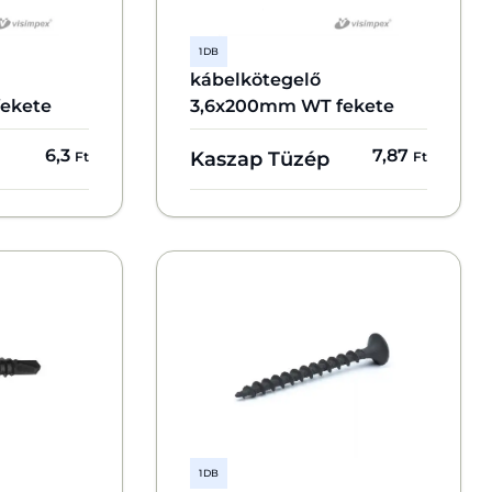
1 DB
kábelkötegelő
ekete
3,6x200mm WT fekete
6,3
7,87
Kaszap Tüzép
Ft
Ft
1 DB