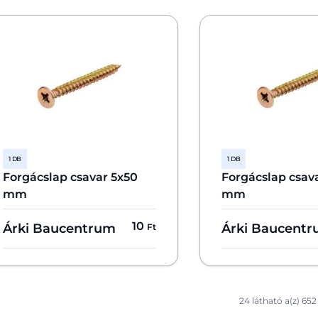
1 DB
1 DB
Forgácslap csavar 5x50
Forgácslap csav
mm
mm
10
Árki Baucentrum
Árki Baucent
Ft
24 látható a(z) 652