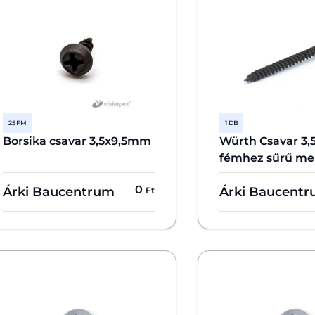
25 FM
1 DB
Borsika csavar 3,5x9,5mm
Würth Csavar 3,
fémhez sűrű me
0
Árki Baucentrum
Árki Baucent
Ft