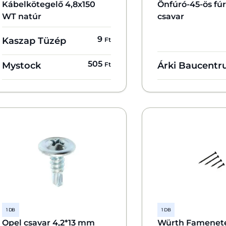
Kábelkötegelő 4,8x150
Önfúró-45-ös fú
WT natúr
csavar
9
Kaszap Tüzép
Ft
505
Mystock
Árki Baucent
Ft
1 DB
1 DB
Opel csavar 4,2*13 mm
Würth Famenete