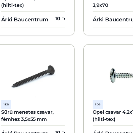
(hilti-tex)
3,9x70
10
Árki Baucentrum
Árki Baucent
Ft
1 DB
1 DB
Sűrű menetes csavar,
Opel csavar 4,2
fémhez 3,5x55 mm
(hilti-tex)
10
Ft