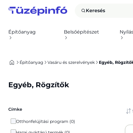
Keresés
Építőanyag
Belsőépítészet
Nyílá
Építőanyag
Vasáru és szerelvények
Egyéb, Rögzítő
Egyéb, Rögzítők
Címke
Otthonfelújítási program (0)
Hazai gyártású termék (0)