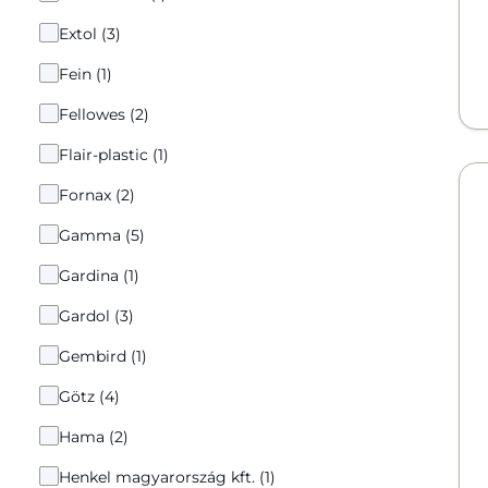
Extol (3)
Fein (1)
Fellowes (2)
Flair-plastic (1)
Fornax (2)
Gamma (5)
Gardina (1)
Gardol (3)
Gembird (1)
Götz (4)
Hama (2)
Henkel magyarország kft. (1)