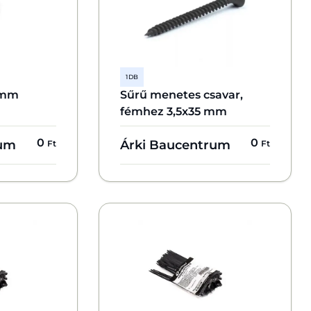
1 DB
6 mm
Sűrű menetes csavar,
fémhez 3,5x35 mm
0
0
rum
Árki Baucentrum
Ft
Ft