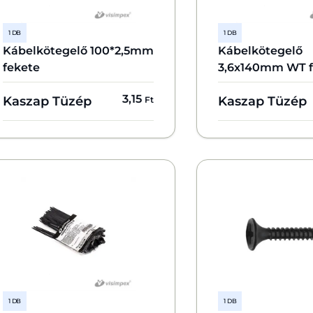
1 DB
1 DB
Kábelkötegelő 100*2,5mm
Kábelkötegelő
fekete
3,6x140mm WT f
3,15
Kaszap Tüzép
Kaszap Tüzép
Ft
1 DB
1 DB