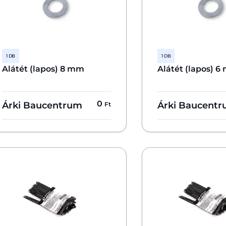
1 DB
1 DB
Alátét (lapos) 8 mm
Alátét (lapos) 
0
Árki Baucentrum
Árki Baucent
Ft