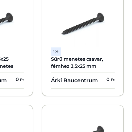
1 DB
5x25
Sűrű menetes csavar,
netes
fémhez 3,5x25 mm
0
0
rum
Árki Baucentrum
Ft
Ft