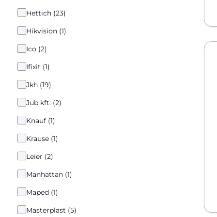
Hettich (23)
Hikvision (1)
Ico (2)
Ifixit (1)
Jkh (19)
Jub kft. (2)
Knauf (1)
Krause (1)
Leier (2)
Manhattan (1)
Maped (1)
Masterplast (5)