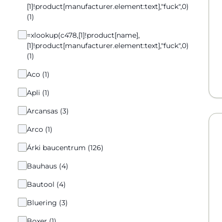
[1]!product[manufacturer.element:text],"fuck",0)
(1)
=xlookup(c478,[1]!product[name],
[1]!product[manufacturer.element:text],"fuck",0)
(1)
Aco (1)
Apli (1)
Arcansas (3)
Arco (1)
Árki baucentrum (126)
Bauhaus (4)
Bautool (4)
Bluering (3)
Boxer (1)