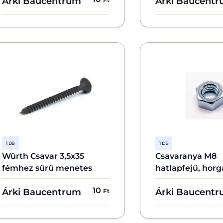
Árki Baucentrum
Árki Baucent
1 DB
1 DB
Würth Csavar 3,5x35
Csavaranya M8
fémhez sűrű menetes
hatlapfejű, hor
10
Árki Baucentrum
Árki Baucent
Ft