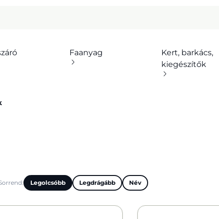
száró
Faanyag
Kert, barkács,
kiegészítők
k
Sorrend:
Legolcsóbb
Legdrágább
Név