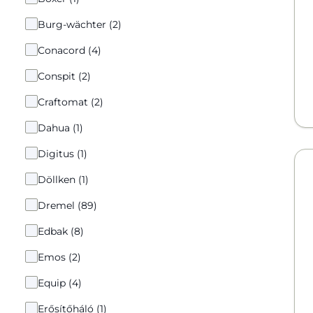
Burg-wächter (2)
Conacord (4)
Conspit (2)
Craftomat (2)
Dahua (1)
Digitus (1)
Döllken (1)
Dremel (89)
Edbak (8)
Emos (2)
Equip (4)
Erősítőháló (1)