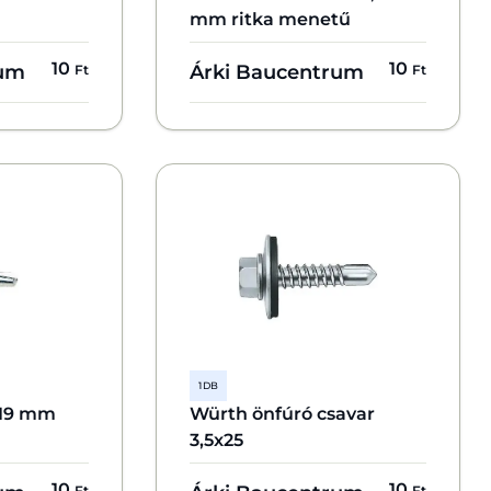
mm ritka menetű
10
10
rum
Árki Baucentrum
Ft
Ft
1 DB
x19 mm
Würth önfúró csavar
3,5x25
10
10
Ft
Ft