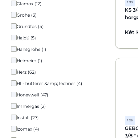
1 DB
Glamox (12)
KS 3
Grohe (3)
horg
Grundfos (4)
Két 
Hajdú (5)
Hansgrohe (1)
Heimeier (1)
Herz (62)
Hl - hutterer &amp; lechner (4)
Honeywell (47)
Immergas (2)
Install (27)
1 DB
GEBO
Izomax (4)
3/8 "