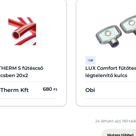
1 DB
HERM S fűtéscső
LUX Comfort fűtőtes
rcsben 20x2
légtelenítő kulcs
680
-Therm Kft
Obi
Ft
24 látható a(z) 1161 talá
Mutass többet