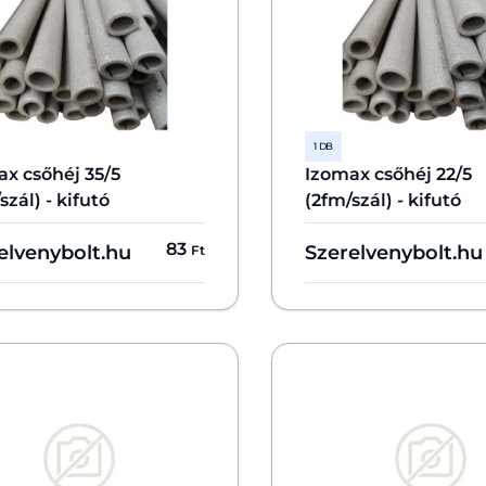
1 DB
x csőhéj 35/5
Izomax csőhéj 22/5
szál) - kifutó
(2fm/szál) - kifutó
83
elvenybolt.hu
Szerelvenybolt.hu
Ft