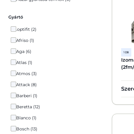
Gyártó
.optifit (2)
Afriso (1)
Aga (6)
1 DB
Izoma
Atlas (1)
(2fm/
Atmos (3)
Attack (8)
Szer
Barberi (1)
Beretta (12)
Blanco (1)
Bosch (13)