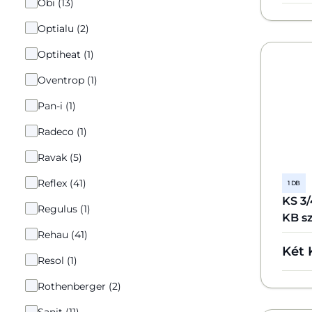
Obi (13)
Optialu (2)
Optiheat (1)
Oventrop (1)
Pan-i (1)
Radeco (1)
Ravak (5)
Reflex (41)
1 DB
KS 3
Regulus (1)
KB s
Rehau (41)
Két 
Resol (1)
Rothenberger (2)