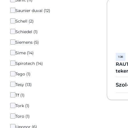
Sanit (11)
Saunier duval (12)
Schell (2)
Schiedel (1)
Siemens (5)
Sime (14)
1 DB
Spirotech (14)
RAUT
teke
Tego (1)
Szol
Tesy (13)
Tf (1)
Tork (1)
Toro (1)
Uponor (6)