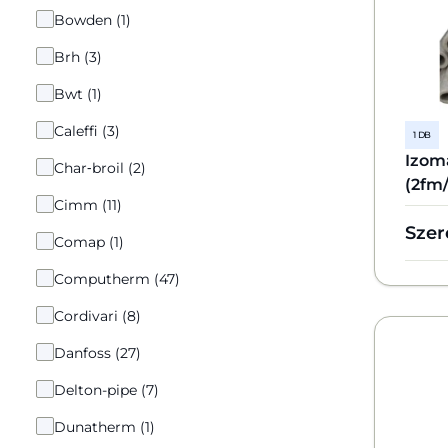
Bowden (1)
Brh (3)
Bwt (1)
Caleffi (3)
1 DB
Izoma
Char‑broil (2)
(2fm/
Cimm (11)
Szer
Comap (1)
Computherm (47)
Cordivari (8)
Danfoss (27)
Delton-pipe (7)
Dunatherm (1)