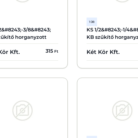
1 DB
/2&#8243;-3/8&#8243;
KS 1/2&#8243;-1/4&#
zűkítő horganyzott
KB szűkítő horgany
315
Kör Kft.
Két Kör Kft.
Ft