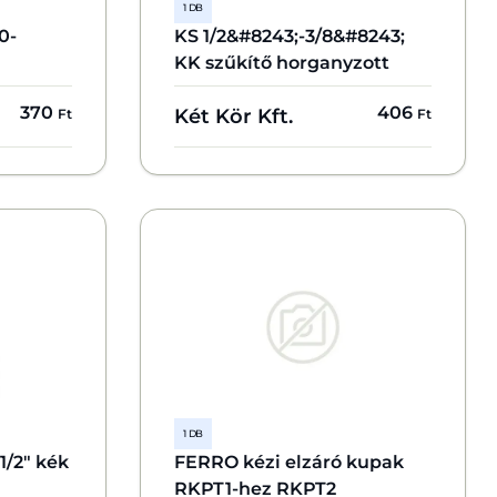
1 DB
0-
KS 1/2&#8243;-3/8&#8243;
KK szűkítő horganyzott
370
406
Két Kör Kft.
Ft
Ft
1 DB
/2" kék
FERRO kézi elzáró kupak
RKPT1-hez RKPT2