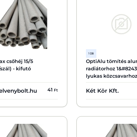
1 DB
x csőhéj 15/5
OptiAlu tömítés al
szál) - kifutó
radiátorhoz 1&#8243;
lyukas közcsavarho
41
elvenybolt.hu
Két Kör Kft.
Ft