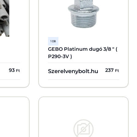
1 DB
GEBO Platinum dugó 3/8 " (
P290-3V )
93
237
Szerelvenybolt.hu
Ft
Ft