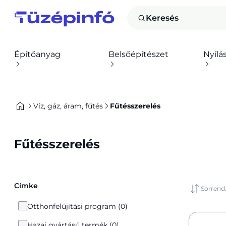
Keresés
Építőanyag
Belsőépítészet
Nyílá
Víz, gáz, áram, fűtés
Fűtésszerelés
Fűtésszerelés
Címke
Sorrend
Otthonfelújítási program (0)
Hazai gyártású termék (0)