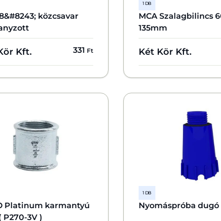
1 DB
/8&#8243; közcsavar
MCA Szalagbilincs 6
anyzott
135mm
331
Kör Kft.
Két Kör Kft.
Ft
1 DB
 Platinum karmantyú
Nyomáspróba dugó 1
 ( P270-3V )