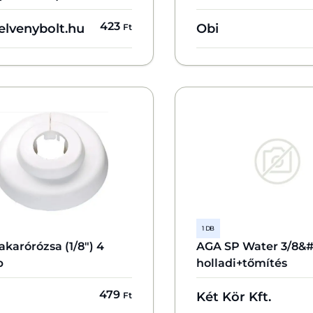
423
elvenybolt.hu
Obi
Ft
1 DB
akarórózsa (1/8") 4
AGA SP Water 3/8&#
b
holladi+tőmítés
479
Két Kör Kft.
Ft