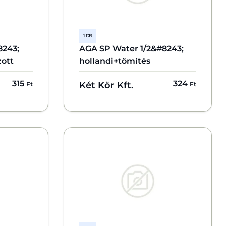
1 DB
8243;
AGA SP Water 1/2&#8243;
zott
hollandi+tömítés
315
324
Két Kör Kft.
Ft
Ft