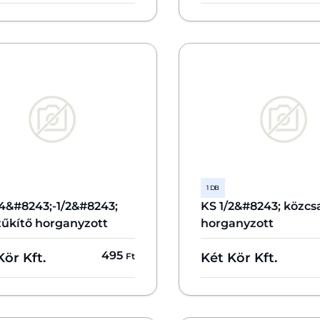
1 DB
/4&#8243;-1/2&#8243;
KS 1/2&#8243; közcs
zűkítő horganyzott
horganyzott
495
Kör Kft.
Két Kör Kft.
Ft