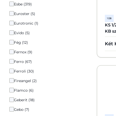
Esbe (319)
Euroster (5)
1 DB
Eurotronic (1)
KS 1
KB s
Evido (5)
Fég (12)
Két 
Fernox (9)
Ferro (67)
Ferroli (30)
Fireangel (2)
Flamco (6)
Geberit (18)
Gebo (7)