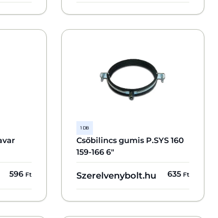
1 DB
avar
Csőbilincs gumis P.SYS 160
159-166 6"
596
635
Szerelvenybolt.hu
Ft
Ft