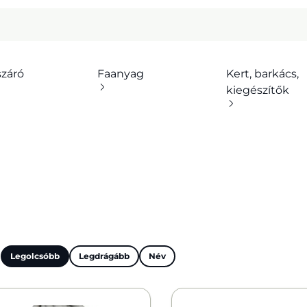
száró
Faanyag
Kert, barkács,
kiegészítők
:
Legolcsóbb
Legdrágább
Név