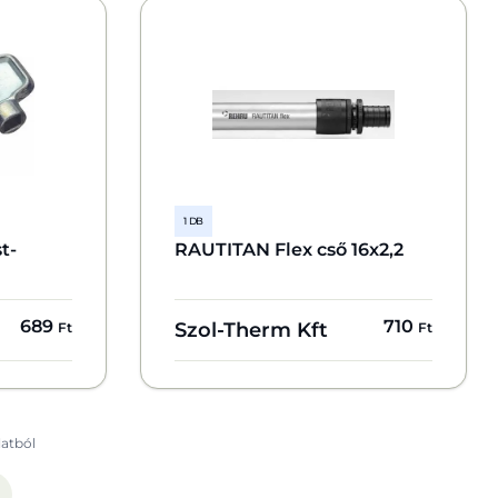
1 DB
t-
RAUTITAN Flex cső 16x2,2
689
710
Szol-Therm Kft
Ft
Ft
latból