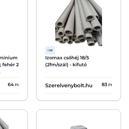
1 DB
umínium
Izomax csőhéj 18/5
 fehér 2
(2fm/szál) - kifutó
z
64
83
Szerelvenybolt.hu
Ft
Ft