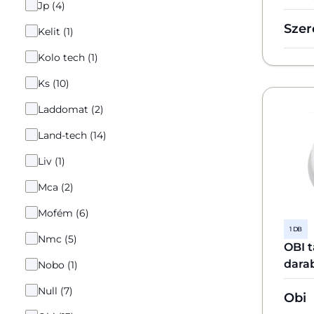
Jp (4)
Szer
Kelit (1)
Kolo tech (1)
Ks (10)
Laddomat (2)
Land-tech (14)
Liv (1)
Mca (2)
Mofém (6)
1 DB
Nmc (5)
OBI t
dara
Nobo (1)
Null (7)
Obi