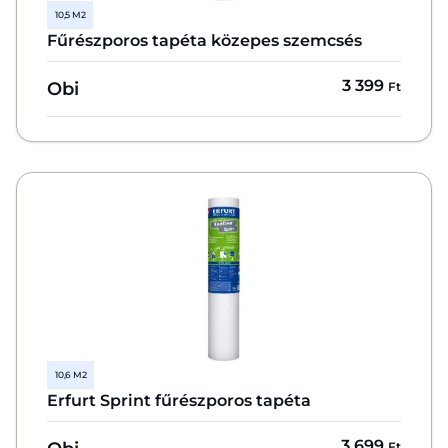
10,5 M2
Fűrészporos tapéta közepes szemcsés
3 399
Obi
Ft
10,6 M2
Erfurt Sprint fűrészporos tapéta
3 699
Ft