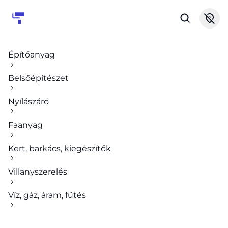
Építőanyag
Belsőépítészet
Nyílászáró
Faanyag
Kert, barkács, kiegészítők
Villanyszerelés
Víz, gáz, áram, fűtés