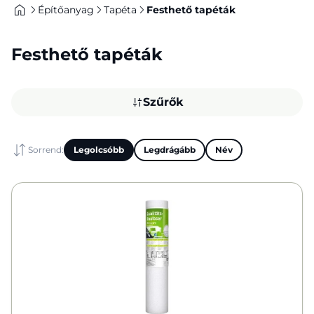
Építőanyag
Tapéta
Festhető tapéták
Festhető tapéták
Szűrők
Sorrend:
Legolcsóbb
Legdrágább
Név