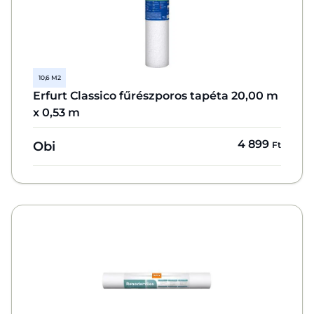
10,6 M2
Erfurt Classico fűrészporos tapéta 20,00 m
x 0,53 m
4 899
Obi
Ft