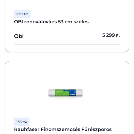
5,299 M2
OBI renoválóvlies 53 cm széles
5 299
Obi
Ft
17,74 M2
Rauhfaser Finomszemcsés Fűrészporos