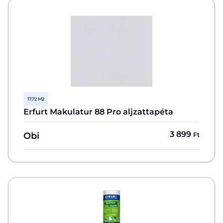
17,72 M2
Erfurt Makulatur 88 Pro aljzattapéta
3 899
Obi
Ft