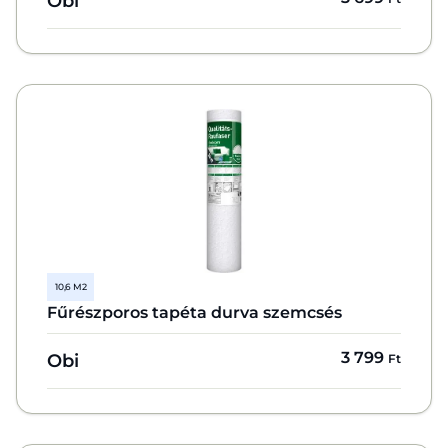
Obi
10,6 M2
Fűrészporos tapéta durva szemcsés
3 799
Obi
Ft