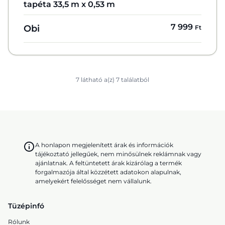
tapéta 33,5 m x 0,53 m
7 999
Obi
Ft
7 látható a(z) 7 találatból
A honlapon megjelenített árak és információk
tájékoztató jellegűek, nem minősülnek reklámnak vagy
ajánlatnak. A feltüntetett árak kizárólag a termék
forgalmazója által közzétett adatokon alapulnak,
amelyekért felelősséget nem vállalunk.
Tüzépinfó
Rólunk