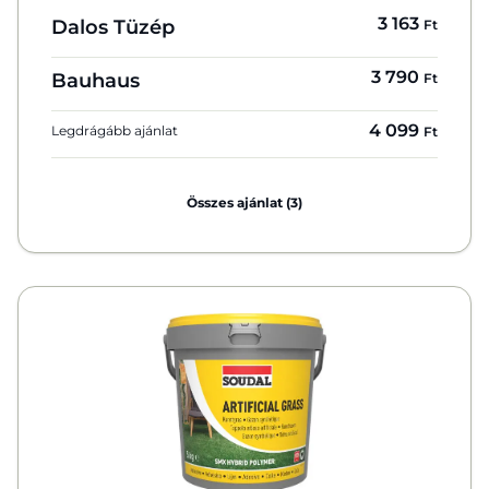
3 163
Dalos Tüzép
Ft
3 790
Bauhaus
Ft
4 099
Legdrágább ajánlat
Ft
Összes ajánlat (3)