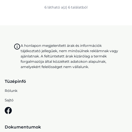
6 látható a(z) 6 találatból
A honlapon megjelenített árak és információk
tájékoztató jellegűek, nem minősülnek reklámnak vagy
ajánlatnak. A feltüntetett árak kizárólag a termék
forgalmazója által közzétett adatokon alapulnak,
amelyekért felelősséget nem vállalunk.
Tüzépinfó
Rólunk
Sajtó
Dokumentumok