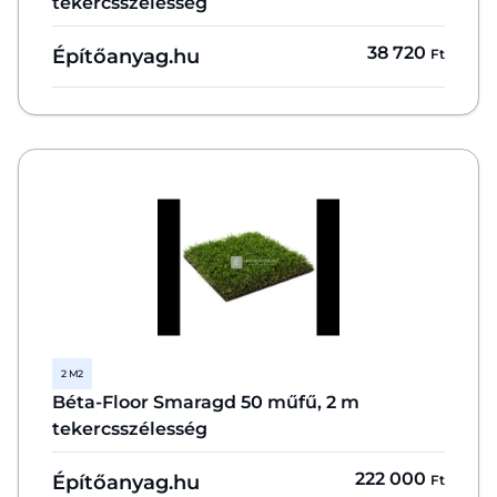
tekercsszélesség
38 720
Építőanyag.hu
Ft
2 M2
Béta-Floor Smaragd 50 műfű, 2 m
tekercsszélesség
222 000
Építőanyag.hu
Ft