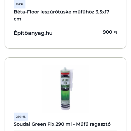
10 DB
Béta-Floor leszúrótüske műfűhöz 3,5x17
cm
900
Építőanyag.hu
Ft
290 ML
Soudal Green Fix 290 ml - Műfű ragasztó