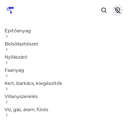
Építőanyag
Belsőépítészet
Nyílászáró
Faanyag
Kert, barkács, kiegészítők
Villanyszerelés
Víz, gáz, áram, fűtés