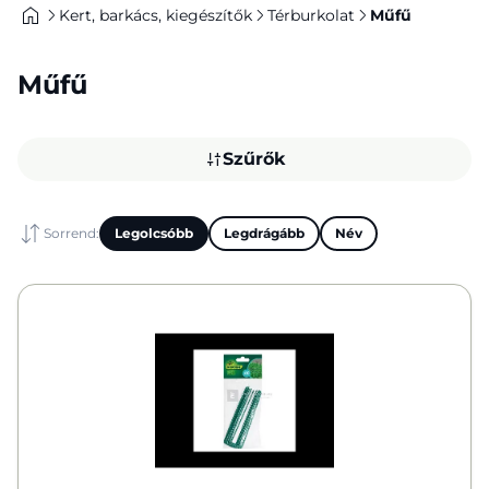
Kert, barkács, kiegészítők
Térburkolat
Műfű
Műfű
Szűrők
Sorrend:
Legolcsóbb
Legdrágább
Név