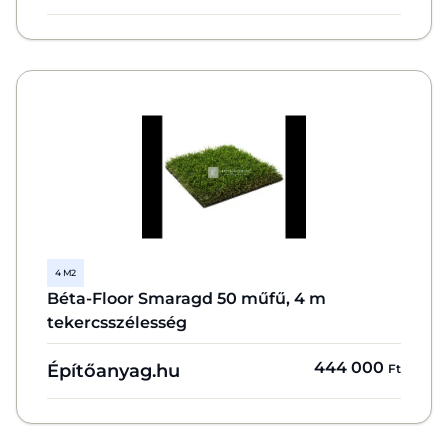
4 M2
Béta-Floor Smaragd 50 műfű, 4 m
tekercsszélesség
444 000
Építőanyag.hu
Ft