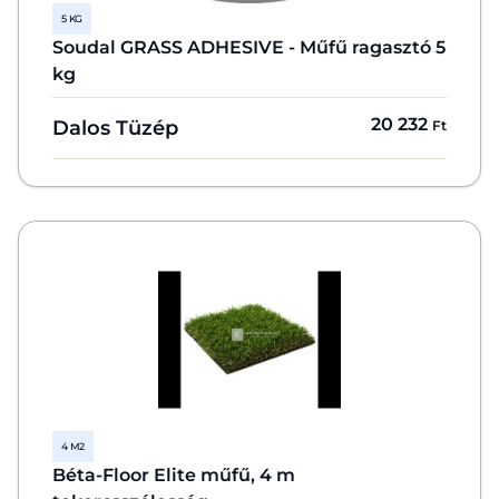
5 KG
Soudal GRASS ADHESIVE - Műfű ragasztó 5
kg
20 232
Dalos Tüzép
Ft
4 M2
Béta-Floor Elite műfű, 4 m