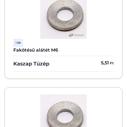
1 DB
Fakötésű alátét M6
5,51
Kaszap Tüzép
Ft