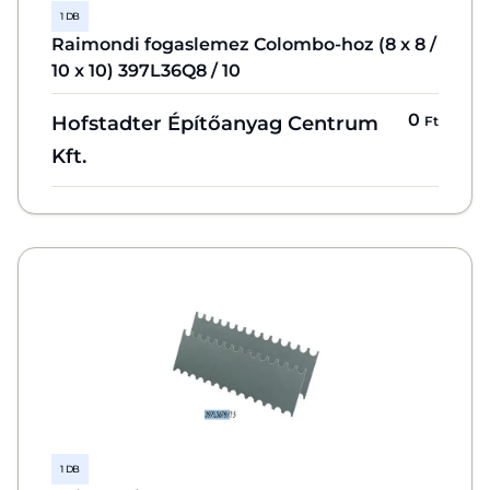
1 DB
Raimondi fogaslemez Colombo-hoz (8 x 8 /
10 x 10) 397L36Q8 / 10
0
Hofstadter Építőanyag Centrum
Ft
Kft.
1 DB