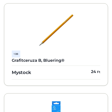
1 DB
Grafitceruza B, Bluering®
24
Mystock
Ft