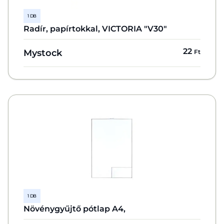
1 DB
Radír, papírtokkal, VICTORIA "V30"
22
Mystock
Ft
1 DB
Növénygyűjtő pótlap A4,