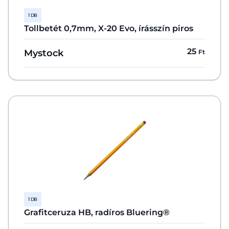
1 DB
Tollbetét 0,7mm, X-20 Evo, írásszín piros
25
Mystock
Ft
1 DB
Grafitceruza HB, radíros Bluering®