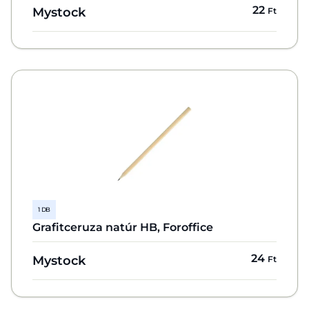
22
Mystock
Ft
1 DB
Grafitceruza natúr HB, Foroffice
24
Mystock
Ft