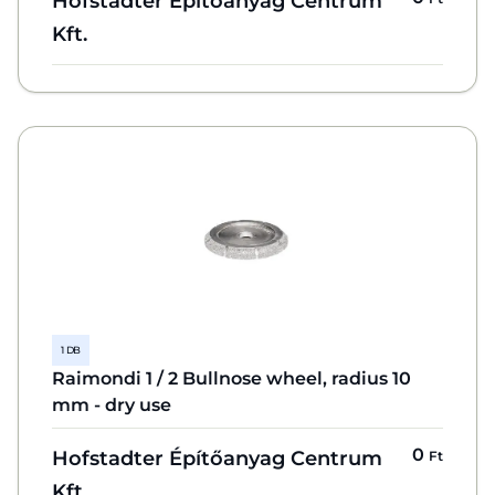
Hofstadter Építőanyag Centrum
Kft.
1 DB
Raimondi 1 / 2 Bullnose wheel, radius 10
mm - dry use
0
Hofstadter Építőanyag Centrum
Ft
Kft.