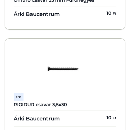
Önfúró Csavar 55 mm Fúróhegyes
10
Árki Baucentrum
Ft
1 DB
RIGIDUR csavar 3,5x30
10
Árki Baucentrum
Ft