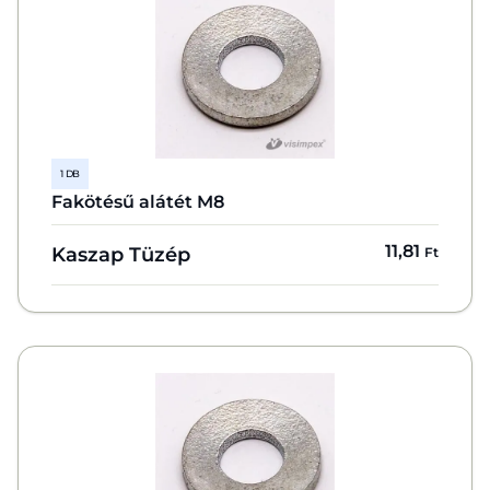
1 DB
Fakötésű alátét M8
11,81
Kaszap Tüzép
Ft