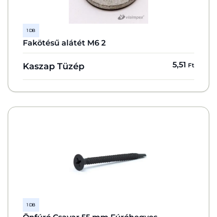
1 DB
Fakötésű alátét M6 2
5,51
Kaszap Tüzép
Ft
1 DB