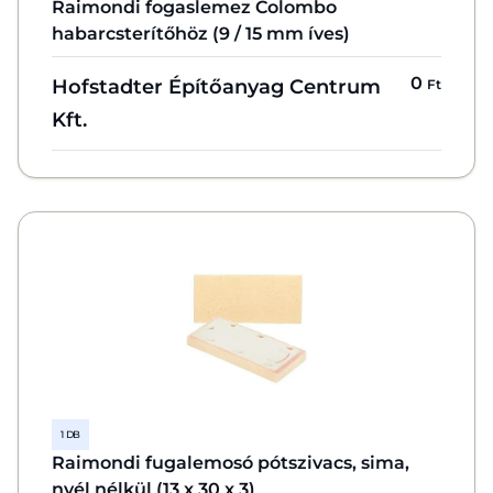
Raimondi fogaslemez Colombo
habarcsterítőhöz (9 / 15 mm íves)
0
Hofstadter Építőanyag Centrum
Ft
Kft.
1 DB
Raimondi fugalemosó pótszivacs, sima,
nyél nélkül (13 x 30 x 3)