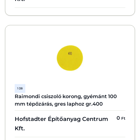
1 DB
Raimondi csiszoló korong, gyémánt 100
mm tépőzárás, gres laphoz gr.400
0
Hofstadter Építőanyag Centrum
Ft
Kft.