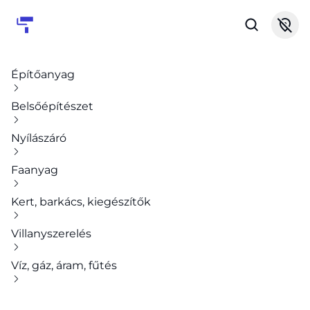
Építőanyag
Belsőépítészet
Nyílászáró
Faanyag
Kert, barkács, kiegészítők
Villanyszerelés
Víz, gáz, áram, fűtés