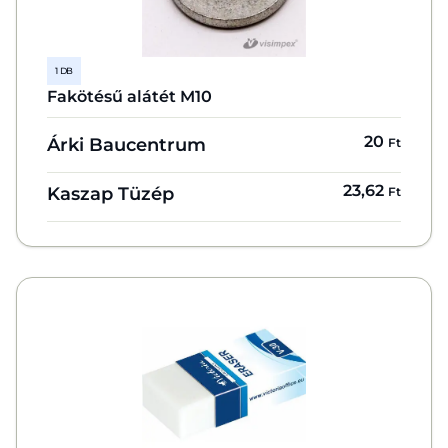
1 DB
Fakötésű alátét M10
20
Árki Baucentrum
Ft
23,62
Kaszap Tüzép
Ft