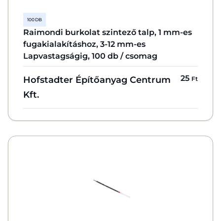
100 DB
Raimondi burkolat szintező talp, 1 mm-es
fugakialakításhoz, 3-12 mm-es
Lapvastagságig, 100 db / csomag
25
Hofstadter Építőanyag Centrum
Ft
Kft.