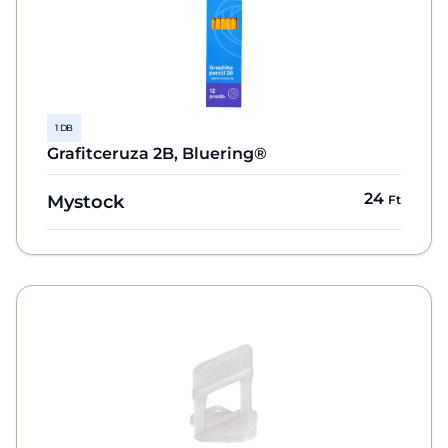
1 DB
Grafitceruza 2B, Bluering®
24
Mystock
Ft