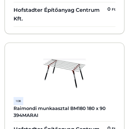
0
Hofstadter Építőanyag Centrum
Ft
Kft.
1 DB
Raimondi munkaasztal BM180 180 x 90
394MARAI
0
Ft