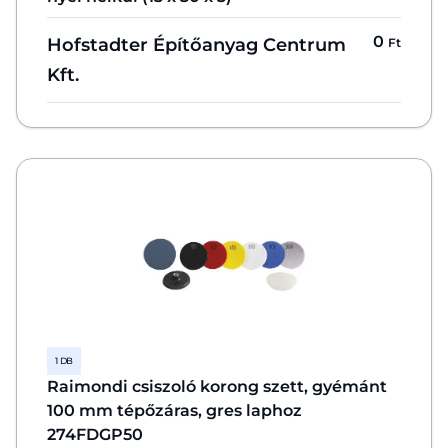
0
Hofstadter Építőanyag Centrum
Ft
Kft.
1 DB
Raimondi csiszoló korong szett, gyémánt
100 mm tépőzáras, gres laphoz
274FDGP50