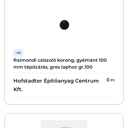
1 DB
Raimondi csiszoló korong, gyémánt 100
mm tépőzárás, gres laphoz gr.100
0
Hofstadter Építőanyag Centrum
Ft
Kft.