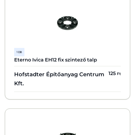
1 DB
Eterno Ivica EH12 fix szintező talp
125
Hofstadter Építőanyag Centrum
Ft
Kft.