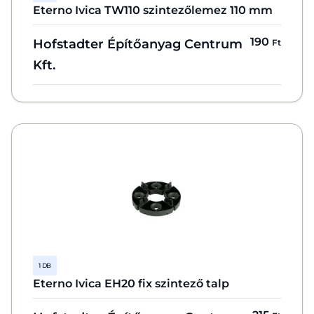
Eterno Ivica TW110 szintezőlemez 110 mm
190
Hofstadter Építőanyag Centrum
Ft
Kft.
1 DB
Eterno Ivica EH20 fix szintező talp