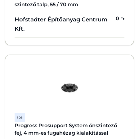
szintező talp, 55 / 70 mm
0
Hofstadter Építőanyag Centrum
Ft
Kft.
1 DB
Progress Prosupport System önszintező
fej, 4 mm-es fugahézag kialakítással