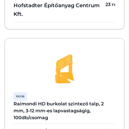
23
Hofstadter Építőanyag Centrum
Ft
Kft.
100 DB
Raimondi HD burkolat szintező talp, 2
mm, 3-12 mm-es lapvastagságig,
100db/csomag