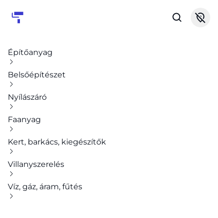
Építőanyag
Belsőépítészet
Nyílászáró
Faanyag
Kert, barkács, kiegészítők
Villanyszerelés
Víz, gáz, áram, fűtés