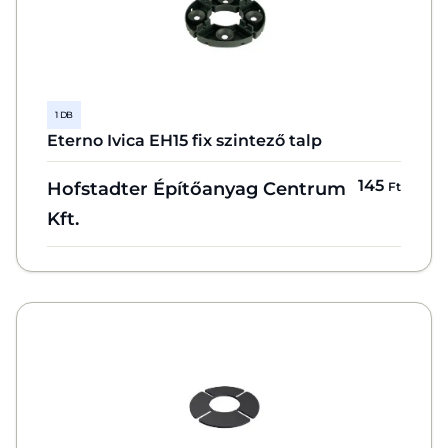
1 DB
Eterno Ivica EH15 fix szintező talp
145
Hofstadter Építőanyag Centrum
Ft
Kft.