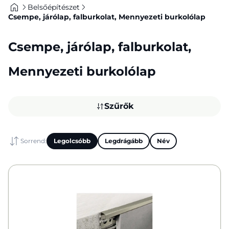
Belsőépítészet
Csempe, járólap, falburkolat, Mennyezeti burkolólap
Csempe, járólap, falburkolat,
Mennyezeti burkolólap
Szűrők
Sorrend:
Legolcsóbb
Legdrágább
Név