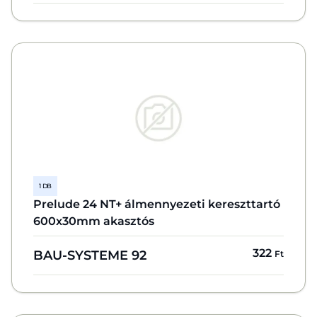
1 DB
Prelude 24 NT+ álmennyezeti kereszttartó
600x30mm akasztós
322
BAU-SYSTEME 92
Ft