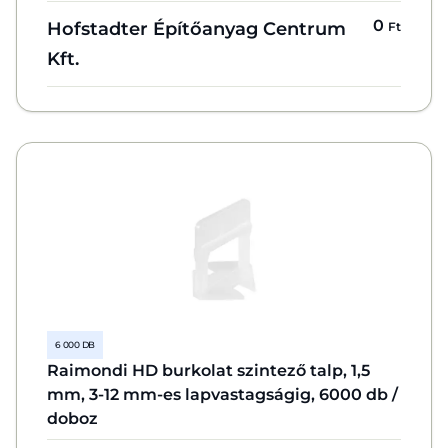
0
Hofstadter Építőanyag Centrum
Ft
Kft.
6 000 DB
Raimondi HD burkolat szintező talp, 1,5
mm, 3-12 mm-es lapvastagságig, 6000 db /
doboz