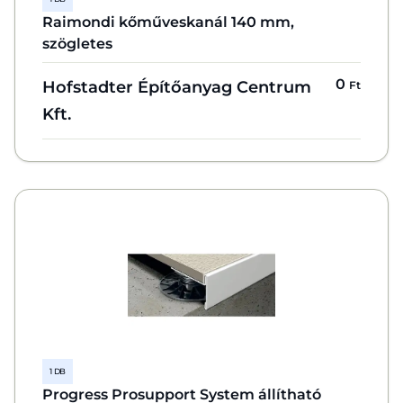
Raimondi kőműveskanál 140 mm,
szögletes
0
Hofstadter Építőanyag Centrum
Ft
Kft.
1 DB
Progress Prosupport System állítható