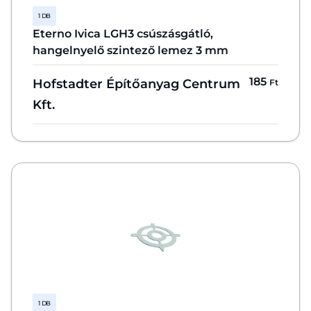
1 DB
Eterno Ivica LGH3 csúszásgátló,
hangelnyelő szintező lemez 3 mm
185
Hofstadter Építőanyag Centrum
Ft
Kft.
1 DB