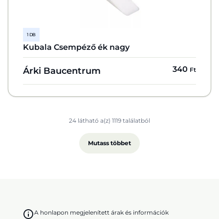
1 DB
Kubala Csempéző ék nagy
340
Árki Baucentrum
Ft
24 látható a(z) 1119 találatból
Mutass többet
A honlapon megjelenített árak és információk