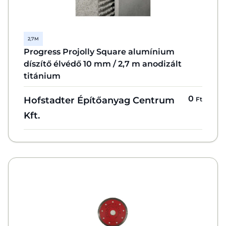
2,7 M
Progress Projolly Square alumínium
díszítő élvédő 10 mm / 2,7 m anodizált
titánium
0
Hofstadter Építőanyag Centrum
Ft
Kft.