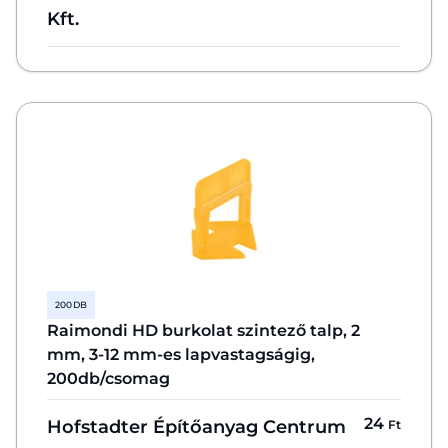
Kft.
200 DB
Raimondi HD burkolat szintező talp, 2
mm, 3-12 mm-es lapvastagságig,
200db/csomag
24
Hofstadter Építőanyag Centrum
Ft