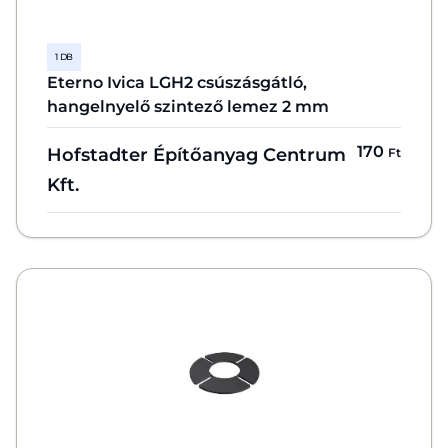
1 DB
Eterno Ivica LGH2 csúszásgátló,
hangelnyelő szintező lemez 2 mm
170
Hofstadter Építőanyag Centrum
Ft
Kft.