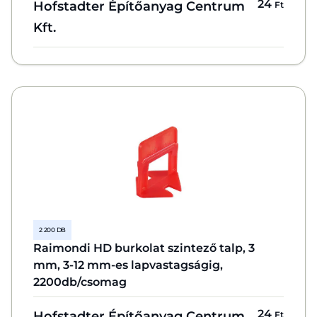
24
Hofstadter Építőanyag Centrum
Ft
Kft.
2 200 DB
Raimondi HD burkolat szintező talp, 3
mm, 3-12 mm-es lapvastagságig,
2200db/csomag
24
Hofstadter Építőanyag Centrum
Ft