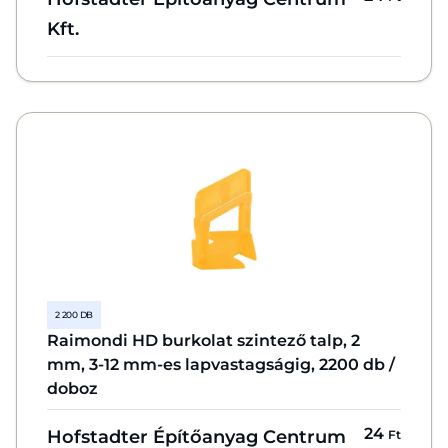
Kft.
2 200 DB
Raimondi HD burkolat szintező talp, 2
mm, 3-12 mm-es lapvastagságig, 2200 db /
doboz
24
Hofstadter Építőanyag Centrum
Ft