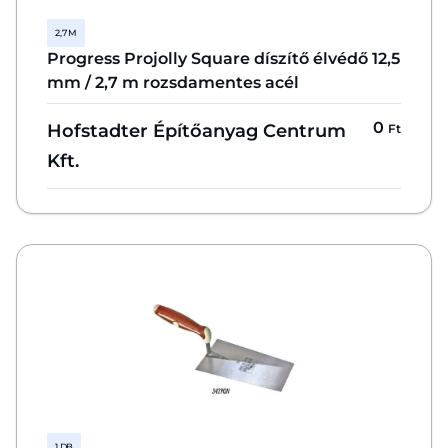
2,7 M
Progress Projolly Square díszítő élvédő 12,5
mm / 2,7 m rozsdamentes acél
0
Hofstadter Építőanyag Centrum
Ft
Kft.
1 DB