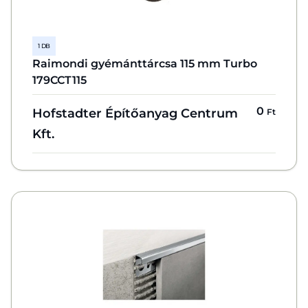
1 DB
Raimondi gyémánttárcsa 115 mm Turbo
179CCT115
0
Hofstadter Építőanyag Centrum
Ft
Kft.