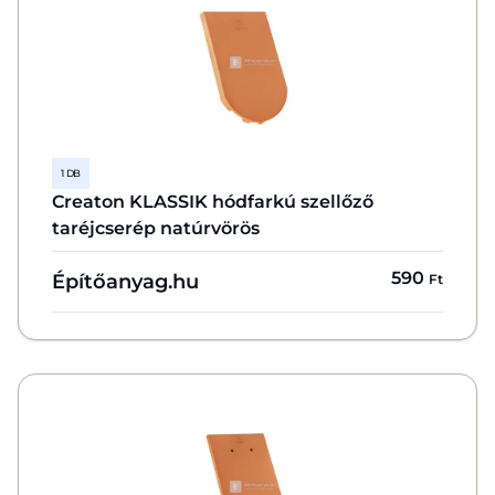
1 DB
Creaton KLASSIK hódfarkú szellőző
taréjcserép natúrvörös
590
Építőanyag.hu
Ft