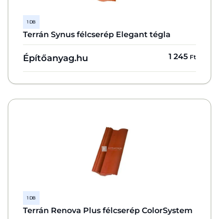
1 DB
Terrán Synus félcserép Elegant tégla
1 245
Építőanyag.hu
Ft
1 DB
Terrán Renova Plus félcserép ColorSystem