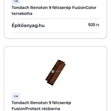
1 DB
Tondach Renoton 9 félcserép FusionColor
terrakotta
925
Építőanyag.hu
Ft
1 DB
Tondach Renoton 9 félcserép
FusionProtect rézbarna