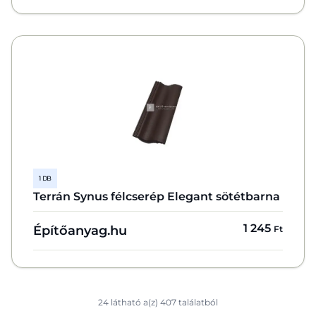
1 DB
Terrán Synus félcserép Elegant sötétbarna
1 245
Építőanyag.hu
Ft
24 látható a(z) 407 találatból