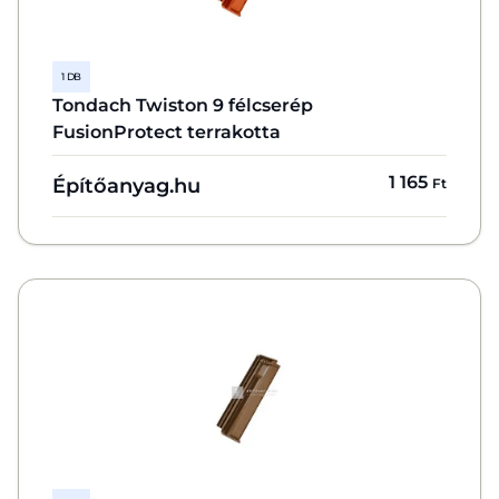
1 DB
Tondach Twiston 9 félcserép
FusionProtect terrakotta
1 165
Építőanyag.hu
Ft