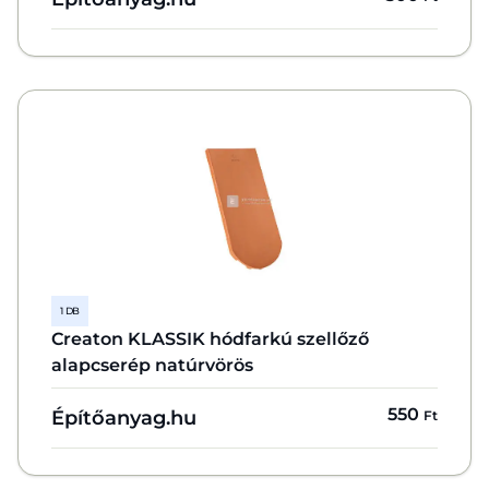
1 DB
Creaton KLASSIK hódfarkú szellőző
alapcserép natúrvörös
550
Építőanyag.hu
Ft