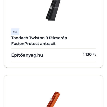
1 DB
Tondach Twiston 9 félcserép
FusionProtect antracit
1 130
Építőanyag.hu
Ft