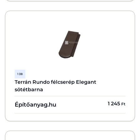
1 DB
Terrán Rundo félcserép Elegant
sötétbarna
1 245
Építőanyag.hu
Ft