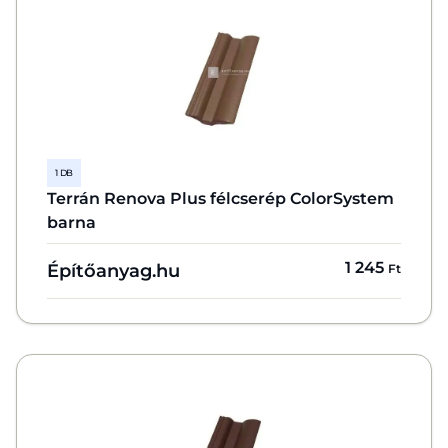
1 DB
Terrán Renova Plus félcserép ColorSystem
barna
1 245
Építőanyag.hu
Ft