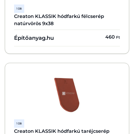
1 DB
Creaton KLASSIK hódfarkú félcserép
natúrvörös 9x38
460
Építőanyag.hu
Ft
1 DB
Creaton KLASSIK hódfarkú taréjcserép