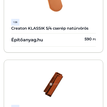
1 DB
Creaton KLASSIK 5/4 cserép natúrvörös
590
Építőanyag.hu
Ft