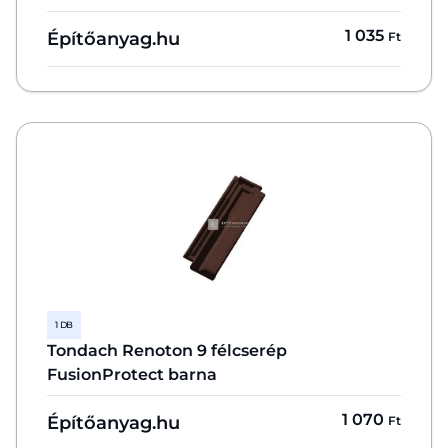
1 035
Építőanyag.hu
Ft
1 DB
Tondach Renoton 9 félcserép
FusionProtect barna
1 070
Építőanyag.hu
Ft