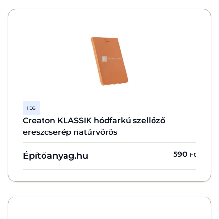
1 DB
Creaton KLASSIK hódfarkú szellőző
ereszcserép natúrvörös
590
Építőanyag.hu
Ft