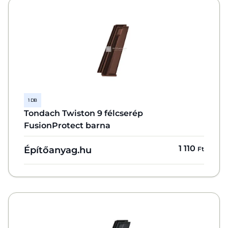
1 DB
Tondach Twiston 9 félcserép
FusionProtect barna
1 110
Építőanyag.hu
Ft