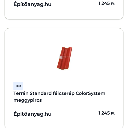
1 245
Építőanyag.hu
Ft
1 DB
Terrán Standard félcserép ColorSystem
meggypiros
1 245
Építőanyag.hu
Ft