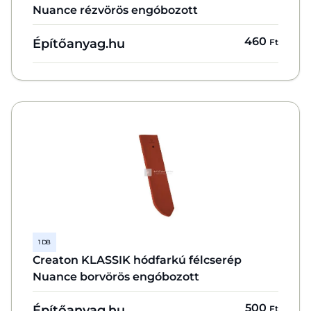
Nuance rézvörös engóbozott
460
Építőanyag.hu
Ft
1 DB
Creaton KLASSIK hódfarkú félcserép
Nuance borvörös engóbozott
500
Építőanyag.hu
Ft