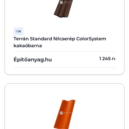
1 DB
Terrán Standard félcserép ColorSystem
kakaóbarna
1 245
Építőanyag.hu
Ft