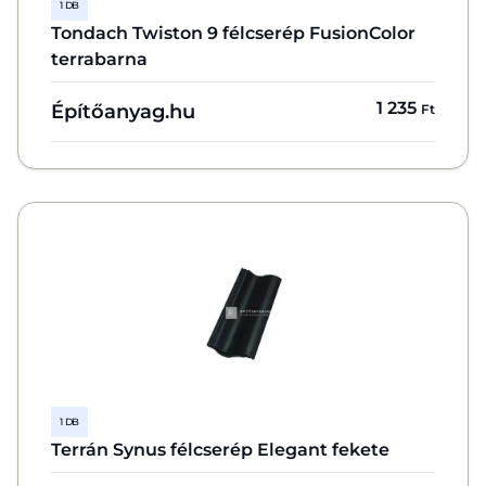
1 DB
Tondach Twiston 9 félcserép FusionColor
terrabarna
1 235
Építőanyag.hu
Ft
1 DB
Terrán Synus félcserép Elegant fekete