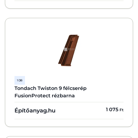
1 DB
Tondach Twiston 9 félcserép
FusionProtect rézbarna
1 075
Építőanyag.hu
Ft