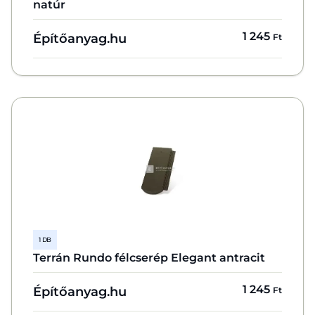
natúr
1 245
Építőanyag.hu
Ft
1 DB
Terrán Rundo félcserép Elegant antracit
1 245
Építőanyag.hu
Ft