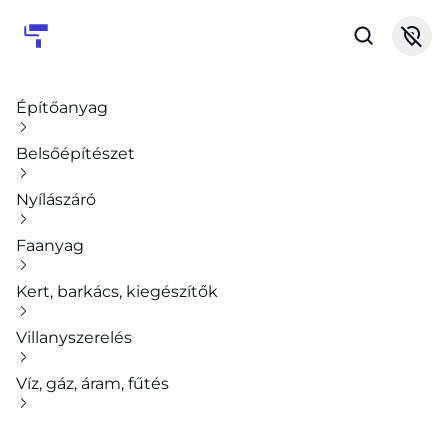
Építőanyag
Belsőépítészet
Nyílászáró
Faanyag
Kert, barkács, kiegészítők
Villanyszerelés
Víz, gáz, áram, fűtés