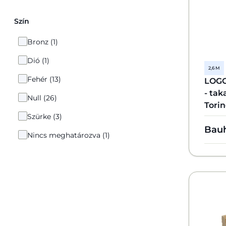
Szín
Bronz (1)
Dió (1)
2,6 M
Fehér (13)
LOGO
- ta
Null (26)
Torin
Szürke (3)
Bau
Nincs meghatározva (1)