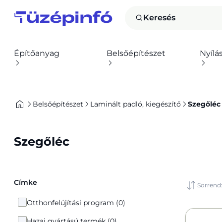
Keresés
Építőanyag
Belsőépítészet
Nyílá
Belsőépítészet
Laminált padló, kiegészítő
Szegőléc
Szegőléc
Címke
Sorrend
Otthonfelújítási program (0)
Hazai gyártású termék (0)