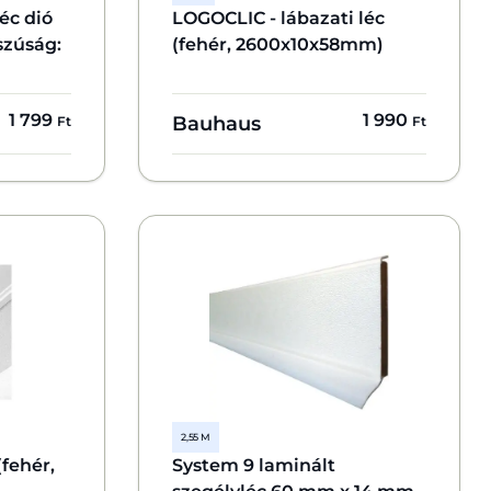
éc dió
LOGOCLIC - lábazati léc
szúság:
(fehér, 2600x10x58mm)
1 799
1 990
Bauhaus
Ft
Ft
2,55 M
fehér,
System 9 laminált