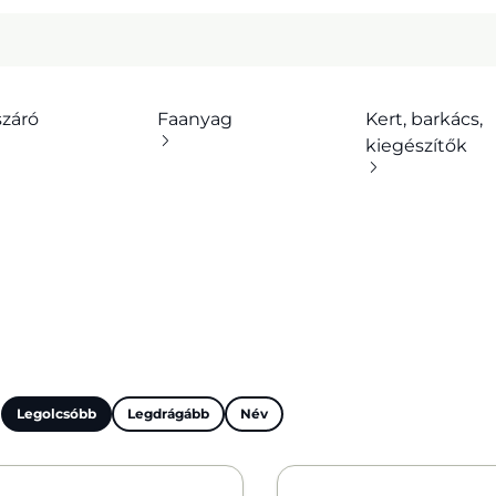
száró
Faanyag
Kert, barkács,
kiegészítők
:
Legolcsóbb
Legdrágább
Név