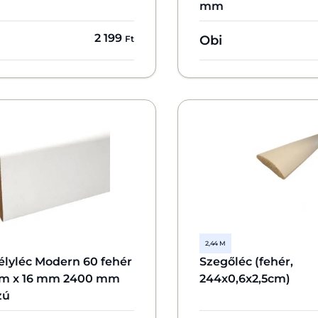
mm
2 199
Obi
Ft
2,44 M
élyléc Modern 60 fehér
Szegőléc (fehér,
m x 16 mm 2400 mm
244x0,6x2,5cm)
zú