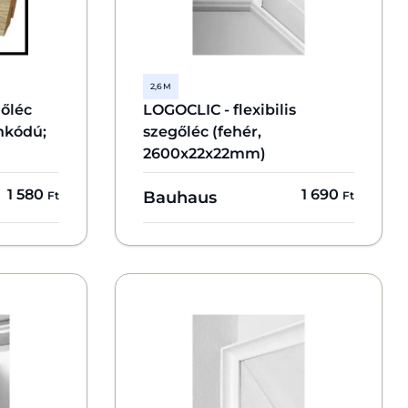
2,6 M
őléc
LOGOCLIC - flexibilis
nkódú;
szegőléc (fehér,
2600x22x22mm)
1 580
1 690
Bauhaus
Ft
Ft