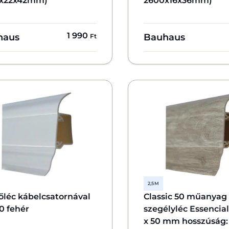
x22x42mm)
2600x16x36mm)
1 990
haus
Bauhaus
Ft
2,5 M
őléc kábelcsatornával
Classic 50 műanyag
0 fehér
szegélyléc Essencia
x 50 mm hosszúság: