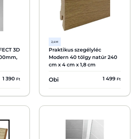
2,4 M
FECT 3D
Praktikus szegélyléc
2600mm,
Modern 40 tölgy natúr 240
cm x 4 cm x 1,8 cm
1 390
1 499
Obi
Ft
Ft