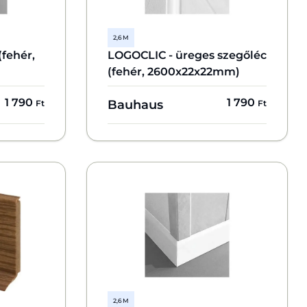
2,6 M
(fehér,
LOGOCLIC - üreges szegőléc
(fehér, 2600x22x22mm)
1 790
1 790
Bauhaus
Ft
Ft
2,6 M