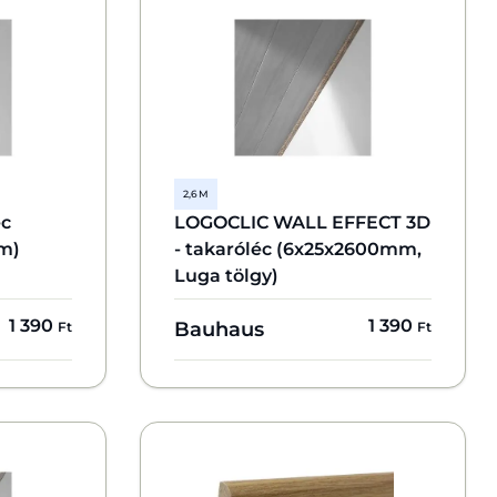
2,6 M
éc
LOGOCLIC WALL EFFECT 3D
m)
- takaróléc (6x25x2600mm,
Luga tölgy)
1 390
1 390
Bauhaus
Ft
Ft