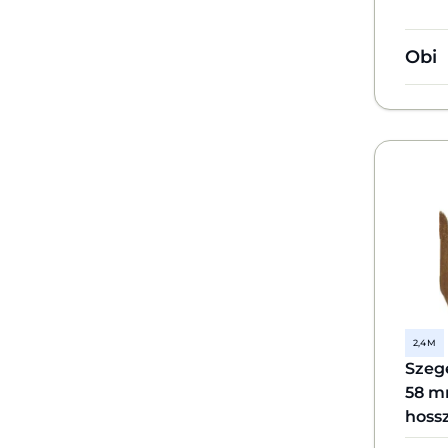
Obi
2,4 M
Szeg
58 m
hoss