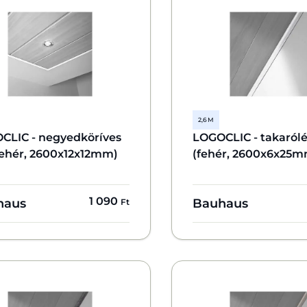
2,6 M
CLIC - negyedköríves
LOGOCLIC - takaról
fehér, 2600x12x12mm)
(fehér, 2600x6x25m
1 090
haus
Bauhaus
Ft