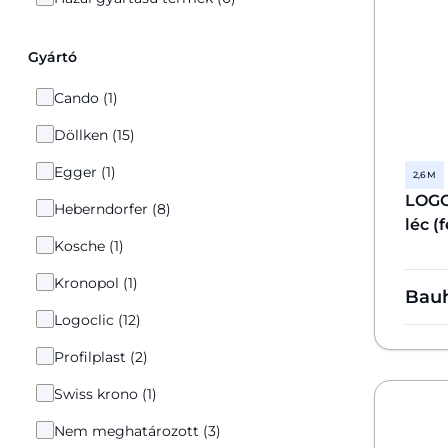
Gyártó
Cando (1)
Döllken (15)
Egger (1)
2,6 M
LOGO
Heberndorfer (8)
léc (
Kosche (1)
Kronopol (1)
Bau
Logoclic (12)
Profilplast (2)
Swiss krono (1)
Nem meghatározott (3)