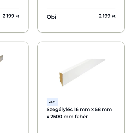
2 199
2 199
Obi
Ft
Ft
2,5 M
Szegélyléc 16 mm x 58 mm
x 2500 mm fehér