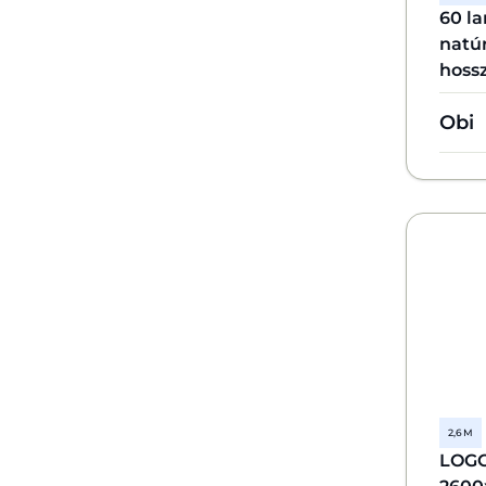
60 la
natú
hoss
Obi
2,6 M
LOGOC