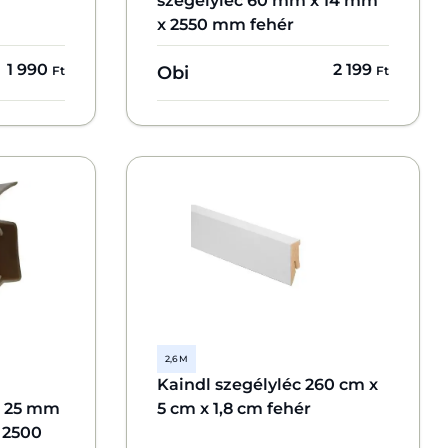
szegélyléc 60 mm x 14 mm
x 2550 mm fehér
1 990
2 199
Obi
Ft
Ft
2,6 M
Kaindl szegélyléc 260 cm x
l 25 mm
5 cm x 1,8 cm fehér
 2500