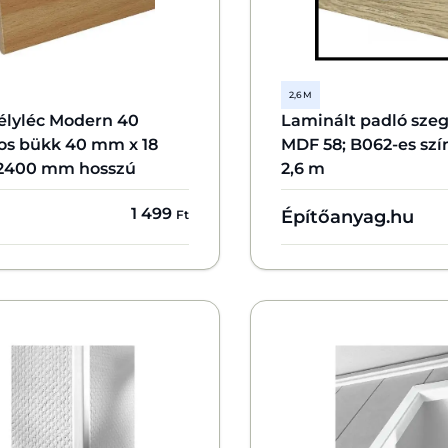
2,6 M
élyléc Modern 40
Laminált padló szeg
gos bükk 40 mm x 18
MDF 58; B062-es szí
400 mm hosszú
2,6 m
1 499
Építőanyag.hu
Ft