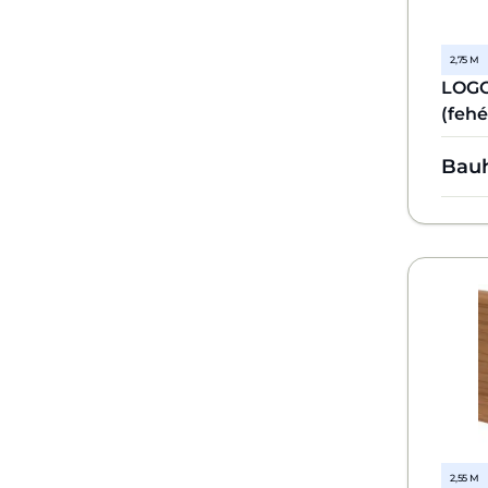
2,75 M
LOGO
(fehé
Bau
2,55 M