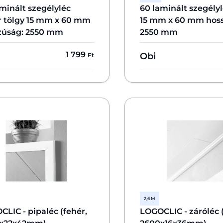
minált szegélyléc
60 laminált szegélyl
r tölgy 15 mm x 60 mm
15 mm x 60 mm hos
zúság: 2550 mm
2550 mm
1 799
Obi
Ft
2,6 M
LIC - pipaléc (fehér,
LOGOCLIC - záróléc (