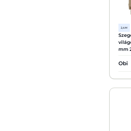
2,4 M
Szeg
vilá
mm 2
Obi