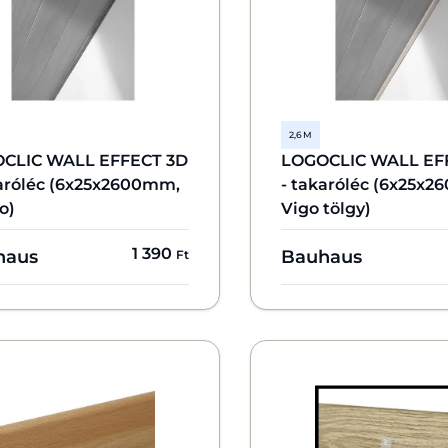
2,6 M
CLIC WALL EFFECT 3D
LOGOCLIC WALL EF
karóléc (6x25x2600mm,
- takaróléc (6x25x
o)
Vigo tölgy)
1 390
haus
Bauhaus
Ft