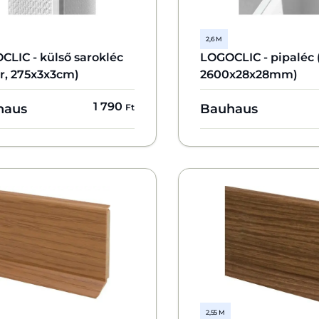
2,6 M
CLIC - külső sarokléc
LOGOCLIC - pipaléc 
r, 275x3x3cm)
2600x28x28mm)
1 790
haus
Bauhaus
Ft
2,55 M