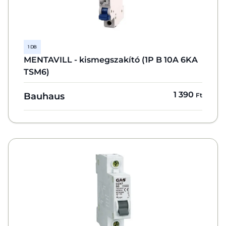
1 DB
MENTAVILL - kismegszakító (1P B 10A 6KA
TSM6)
1 390
Bauhaus
Ft