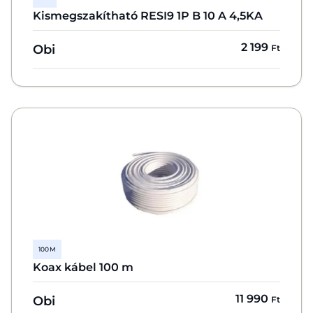
Kismegszakítható RESI9 1P B 10 A 4,5KA
2 199
Obi
Ft
100 M
Koax kábel 100 m
11 990
Obi
Ft