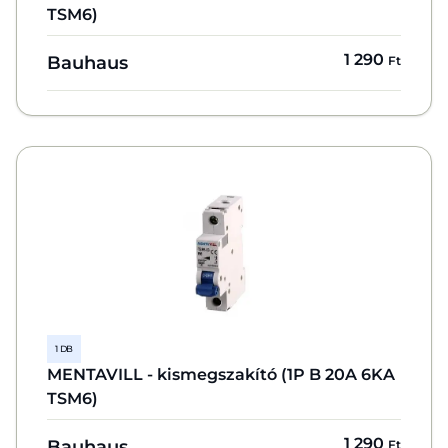
TSM6)
1 290
Bauhaus
Ft
1 DB
MENTAVILL - kismegszakító (1P B 20A 6KA
TSM6)
1 290
Bauhaus
Ft