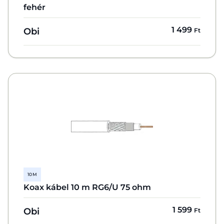
fehér
1 499
Obi
Ft
10 M
Koax kábel 10 m RG6/U 75 ohm
1 599
Obi
Ft