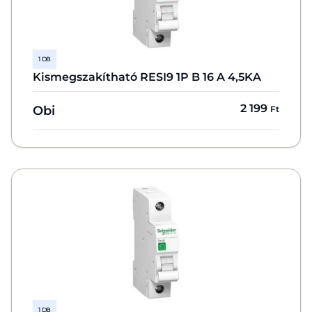
1 DB
Kismegszakítható RESI9 1P B 16 A 4,5KA
2 199
Obi
Ft
1 DB