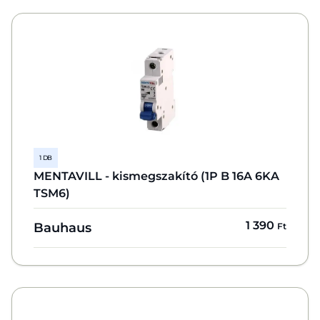
1 DB
MENTAVILL - kismegszakító (1P B 16A 6KA
TSM6)
1 390
Bauhaus
Ft