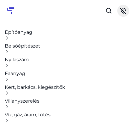
Építőanyag
Belsőépítészet
Nyílászáró
Faanyag
Kert, barkács, kiegészítők
Villanyszerelés
Víz, gáz, áram, fűtés