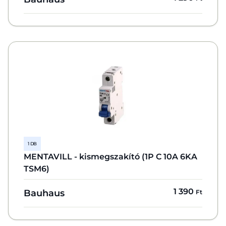
1 DB
MENTAVILL - kismegszakító (1P C 10A 6KA
TSM6)
1 390
Bauhaus
Ft