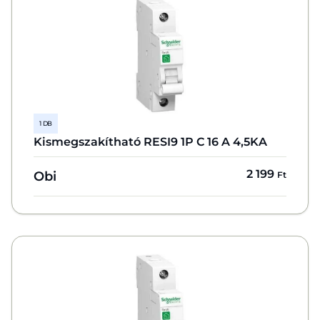
1 DB
Kismegszakítható RESI9 1P C 16 A 4,5KA
2 199
Obi
Ft