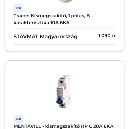
1 DB
Tracon Kismegszakító, 1 pólus, B
karakterisztika 10A 6KA
1 090
STAVMAT Magyarország
Ft
1 DB
MENTAVILL - kismegszakító (1P C 20A 6KA