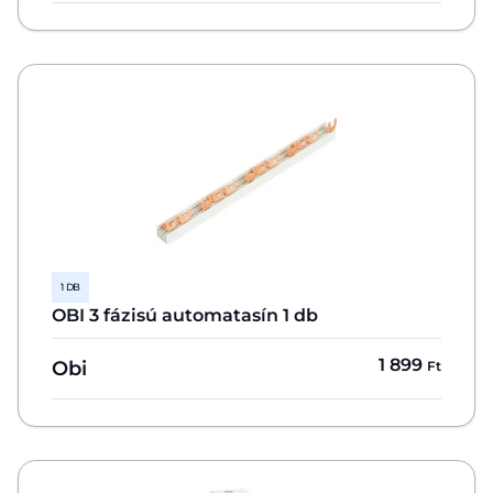
1 DB
OBI 3 fázisú automatasín 1 db
1 899
Obi
Ft