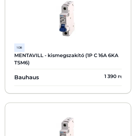
1 DB
MENTAVILL - kismegszakító (1P C 16A 6KA
TSM6)
1 390
Bauhaus
Ft