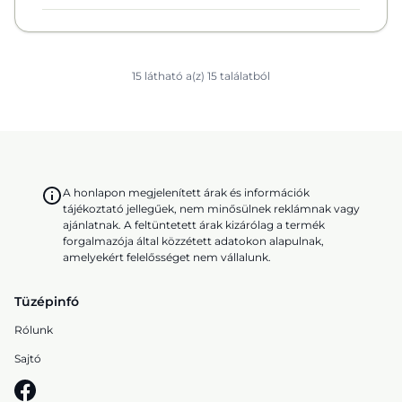
15 látható a(z) 15 találatból
A honlapon megjelenített árak és információk
tájékoztató jellegűek, nem minősülnek reklámnak vagy
ajánlatnak. A feltüntetett árak kizárólag a termék
forgalmazója által közzétett adatokon alapulnak,
amelyekért felelősséget nem vállalunk.
Tüzépinfó
Rólunk
Sajtó