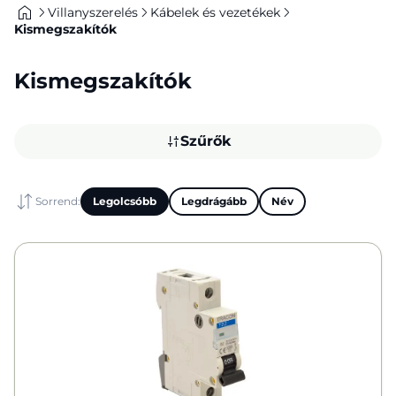
Villanyszerelés
Kábelek és vezetékek
Kismegszakítók
Kismegszakítók
Szűrők
Sorrend:
Legolcsóbb
Legdrágább
Név