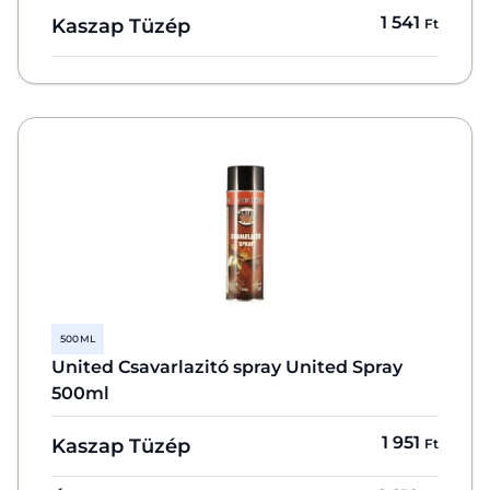
1 541
Kaszap Tüzép
Ft
500 ML
United Csavarlazitó spray United Spray
500ml
1 951
Kaszap Tüzép
Ft