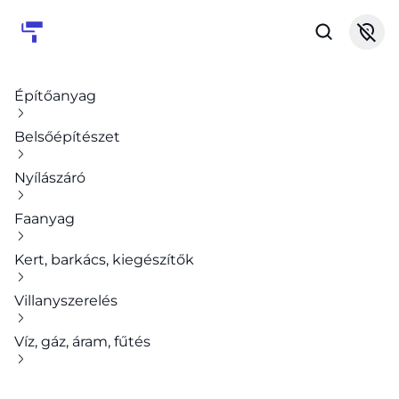
Építőanyag
Belsőépítészet
Nyílászáró
Faanyag
Kert, barkács, kiegészítők
Villanyszerelés
Víz, gáz, áram, fűtés