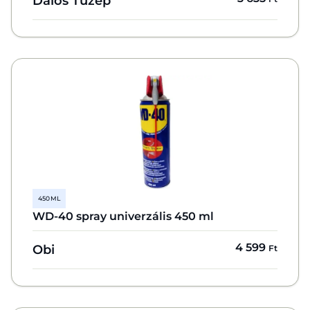
Dalos Tüzép
450 ML
WD-40 spray univerzális 450 ml
4 599
Obi
Ft