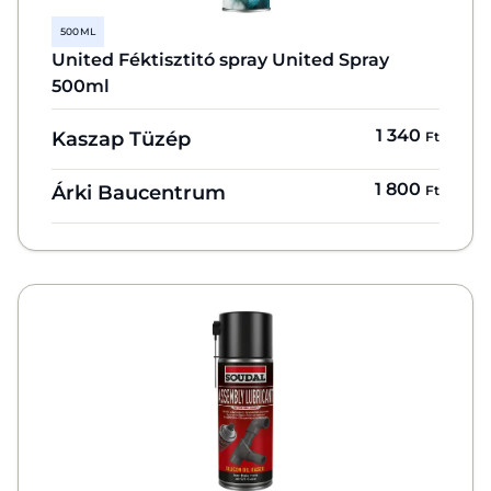
500 ML
United Féktisztitó spray United Spray
500ml
1 340
Kaszap Tüzép
Ft
1 800
Árki Baucentrum
Ft