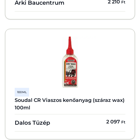
2 210
Árki Baucentrum
Ft
100 ML
Soudal CR Viaszos kenőanyag (száraz wax)
100ml
2 097
Dalos Tüzép
Ft