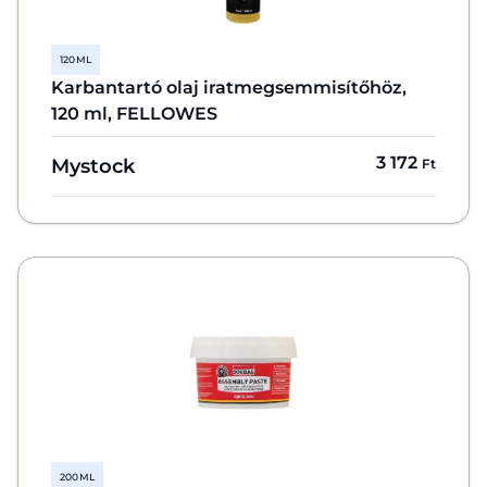
120 ML
Karbantartó olaj iratmegsemmisítőhöz,
120 ml, FELLOWES
3 172
Mystock
Ft
200 ML