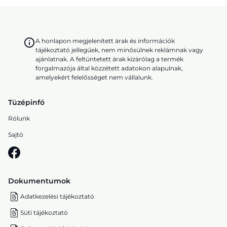
A honlapon megjelenített árak és információk
tájékoztató jellegűek, nem minősülnek reklámnak vagy
ajánlatnak. A feltüntetett árak kizárólag a termék
forgalmazója által közzétett adatokon alapulnak,
amelyekért felelősséget nem vállalunk.
Tüzépinfó
Rólunk
Sajtó
Dokumentumok
Adatkezelési tájékoztató
Süti tájékoztató