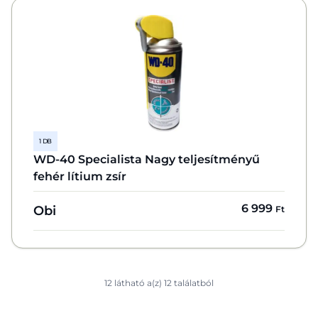
1 DB
WD-40 Specialista Nagy teljesítményű
fehér lítium zsír
6 999
Obi
Ft
12 látható a(z) 12 találatból