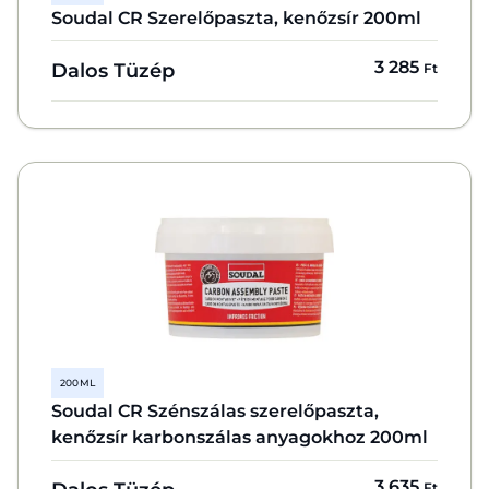
Soudal CR Szerelőpaszta, kenőzsír 200ml
3 285
Dalos Tüzép
Ft
200 ML
Soudal CR Szénszálas szerelőpaszta,
kenőzsír karbonszálas anyagokhoz 200ml
3 635
Ft