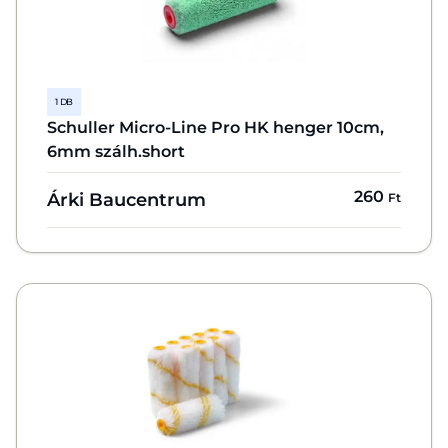
1 DB
Schuller Micro-Line Pro HK henger 10cm,
6mm szálh.short
260
Árki Baucentrum
Ft