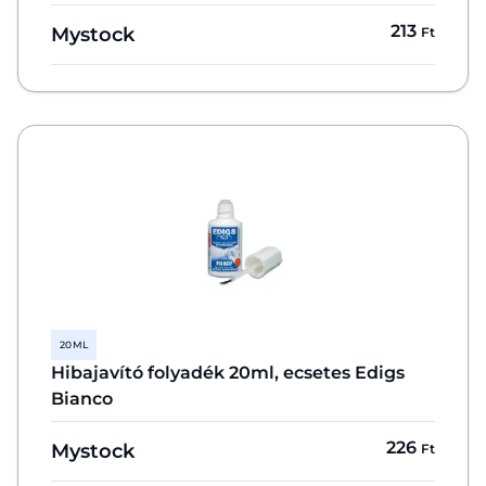
213
Mystock
Ft
20 ML
Hibajavító folyadék 20ml, ecsetes Edigs
Bianco
226
Mystock
Ft