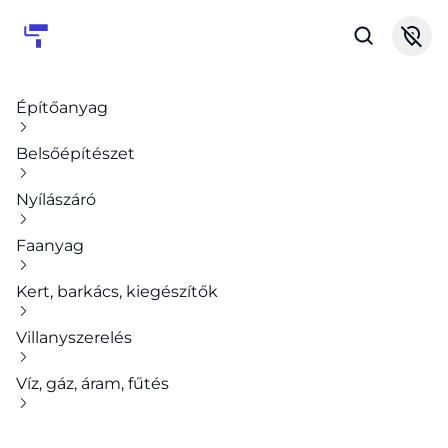
Építőanyag
Belsőépítészet
Nyílászáró
Faanyag
Kert, barkács, kiegészítők
Villanyszerelés
Víz, gáz, áram, fűtés