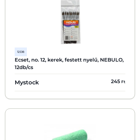
12 DB
Ecset, no. 12, kerek, festett nyelű, NEBULO,
12db/cs
245
Mystock
Ft