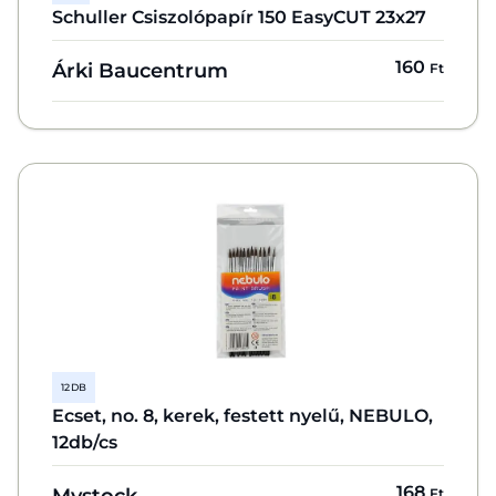
Schuller Csiszolópapír 150 EasyCUT 23x27
160
Árki Baucentrum
Ft
12 DB
Ecset, no. 8, kerek, festett nyelű, NEBULO,
12db/cs
168
Mystock
Ft