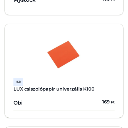
1 DB
LUX csiszolópapír univerzális K100
169
Obi
Ft