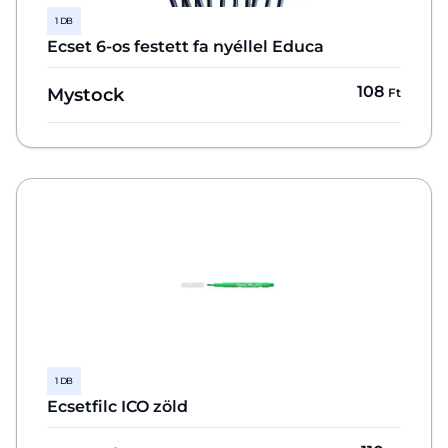
1 DB
Ecset 6-os festett fa nyéllel Educa
108
Mystock
Ft
1 DB
Ecsetfilc ICO zöld