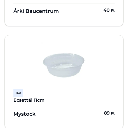
40
Árki Baucentrum
Ft
1 DB
Ecsettál 11cm
89
Mystock
Ft