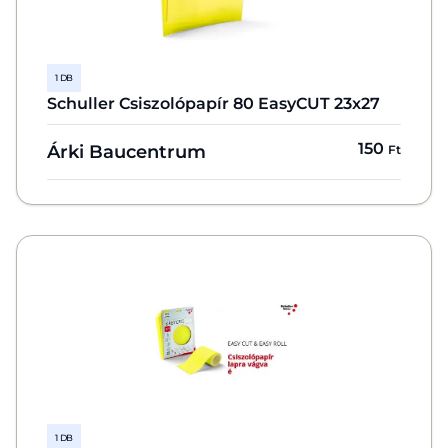
1 DB
Schuller Csiszolópapír 80 EasyCUT 23x27
150
Árki Baucentrum
Ft
1 DB