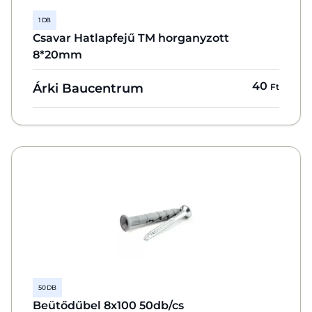
1 DB
Csavar Hatlapfejű TM horganyzott
8*20mm
40
Árki Baucentrum
Ft
50 DB
Beütődűbel 8x100 50db/cs