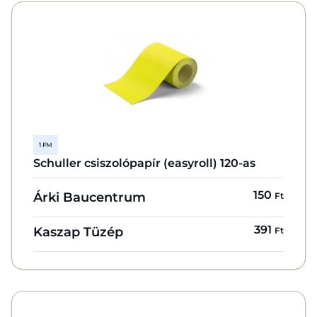
1 FM
Schuller csiszolópapír (easyroll) 120-as
150
Árki Baucentrum
Ft
391
Kaszap Tüzép
Ft