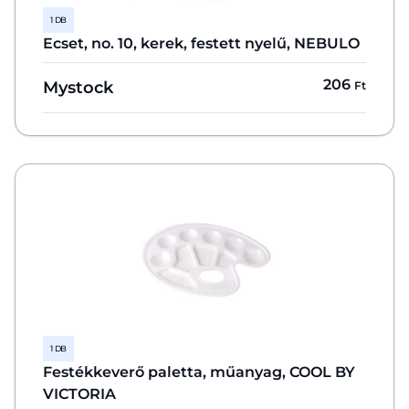
1 DB
Ecset, no. 10, kerek, festett nyelű, NEBULO
206
Mystock
Ft
1 DB
Festékkeverő paletta, műanyag, COOL BY
VICTORIA