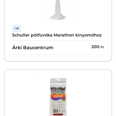
1 DB
Schuller pótfúvóka Marathon kinyomóhoz
200
Árki Baucentrum
Ft