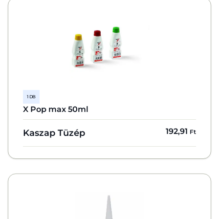
1 DB
X Pop max 50ml
192,91
Kaszap Tüzép
Ft