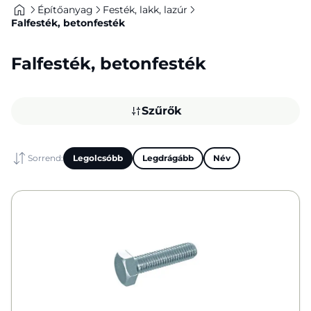
Építőanyag
Festék, lakk, lazúr
Falfesték, betonfesték
Falfesték, betonfesték
Szűrők
Sorrend:
Legolcsóbb
Legdrágább
Név