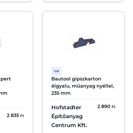
1 DB
xpert
Bautool gipszkarton
élgyalu, műanyag nyéllel,
 mm
235 mm
2 890
Hofstadter
Ft
2 835
Építőanyag
Ft
Centrum Kft.