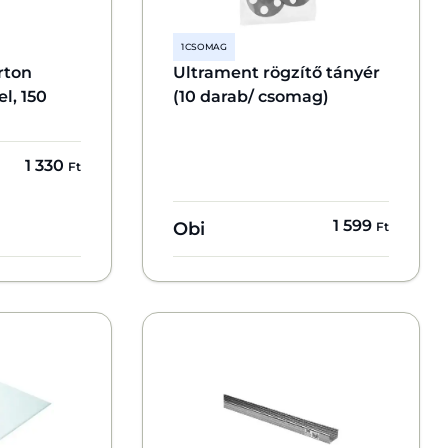
1 CSOMAG
rton
Ultrament rögzítő tányér
el, 150
(10 darab/ csomag)
1 330
Ft
1 599
Obi
Ft