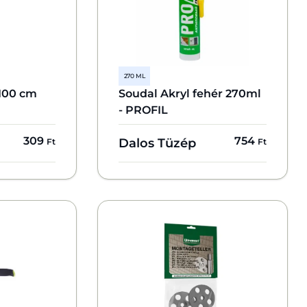
270 ML
100 cm
Soudal Akryl fehér 270ml
- PROFIL
309
754
Dalos Tüzép
Ft
Ft