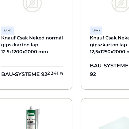
2,4 M2
2,5 M2
Knauf Csak Neked normál
Knauf Csak Nek
gipszkarton lap
gipszkarton lap
12,5x1200x2000 mm
12,5x1250x2000
BAU-SYSTEME
2 341
BAU-SYSTEME 92
92
Ft