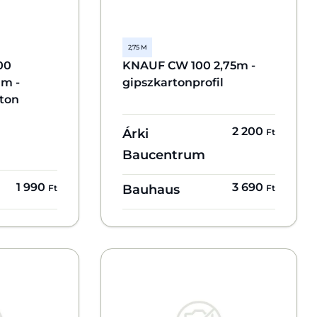
2,75 M
00
KNAUF CW 100 2,75m -
mm -
gipszkartonprofil
rton
2 200
Árki
Ft
Baucentrum
1 990
3 690
Bauhaus
Ft
Ft