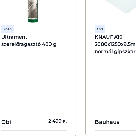
400 G
1 DB
Ultrament
KNAUF A10
szerelőragasztó 400 g
2000x1250x9,5m
normál gipszka
2 499
Obi
Bauhaus
Ft