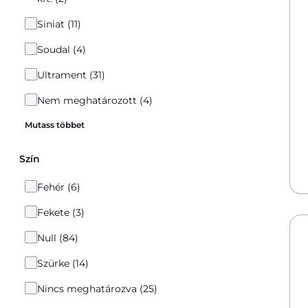
Siniat (11)
Soudal (4)
Ultrament (31)
Nem meghatározott (4)
Mutass többet
Szín
Fehér (6)
Fekete (3)
Null (84)
Szürke (14)
Nincs meghatározva (25)