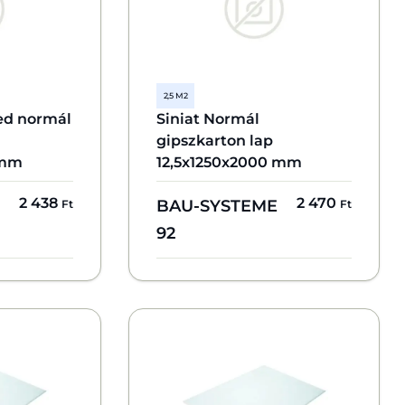
2,5 M2
ed normál
Siniat Normál
gipszkarton lap
 mm
12,5x1250x2000 mm
2 438
2 470
BAU-SYSTEME
Ft
Ft
92