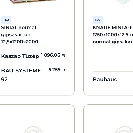
1 DB
1 DB
SINIAT normál
KNAUF MINI A-1
gipszkarton
1250x1000x12,5
12,5x1200x2000
normál gipszka
1 896,06
Kaszap Tüzép
Ft
5 255
BAU-SYSTEME
Ft
92
Bauhaus