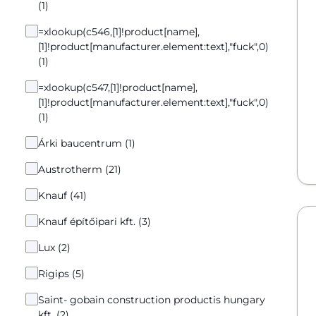
(1)
=xlookup(c546,[1]!product[name],
[1]!product[manufacturer.element:text],"fuck",0)
(1)
=xlookup(c547,[1]!product[name],
[1]!product[manufacturer.element:text],"fuck",0)
(1)
Árki baucentrum (1)
Austrotherm (21)
Knauf (41)
Knauf építőipari kft. (3)
Lux (2)
Rigips (5)
Saint- gobain construction productis hungary
kft. (2)