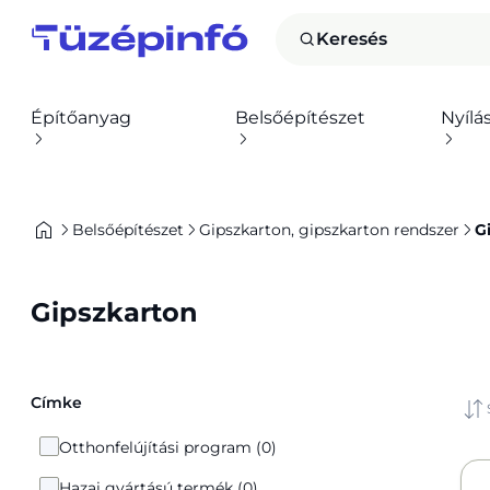
Keresés
Építőanyag
Belsőépítészet
Nyílá
Belsőépítészet
Gipszkarton, gipszkarton rendszer
G
Gipszkarton
Címke
Otthonfelújítási program (0)
Hazai gyártású termék (0)