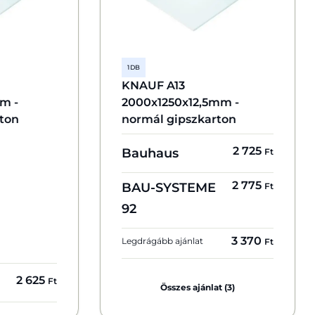
1 DB
KNAUF A13
m -
2000x1250x12,5mm -
rton
normál gipszkarton
2 725
Bauhaus
Ft
2 775
BAU-SYSTEME
Ft
92
3 370
Legdrágább ajánlat
Ft
2 625
Ft
Összes ajánlat (3)