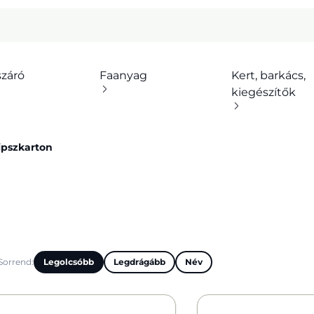
száró
Faanyag
Kert, barkács,
kiegészítők
ipszkarton
Sorrend:
Legolcsóbb
Legdrágább
Név