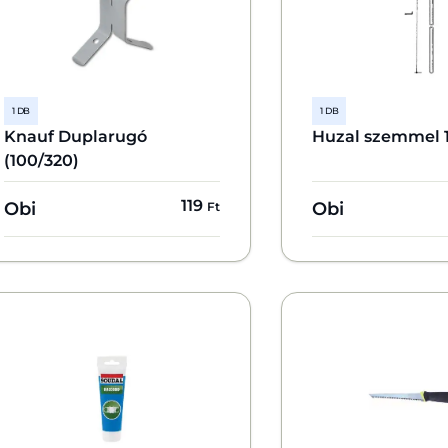
1 DB
1 DB
Knauf Duplarugó
Huzal szemmel 
(100/320)
119
Obi
Obi
Ft