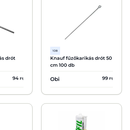
1 DB
ás drót
Knauf fűzőkarikás drót 50
cm 100 db
94
99
Obi
Ft
Ft