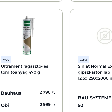
470 G
2,5 M2
Ultrament ragasztó- és
Siniat Normál E
tömítőanyag 470 g
gipszkarton lap
12,5x1250x2000
2 790
Bauhaus
Ft
BAU-SYSTEME
2 999
Obi
92
Ft