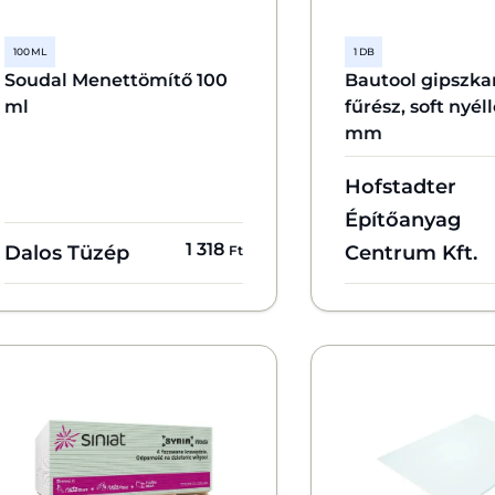
100 ML
1 DB
Soudal Menettömítő 100
Bautool gipszka
ml
fűrész, soft nyéll
mm
Hofstadter
Építőanyag
1 318
Dalos Tüzép
Centrum Kft.
Ft