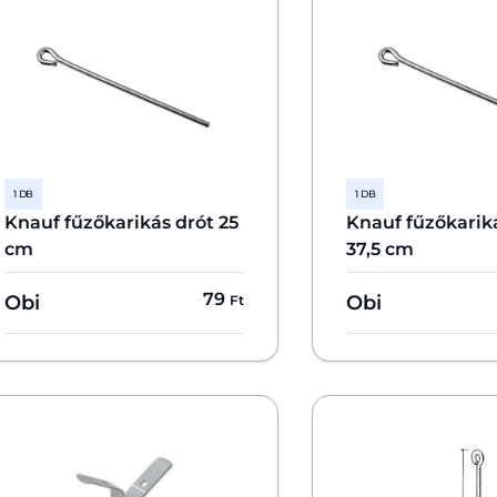
1 DB
1 DB
Knauf fűzőkarikás drót 25
Knauf fűzőkarik
cm
37,5 cm
79
Obi
Obi
Ft