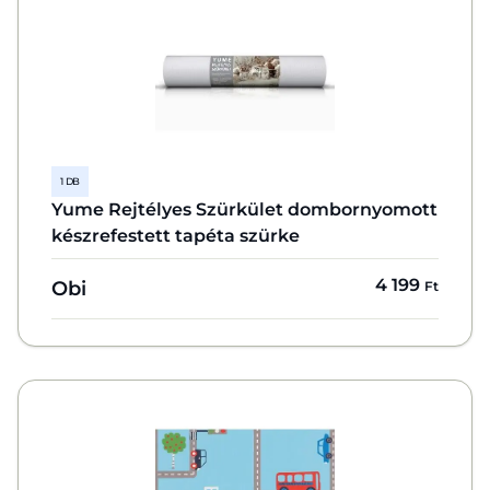
1 DB
Yume Rejtélyes Szürkület dombornyomott
készrefestett tapéta szürke
4 199
Obi
Ft