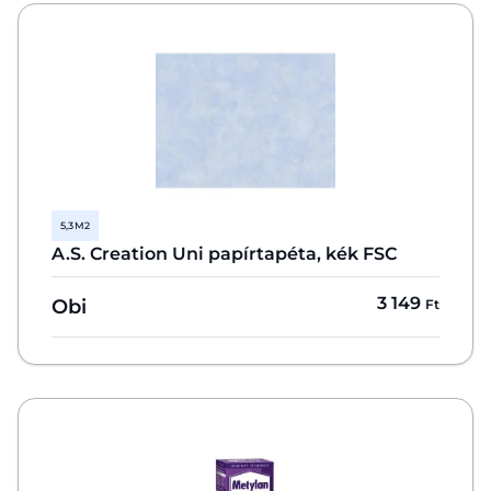
5,3 M2
A.S. Creation Uni papírtapéta, kék FSC
3 149
Obi
Ft