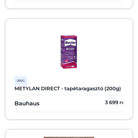
200 G
METYLAN DIRECT - tapétaragasztó (200g)
3 699
Bauhaus
Ft