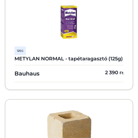
125 G
METYLAN NORMAL - tapétaragasztó (125g)
2 390
Bauhaus
Ft