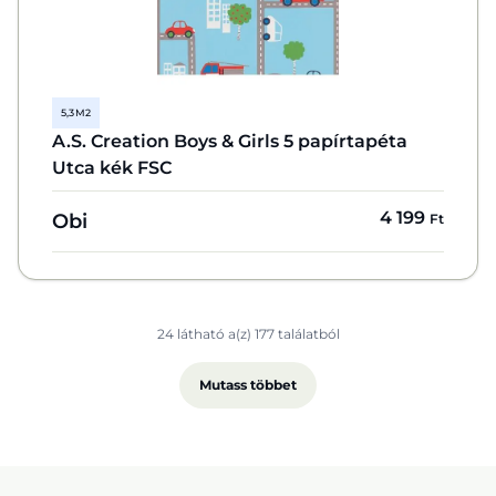
5,3 M2
A.S. Creation Boys & Girls 5 papírtapéta
Utca kék FSC
4 199
Obi
Ft
24 látható a(z) 177 találatból
Mutass többet