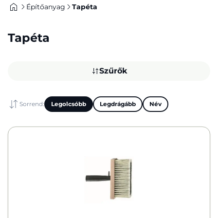
Építőanyag
Tapéta
Tapéta
Szűrők
Sorrend:
Legolcsóbb
Legdrágább
Név