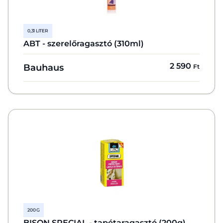
0,31 LITER
ABT - szerelőragasztó (310ml)
2 590
Bauhaus
Ft
200 G
BISON SPECIAL - tapétaragasztó (200g)