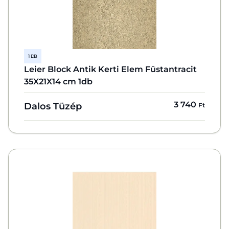
1 DB
Leier Block Antik Kerti Elem Füstantracit
35X21X14 cm 1db
3 740
Dalos Tüzép
Ft