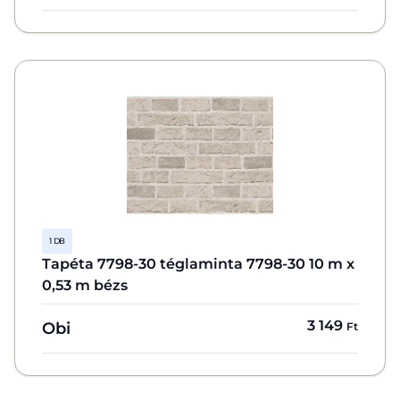
1 DB
Tapéta 7798-30 téglaminta 7798-30 10 m x
0,53 m bézs
3 149
Obi
Ft