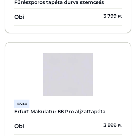
Fűrészporos tapéta durva szemcsés
3 799
Obi
Ft
17,72 M2
Erfurt Makulatur 88 Pro aljzattapéta
3 899
Obi
Ft