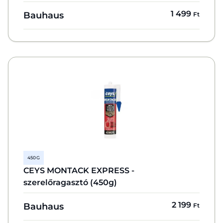
1 499
Bauhaus
Ft
450 G
CEYS MONTACK EXPRESS -
szerelőragasztó (450g)
2 199
Bauhaus
Ft