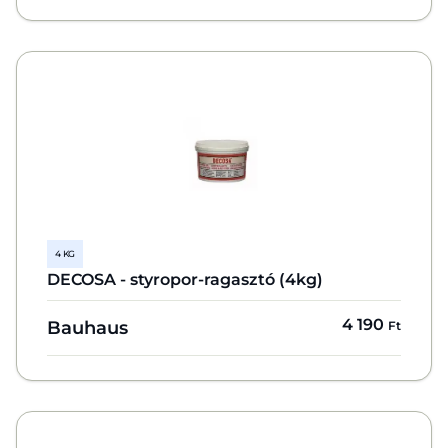
4 KG
DECOSA - styropor-ragasztó (4kg)
4 190
Bauhaus
Ft