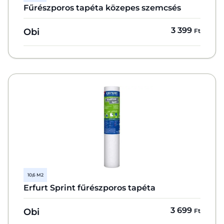
Fűrészporos tapéta közepes szemcsés
3 399
Obi
Ft
10,6 M2
Erfurt Sprint fűrészporos tapéta
3 699
Obi
Ft