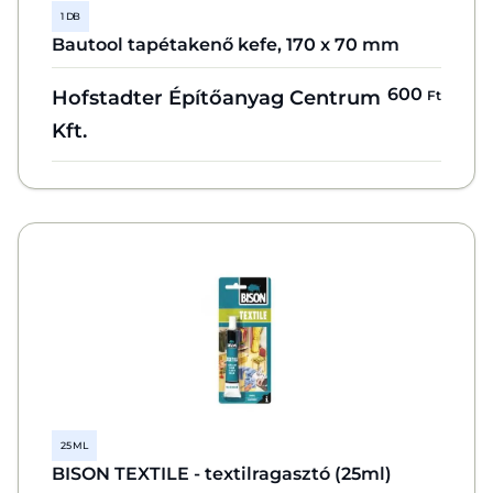
1 DB
Bautool tapétakenő kefe, 170 x 70 mm
600
Hofstadter Építőanyag Centrum
Ft
Kft.
25 ML
BISON TEXTILE - textilragasztó (25ml)