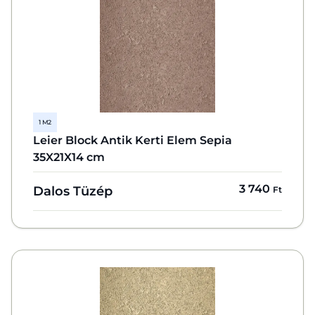
1 M2
Leier Block Antik Kerti Elem Sepia
35X21X14 cm
3 740
Dalos Tüzép
Ft