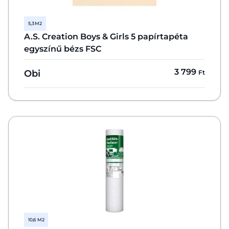
5,3 M2
A.S. Creation Boys & Girls 5 papírtapéta
egyszínű bézs FSC
3 799
Obi
Ft
10,6 M2