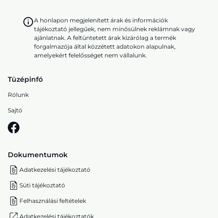
A honlapon megjelenített árak és információk
tájékoztató jellegűek, nem minősülnek reklámnak vagy
ajánlatnak. A feltüntetett árak kizárólag a termék
forgalmazója által közzétett adatokon alapulnak,
amelyekért felelősséget nem vállalunk.
Tüzépinfó
Rólunk
Sajtó
Dokumentumok
Adatkezelési tájékoztató
Süti tájékoztató
Felhasználási feltételek
Adatkezelési tájékoztatók