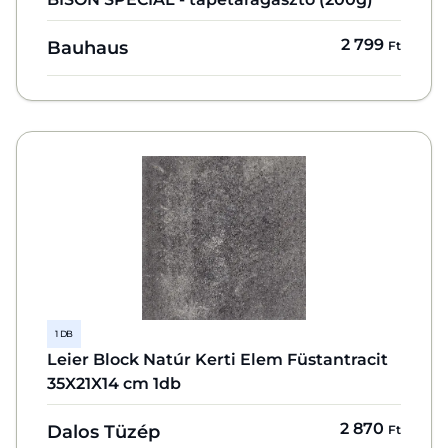
2 799
Bauhaus
Ft
1 DB
Leier Block Natúr Kerti Elem Füstantracit
35X21X14 cm 1db
2 870
Dalos Tüzép
Ft