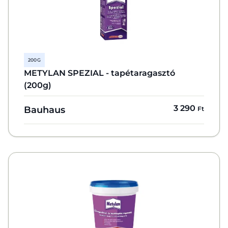
200 G
METYLAN SPEZIAL - tapétaragasztó
(200g)
3 290
Bauhaus
Ft