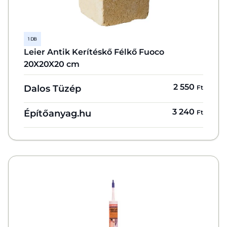
1 DB
Leier Antik Kerítéskő Félkő Fuoco
20X20X20 cm
2 550
Dalos Tüzép
Ft
3 240
Építőanyag.hu
Ft