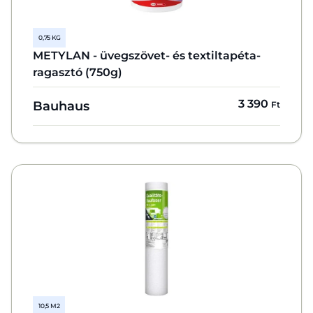
0,75 KG
METYLAN - üvegszövet- és textiltapéta-
ragasztó (750g)
3 390
Bauhaus
Ft
10,5 M2