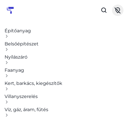
Építőanyag
Belsőépítészet
Nyílászáró
Faanyag
Kert, barkács, kiegészítők
Villanyszerelés
Víz, gáz, áram, fűtés