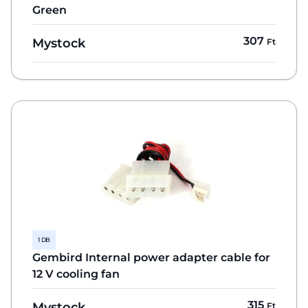
Green
307
Mystock
Ft
1 DB
Gembird Internal power adapter cable for
12 V cooling fan
315
Mystock
Ft