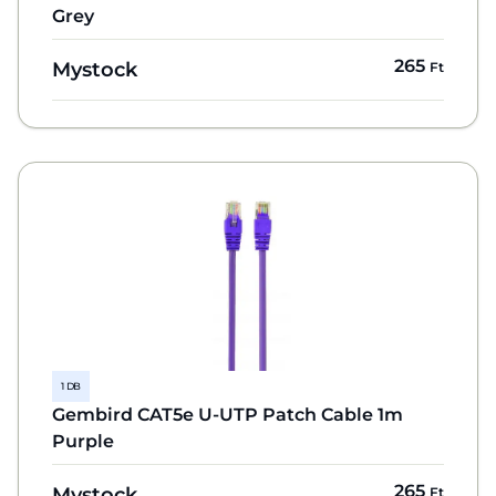
Grey
265
Mystock
Ft
1 DB
Gembird CAT5e U-UTP Patch Cable 1m
Purple
265
Mystock
Ft