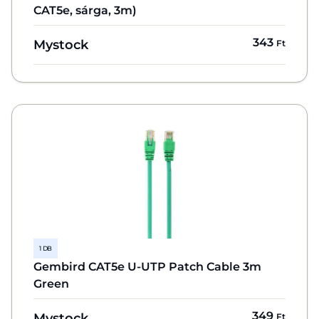
CAT5e, sárga, 3m)
343
Mystock
Ft
1 DB
Gembird CAT5e U-UTP Patch Cable 3m
Green
349
Mystock
Ft