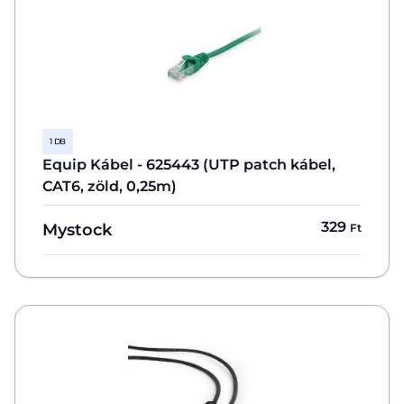
1 DB
Equip Kábel - 625443 (UTP patch kábel,
CAT6, zöld, 0,25m)
329
Mystock
Ft