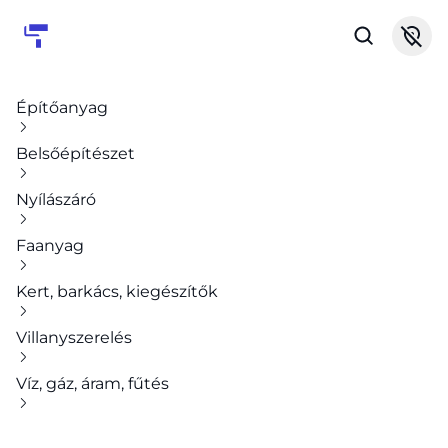
Építőanyag
Belsőépítészet
Nyílászáró
Faanyag
Kert, barkács, kiegészítők
Villanyszerelés
Víz, gáz, áram, fűtés