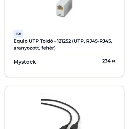
1 DB
Equip UTP Toldó - 121252 (UTP, RJ45-RJ45,
aranyozott, fehér)
234
Mystock
Ft