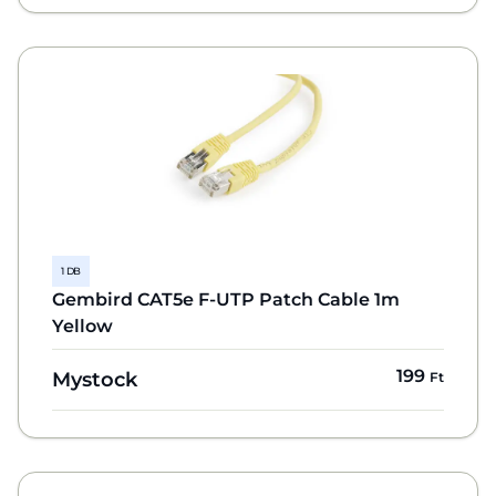
1 DB
Gembird CAT5e F-UTP Patch Cable 1m
Yellow
199
Mystock
Ft