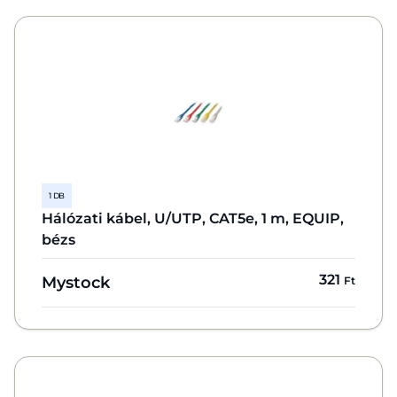
1 DB
Hálózati kábel, U/UTP, CAT5e, 1 m, EQUIP,
bézs
321
Mystock
Ft