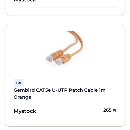
1 DB
Gembird CAT5e U-UTP Patch Cable 1m
Orange
265
Mystock
Ft