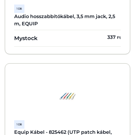
1 DB
Audio hosszabbítókábel, 3,5 mm jack, 2,5
m, EQUIP
337
Mystock
Ft
1 DB
Equip Kábel - 825462 (UTP patch kábel,