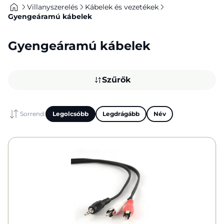
Villanyszerelés
Kábelek és vezetékek
Gyengeáramú kábelek
Gyengeáramú kábelek
Szűrők
Sorrend:
Legolcsóbb
Legdrágább
Név