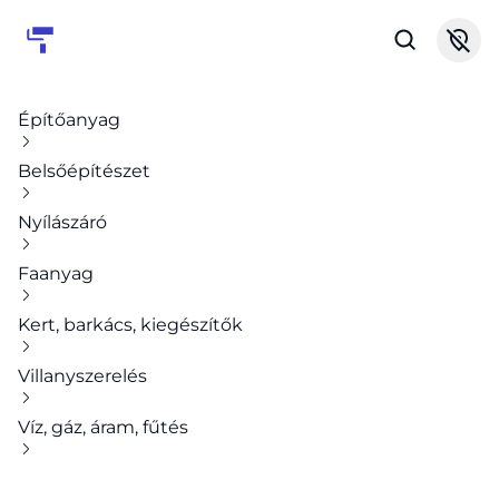
Építőanyag
Belsőépítészet
Nyílászáró
Faanyag
Kert, barkács, kiegészítők
Villanyszerelés
Víz, gáz, áram, fűtés