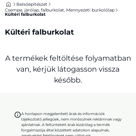
Belsőépítészet
Csempe, járólap, falburkolat, Mennyezeti burkolólap
Kültéri falburkolat
Kültéri falburkolat
A termékek feltöltése folyamatban
van, kérjük látogasson vissza
később.
A honlapon megjelenített árak és információk
tájékoztató jellegűek, nem minősülnek reklámnak vagy
ajánlatnak. A feltüntetett árak kizárólag a termék
forgalmazója által közzétett adatokon alapulnak,
amelyekért felelősséget nem vállalunk.