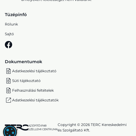
Tüzépinfó
Rólunk
Sajtó
Dokumentumok
Adatkezelési tájékoztató
Süti tájékoztató
Felhasználási feltételek
Adatkezelési tájékoztatók
Copyright © 2026 TERC Kereskedelmi
AZ ÉPÍTŐIPAR
SZELLEMI CENTRUMA
és Szolgáltató Kft.
SÜTI (COOKIE) BEÁLLÍTÁSOK