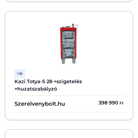
1 DB
Kazi Totya-S 28 +szigetelés
+huzatszabályzó
398 990
Szerelvenybolt.hu
Ft