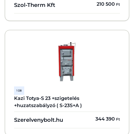
210 500
Szol-Therm Kft
Ft
1 DB
Kazi Totya-S 23 +szigetelés
+huzatszabályzó ( S-23S+A )
344 390
Szerelvenybolt.hu
Ft