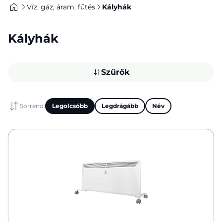
Víz, gáz, áram, fűtés
Kályhák
Kályhák
Szűrők
Sorrend:
Legolcsóbb
Legdrágább
Név