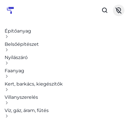
Építőanyag
Belsőépítészet
Nyílászáró
Faanyag
Kert, barkács, kiegészítők
Villanyszerelés
Víz, gáz, áram, fűtés