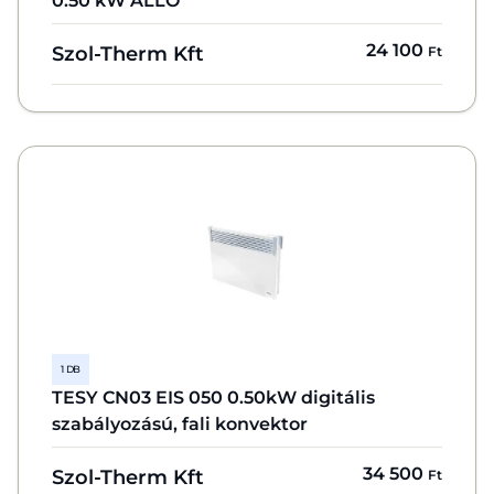
0.50 kW ÁLLÓ
24 100
Szol-Therm Kft
Ft
1 DB
TESY CN03 EIS 050 0.50kW digitális
szabályozású, fali konvektor
34 500
Szol-Therm Kft
Ft