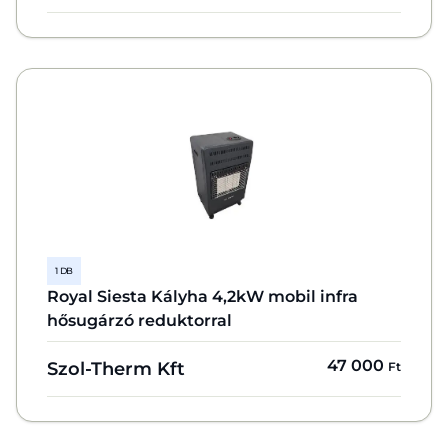
1 DB
Royal Siesta Kályha 4,2kW mobil infra
hősugárzó reduktorral
47 000
Szol-Therm Kft
Ft