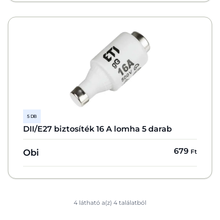
5 DB
DII/E27 biztosíték 16 A lomha 5 darab
679
Obi
Ft
4 látható a(z) 4 találatból