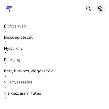
Építőanyag
Belsőépítészet
Nyílászáró
Faanyag
Kert, barkács, kiegészítők
Villanyszerelés
Víz, gáz, áram, fűtés