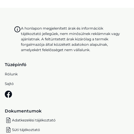
A honlapon megjelenített árak és információk
tájékoztató jellegűek, nem minősülnek reklámnak vagy
ajánlatnak. A feltüntetett árak kizárólag a termék
forgalmazója által közzétett adatokon alapulnak,
amelyekért felelősséget nem vállalunk.
Tüzépinfó
Rólunk
Sajtó
Dokumentumok
Adatkezelési tájékoztató
Süti tájékoztató