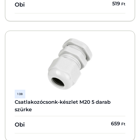
519
Obi
Ft
1 DB
Csatlakozócsonk-készlet M20 5 darab
szürke
659
Obi
Ft