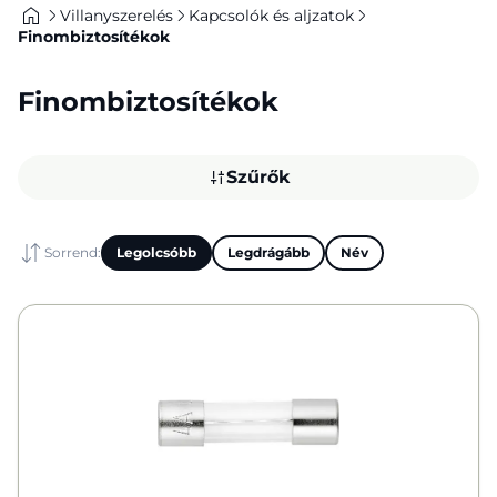
Villanyszerelés
Kapcsolók és aljzatok
Finombiztosítékok
Finombiztosítékok
Szűrők
Sorrend:
Legolcsóbb
Legdrágább
Név