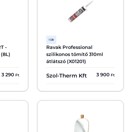
1 DB
T -
Ravak Professional
 (8L)
szilikonos tömítő 310ml
átlátszó (X01201)
3 290
3 900
Szol-Therm Kft
Ft
Ft