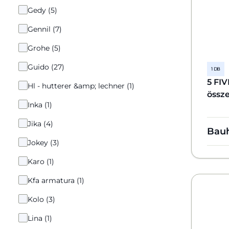
Gedy (5)
Gennil (7)
Grohe (5)
Guido (27)
1 DB
5 FI
Hl - hutterer &amp; lechner (1)
össze
Inka (1)
Jika (4)
Bau
Jokey (3)
Karo (1)
Kfa armatura (1)
Kolo (3)
Lina (1)