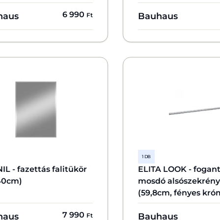
6 990
haus
Bauhaus
Ft
1 DB
L - fazettás falitükör
ELITA LOOK - fogan
40cm)
mosdó alsószekrén
(59,8cm, fényes kró
7 990
haus
Bauhaus
Ft