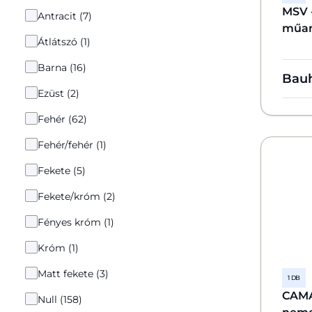
MSV 
Antracit (7)
műan
Átlátszó (1)
Barna (16)
Bau
Ezüst (2)
Fehér (62)
Fehér/fehér (1)
Fekete (5)
Fekete/króm (2)
Fényes króm (1)
Króm (1)
Matt fekete (3)
1 DB
CAM
Null (158)