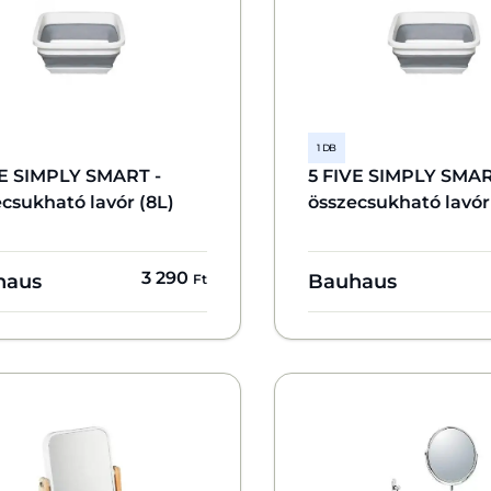
1 DB
VE SIMPLY SMART -
5 FIVE SIMPLY SMAR
csukható lavór (8L)
összecsukható lavór
3 290
haus
Bauhaus
Ft