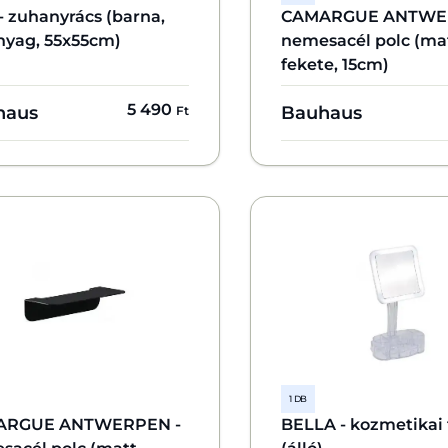
- zuhanyrács (barna,
CAMARGUE ANTWE
yag, 55x55cm)
nemesacél polc (ma
fekete, 15cm)
5 490
haus
Bauhaus
Ft
1 DB
ARGUE ANTWERPEN -
BELLA - kozmetikai