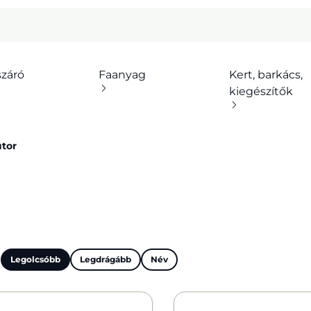
száró
Faanyag
Kert, barkács,
kiegészítők
útor
:
Legolcsóbb
Legdrágább
Név