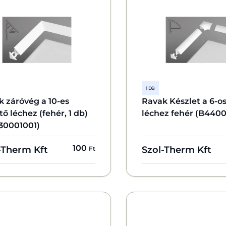
1 DB
 záróvég a 10-es
Ravak Készlet a 6-os
tő léchez (fehér, 1 db)
léchez fehér (B440
30001001)
100
-Therm Kft
Szol-Therm Kft
Ft