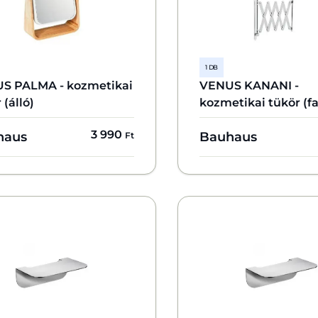
1 DB
S PALMA - kozmetikai
VENUS KANANI -
 (álló)
kozmetikai tükör (fa
3 990
haus
Bauhaus
Ft