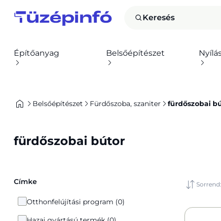
Keresés
Építőanyag
Belsőépítészet
Nyílá
Belsőépítészet
Fürdőszoba, szaniter
fürdőszobai b
fürdőszobai bútor
Címke
Sorrend
Otthonfelújítási program (0)
Hazai gyártású termék (0)