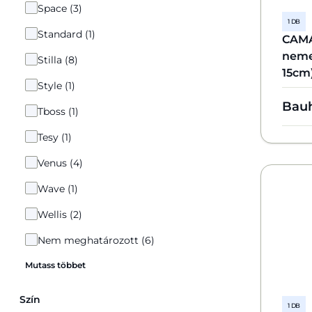
Space (3)
1 DB
Standard (1)
CAM
neme
Stilla (8)
15cm
Style (1)
Bau
Tboss (1)
Tesy (1)
Venus (4)
Wave (1)
Wellis (2)
Nem meghatározott (6)
Mutass többet
Szín
1 DB