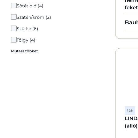
neme
Sötét dió (4)
feket
Szatén/króm (2)
Bau
Szürke (6)
Tölgy (4)
Mutass többet
1 DB
LIND
(álló)