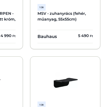
1 DB
RPEN -
MSV - zuhanyrács (fehér,
tt króm,
műanyag, 55x55cm)
4 990
5 490
Bauhaus
Ft
Ft
1 DB