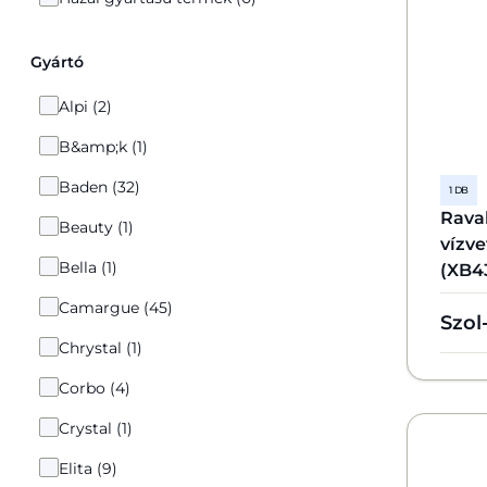
Gyártó
Alpi (2)
B&amp;k (1)
Baden (32)
1 DB
Ravak
Beauty (1)
vízve
Bella (1)
(XB4
Camargue (45)
Szol
Chrystal (1)
Corbo (4)
Crystal (1)
Elita (9)