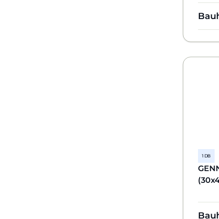
Bau
1 DB
GENNI
(30x
Bau