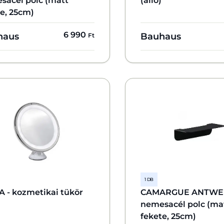
sacél polc (matt
(álló)
e, 25cm)
6 990
haus
Bauhaus
Ft
1 DB
A - kozmetikai tükör
CAMARGUE ANTWE
nemesacél polc (ma
fekete, 25cm)