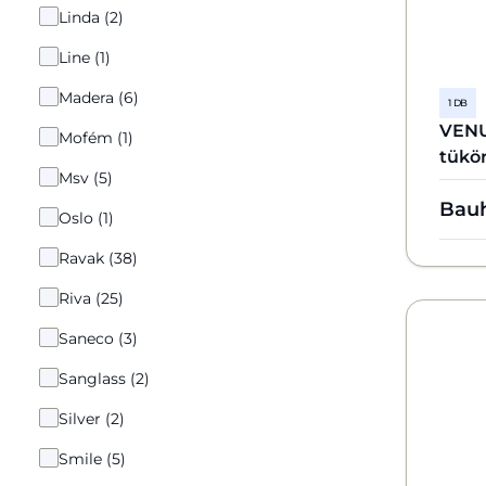
Linda (2)
Line (1)
Madera (6)
1 DB
VENU
Mofém (1)
tükör
Msv (5)
Bau
Oslo (1)
Ravak (38)
Riva (25)
Saneco (3)
Sanglass (2)
Silver (2)
Smile (5)