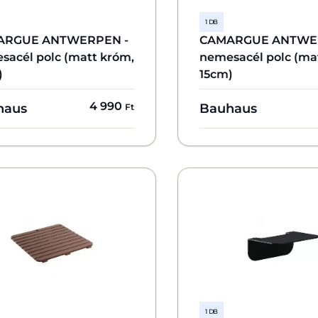
1 DB
ARGUE ANTWERPEN -
CAMARGUE ANTWE
sacél polc (matt króm,
nemesacél polc (ma
)
15cm)
4 990
haus
Bauhaus
Ft
1 DB