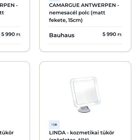
RPEN -
CAMARGUE ANTWERPEN -
tt
nemesacél polc (matt
fekete, 15cm)
5 990
5 990
Bauhaus
Ft
Ft
1 DB
 tükör
LINDA - kozmetikai tükör