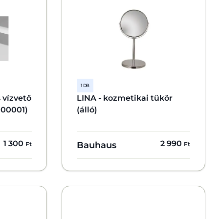
1 DB
 vízvető
LINA - kozmetikai tükör
000001)
(álló)
1 300
2 990
Bauhaus
Ft
Ft