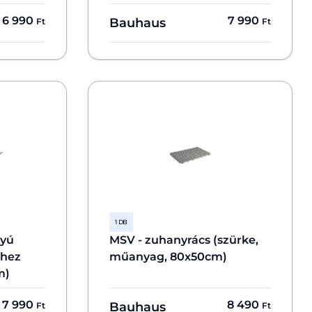
6 990
7 990
Bauhaus
Ft
Ft
1 DB
tyú
MSV - zuhanyrács (szürke,
yhez
műanyag, 80x50cm)
m)
7 990
8 490
Bauhaus
Ft
Ft