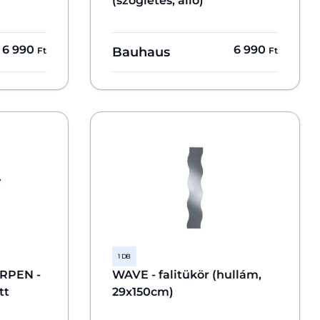
(szögletes, álló)
6 990
6 990
Bauhaus
Ft
Ft
1 DB
RPEN -
WAVE - falitükör (hullám,
tt
29x150cm)