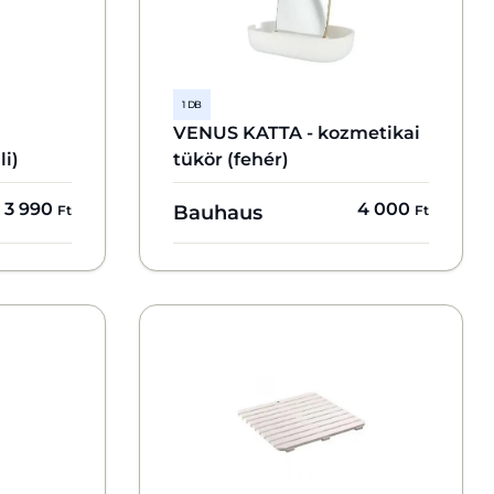
1 DB
VENUS KATTA - kozmetikai
li)
tükör (fehér)
3 990
4 000
Bauhaus
Ft
Ft