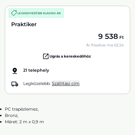
LEGKEDVEZŐBB ELADÁSI ÁR
Praktiker
9 538
Ft
Ár frissítve: ma 02:24
Ugrás a kereskedőhöz
21 telephely
Legközelebb:
Szállítási cím
PC trapézlemez,
Bronz,
Méret: 2 m x 0,9 m