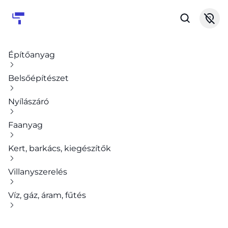
Építőanyag
Belsőépítészet
Nyílászáró
Faanyag
Kert, barkács, kiegészítők
Villanyszerelés
Víz, gáz, áram, fűtés