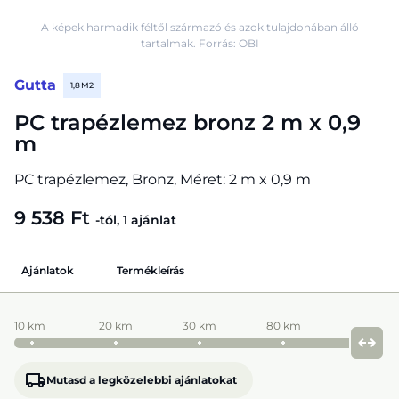
A képek harmadik féltől származó és azok tulajdonában álló
tartalmak. Forrás: OBI
Gutta
1,8 M2
PC trapézlemez bronz 2 m x 0,9
m
PC trapézlemez, Bronz, Méret: 2 m x 0,9 m
9 538 Ft
-tól, 1 ajánlat
Ajánlatok
Termékleírás
10 km
20 km
30 km
80 km
Mutasd a legközelebbi ajánlatokat