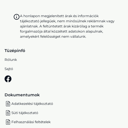
A honlapon megjelenített árak és információk
tájékoztató jellegűek, nem minősülnek reklámnak vagy
ajánlatnak. A feltüntetett árak kizárólag a termék
forgalmazója által közzétett adatokon alapulnak,
amelyekért felelősséget nem vállalunk.
Tüzépinfó
Rólunk
Sajtó
Dokumentumok
Adatkezelési tájékoztató
Süti tájékoztató
Felhasználási feltételek