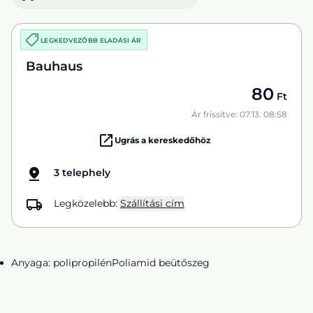
LEGKEDVEZŐBB ELADÁSI ÁR
Bauhaus
80
Ft
Ár frissítve: 07.13. 08:58
Ugrás a kereskedőhöz
3 telephely
Legközelebb:
Szállítási cím
Anyaga: polipropilénPoliamid beütőszeg