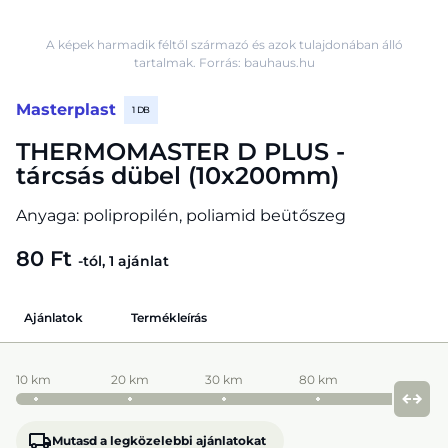
A képek harmadik féltől származó és azok tulajdonában álló
tartalmak. Forrás: bauhaus.hu
Masterplast
1 DB
THERMOMASTER D PLUS -
tárcsás dübel (10x200mm)
Anyaga: polipropilén, poliamid beütőszeg
80 Ft
-tól, 1 ajánlat
Ajánlatok
Termékleírás
10 km
20 km
30 km
80 km
Mutasd a legközelebbi ajánlatokat