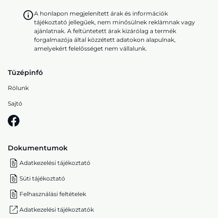
A honlapon megjelenített árak és információk
tájékoztató jellegűek, nem minősülnek reklámnak vagy
ajánlatnak. A feltüntetett árak kizárólag a termék
forgalmazója által közzétett adatokon alapulnak,
amelyekért felelősséget nem vállalunk.
Tüzépinfó
Rólunk
Sajtó
Dokumentumok
Adatkezelési tájékoztató
Süti tájékoztató
Felhasználási feltételek
Adatkezelési tájékoztatók