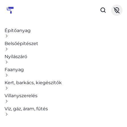
Építőanyag
Belsőépítészet
Nyílászáró
Faanyag
Kert, barkács, kiegészítők
Villanyszerelés
Víz, gáz, áram, fűtés