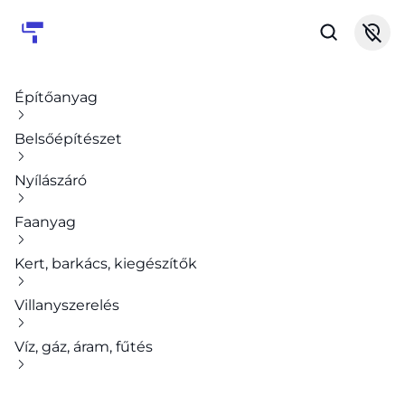
Építőanyag
Belsőépítészet
Nyílászáró
Faanyag
Kert, barkács, kiegészítők
Villanyszerelés
Víz, gáz, áram, fűtés