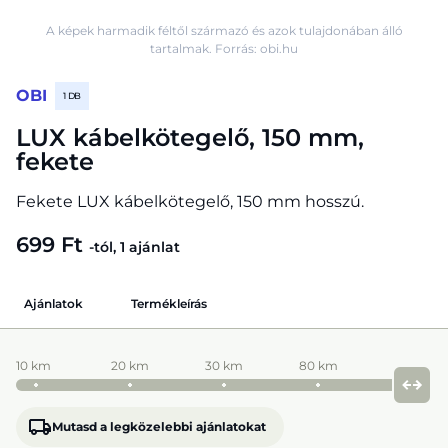
A képek harmadik féltől származó és azok tulajdonában álló
tartalmak. Forrás: obi.hu
OBI
1 DB
LUX kábelkötegelő, 150 mm,
fekete
Fekete LUX kábelkötegelő, 150 mm hosszú.
699 Ft
-tól, 1 ajánlat
Ajánlatok
Termékleírás
10 km
20 km
30 km
80 km
Mutasd a legközelebbi ajánlatokat