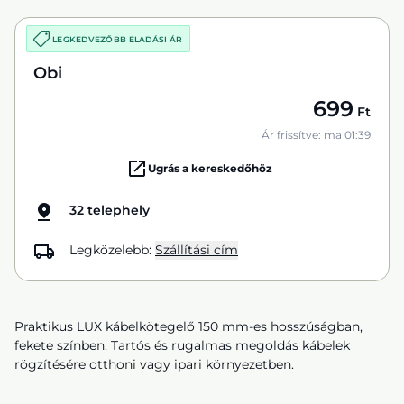
LEGKEDVEZŐBB ELADÁSI ÁR
Obi
699
Ft
Ár frissítve: ma 01:39
Ugrás a kereskedőhöz
32 telephely
Legközelebb:
Szállítási cím
Praktikus LUX kábelkötegelő 150 mm-es hosszúságban,
fekete színben. Tartós és rugalmas megoldás kábelek
rögzítésére otthoni vagy ipari környezetben.