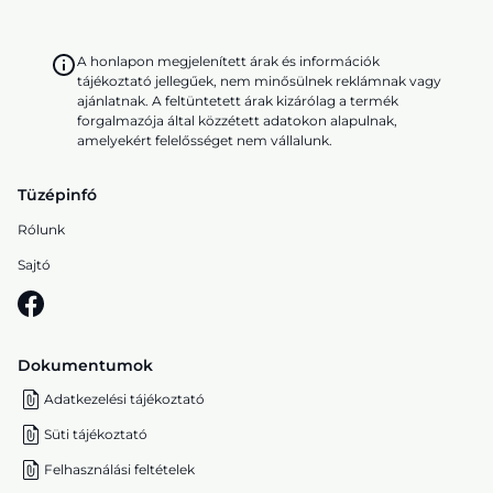
A honlapon megjelenített árak és információk
tájékoztató jellegűek, nem minősülnek reklámnak vagy
ajánlatnak. A feltüntetett árak kizárólag a termék
forgalmazója által közzétett adatokon alapulnak,
amelyekért felelősséget nem vállalunk.
Tüzépinfó
Rólunk
Sajtó
Dokumentumok
Adatkezelési tájékoztató
Süti tájékoztató
Felhasználási feltételek