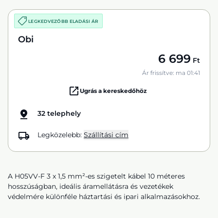
LEGKEDVEZŐBB ELADÁSI ÁR
Obi
6 699
Ft
Ár frissítve: ma 01:41
Ugrás a kereskedőhöz
32 telephely
Legközelebb:
Szállítási cím
A H05VV-F 3 x 1,5 mm²-es szigetelt kábel 10 méteres
hosszúságban, ideális áramellátásra és vezetékek
védelmére különféle háztartási és ipari alkalmazásokhoz.