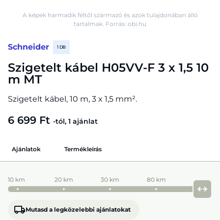
A képek harmadik féltől származó és azok tulajdonában álló
tartalmak. Forrás: obi.hu
Schneider
1 DB
Szigetelt kábel H05VV-F 3 x 1,5 10
m MT
Szigetelt kábel, 10 m, 3 x 1,5 mm².
6 699 Ft
-tól, 1 ajánlat
Ajánlatok
Termékleírás
10 km
20 km
30 km
80 km
Mutasd a legközelebbi ajánlatokat