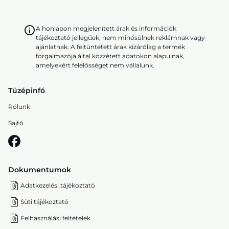
A honlapon megjelenített árak és információk
tájékoztató jellegűek, nem minősülnek reklámnak vagy
ajánlatnak. A feltüntetett árak kizárólag a termék
forgalmazója által közzétett adatokon alapulnak,
amelyekért felelősséget nem vállalunk.
Tüzépinfó
Rólunk
Sajtó
Dokumentumok
Adatkezelési tájékoztató
Süti tájékoztató
Felhasználási feltételek