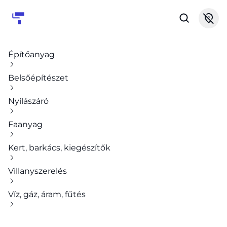
Építőanyag
Belsőépítészet
Nyílászáró
Faanyag
Kert, barkács, kiegészítők
Villanyszerelés
Víz, gáz, áram, fűtés