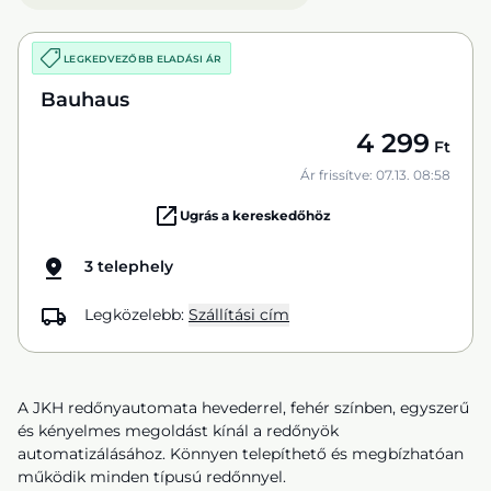
LEGKEDVEZŐBB ELADÁSI ÁR
Bauhaus
4 299
Ft
Ár frissítve: 07.13. 08:58
Ugrás a kereskedőhöz
3 telephely
Legközelebb:
Szállítási cím
A JKH redőnyautomata hevederrel, fehér színben, egyszerű
és kényelmes megoldást kínál a redőnyök
automatizálásához. Könnyen telepíthető és megbízhatóan
működik minden típusú redőnnyel.