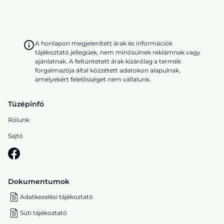
A honlapon megjelenített árak és információk
tájékoztató jellegűek, nem minősülnek reklámnak vagy
ajánlatnak. A feltüntetett árak kizárólag a termék
forgalmazója által közzétett adatokon alapulnak,
amelyekért felelősséget nem vállalunk.
Tüzépinfó
Rólunk
Sajtó
Dokumentumok
Adatkezelési tájékoztató
Süti tájékoztató