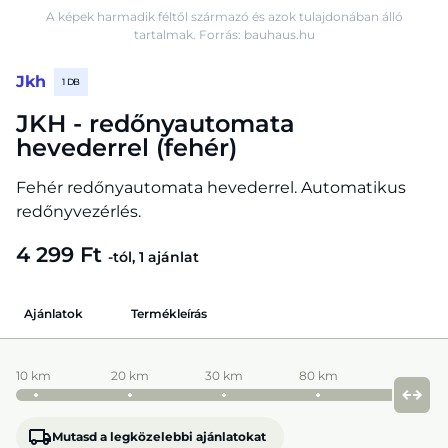
A képek harmadik féltől származó és azok tulajdonában álló
tartalmak. Forrás: bauhaus.hu
Jkh
1 DB
JKH - redőnyautomata
hevederrel (fehér)
Fehér redőnyautomata hevederrel. Automatikus
redőnyvezérlés.
4 299 Ft
-tól, 1 ajánlat
Ajánlatok
Termékleírás
10 km
20 km
30 km
80 km
Mutasd a legközelebbi ajánlatokat