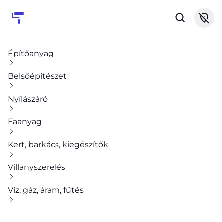
Építőanyag
Belsőépítészet
Nyílászáró
Faanyag
Kert, barkács, kiegészítők
Villanyszerelés
Víz, gáz, áram, fűtés