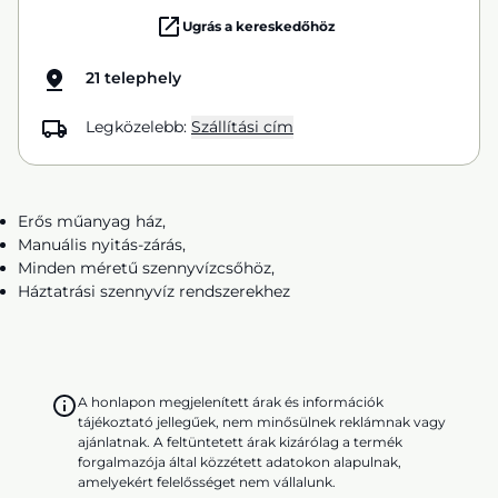
Ugrás a kereskedőhöz
21 telephely
Legközelebb:
Szállítási cím
Erős műanyag ház,
Manuális nyitás-zárás,
Minden méretű szennyvízcsőhöz,
Háztatrási szennyvíz rendszerekhez
A honlapon megjelenített árak és információk
tájékoztató jellegűek, nem minősülnek reklámnak vagy
ajánlatnak. A feltüntetett árak kizárólag a termék
forgalmazója által közzétett adatokon alapulnak,
amelyekért felelősséget nem vállalunk.