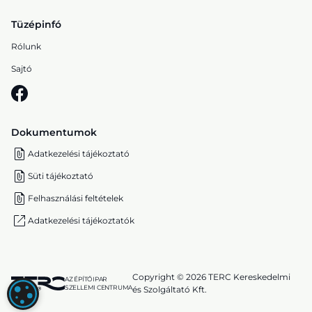
Tüzépinfó
Rólunk
Sajtó
Dokumentumok
Adatkezelési tájékoztató
Süti tájékoztató
Felhasználási feltételek
Adatkezelési tájékoztatók
Copyright © 2026 TERC Kereskedelmi
AZ ÉPÍTŐIPAR
SZELLEMI CENTRUMA
és Szolgáltató Kft.
SÜTI (COOKIE) BEÁLLÍTÁSOK