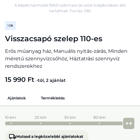
A képek harmadik féltől származó és azok tulajdonában álló
tartalmak. Forrás: OBI
1 DB
Visszacsapó szelep 110-es
Erős műanyag ház, Manuális nyitás-zárás, Minden
méretű szennyvízcsőhöz, Háztatrási szennyvíz
rendszerekhez
15 990 Ft
-tól, 2 ajánlat
Ajánlatok
Termékleírás
10 km
20 km
30 km
80 km
Mutasd a legközelebbi ajánlatokat