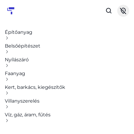
Építőanyag
Belsőépítészet
Nyílászáró
Faanyag
Kert, barkács, kiegészítők
Villanyszerelés
Víz, gáz, áram, fűtés