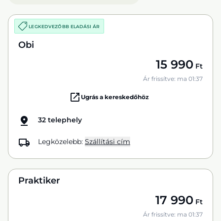
LEGKEDVEZŐBB ELADÁSI ÁR
Obi
15 990
Ft
Ár frissítve: ma 01:37
Ugrás a kereskedőhöz
32 telephely
Legközelebb:
Szállítási cím
Praktiker
17 990
Ft
Ár frissítve: ma 01:37