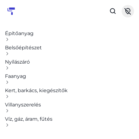
Építőanyag
Belsőépítészet
Nyílászáró
Faanyag
Kert, barkács, kiegészítők
Villanyszerelés
Víz, gáz, áram, fűtés