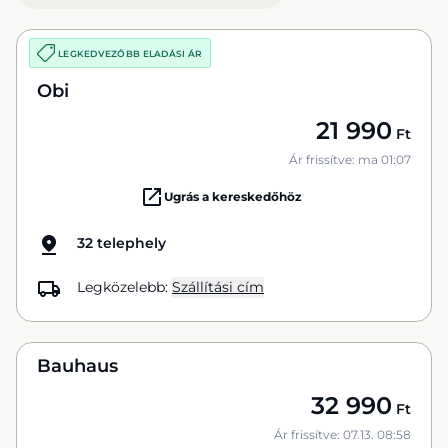
LEGKEDVEZŐBB ELADÁSI ÁR
Obi
21 990
Ft
Ár frissítve: ma 01:07
Ugrás a kereskedőhöz
32 telephely
Legközelebb:
Szállítási cím
Bauhaus
32 990
Ft
Ár frissítve: 07.13. 08:58