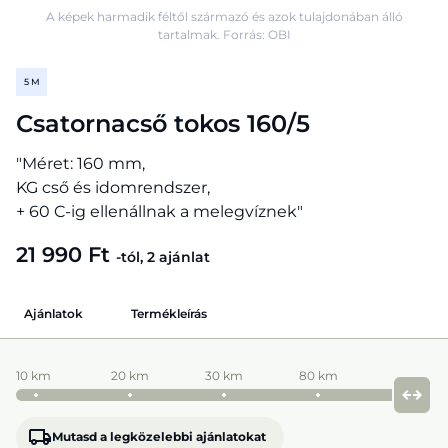
A képek harmadik féltől származó és azok tulajdonában álló
tartalmak. Forrás: OBI
5 M
Csatornacső tokos 160/5
"Méret: 160 mm,
KG cső és idomrendszer,
+ 60 C-ig ellenállnak a melegvíznek"
21 990 Ft
-tól, 2 ajánlat
Ajánlatok
Termékleírás
10 km
20 km
30 km
80 km
Mutasd a legközelebbi ajánlatokat