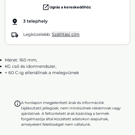
Ugrás a kereskedőhöz
3 telephely
Legközelebb:
Szállítási cím
Méret: 160 mm,
KG cső és idomrendszer,
+ 60 C-ig ellenállnak a melegvíznek
A honlapon megjelenített árak és információk
tájékoztató jellegűek, nem minősülnek reklámnak vagy
ajánlatnak. A feltüntetett árak kizárólag a termék
forgalmazója által közzétett adatokon alapulnak,
amelyekért felelősséget nem vállalunk.