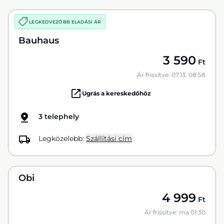
LEGKEDVEZŐBB ELADÁSI ÁR
Bauhaus
3 590
Ft
Ár frissítve: 07.13. 08:58
Ugrás a kereskedőhöz
3 telephely
Legközelebb:
Szállítási cím
Obi
4 999
Ft
Ár frissítve: ma 01:30