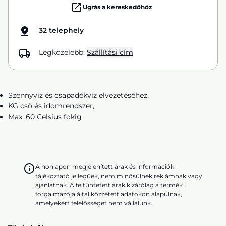
Ugrás a kereskedőhöz
32 telephely
Legközelebb:
Szállítási cím
Szennyvíz és csapadékvíz elvezetéséhez,
KG cső és idomrendszer,
Max. 60 Celsius fokig
A honlapon megjelenített árak és információk
tájékoztató jellegűek, nem minősülnek reklámnak vagy
ajánlatnak. A feltüntetett árak kizárólag a termék
forgalmazója által közzétett adatokon alapulnak,
amelyekért felelősséget nem vállalunk.