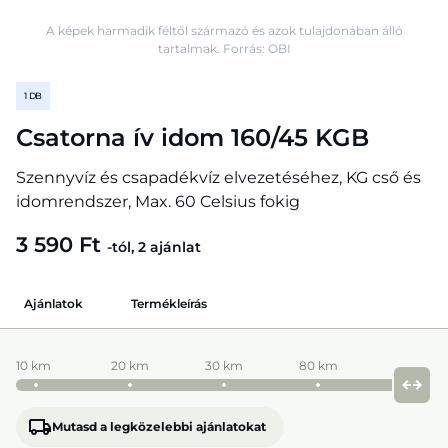
A képek harmadik féltől származó és azok tulajdonában álló
tartalmak. Forrás: OBI
1 DB
Csatorna ív idom 160/45 KGB
Szennyvíz és csapadékvíz elvezetéséhez, KG cső és
idomrendszer, Max. 60 Celsius fokig
3 590 Ft
-tól, 2 ajánlat
Ajánlatok
Termékleírás
10 km
20 km
30 km
80 km
Mutasd a legközelebbi ajánlatokat