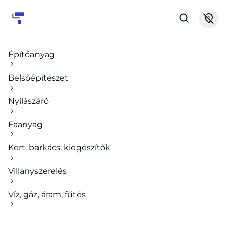
Építőanyag
Belsőépítészet
Nyílászáró
Faanyag
Kert, barkács, kiegészítők
Villanyszerelés
Víz, gáz, áram, fűtés