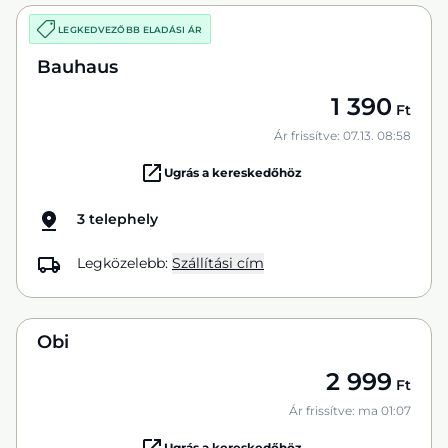
LEGKEDVEZŐBB ELADÁSI ÁR
Bauhaus
1 390
Ft
Ár frissítve: 07.13. 08:58
Ugrás a kereskedőhöz
3 telephely
Legközelebb:
Szállítási cím
Obi
2 999
Ft
Ár frissítve: ma 01:07
Ugrás a kereskedőhöz