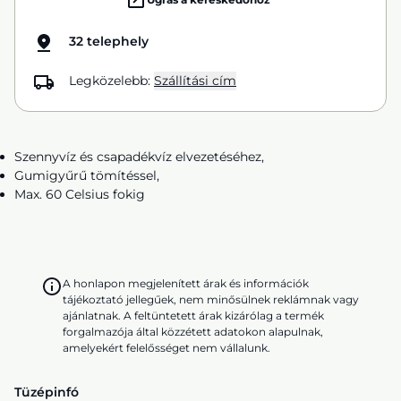
32 telephely
Legközelebb:
Szállítási cím
Szennyvíz és csapadékvíz elvezetéséhez,
Gumigyűrű tömítéssel,
Max. 60 Celsius fokig
A honlapon megjelenített árak és információk
tájékoztató jellegűek, nem minősülnek reklámnak vagy
ajánlatnak. A feltüntetett árak kizárólag a termék
forgalmazója által közzétett adatokon alapulnak,
amelyekért felelősséget nem vállalunk.
Tüzépinfó