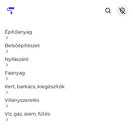
Építőanyag
Belsőépítészet
Nyílászáró
Faanyag
Kert, barkács, kiegészítők
Villanyszerelés
Víz, gáz, áram, fűtés