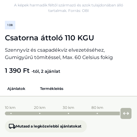
A képek harmadik féltől származó és azok tulajdonában álló
tartalmak. Forrás: OBI
1 DB
Csatorna áttoló 110 KGU
Szennyvíz és csapadékvíz elvezetéséhez,
Gumigyűrű tömítéssel, Max. 60 Celsius fokig
1 390 Ft
-tól, 2 ajánlat
Ajánlatok
Termékleírás
10 km
20 km
30 km
80 km
Mutasd a legközelebbi ajánlatokat