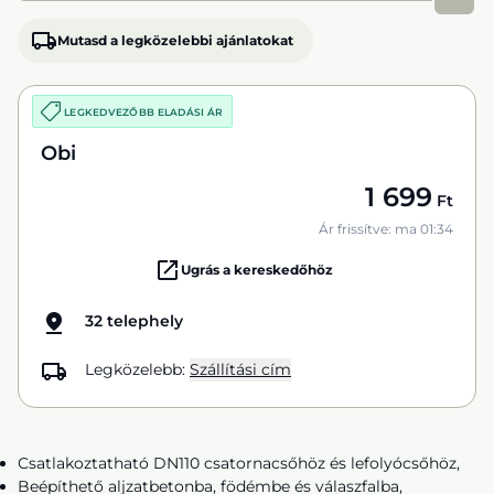
Mutasd a legközelebbi ajánlatokat
LEGKEDVEZŐBB ELADÁSI ÁR
Obi
1 699
Ft
Ár frissítve: ma 01:34
Ugrás a kereskedőhöz
32 telephely
Legközelebb:
Szállítási cím
Csatlakoztatható DN110 csatornacsőhöz és lefolyócsőhöz,
Beépíthető aljzatbetonba, födémbe és válaszfalba,