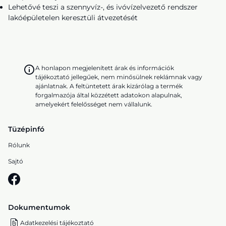
Lehetővé teszi a szennyvíz-, és ivóvízelvezető rendszer
lakóépületelen keresztüli átvezetését
A honlapon megjelenített árak és információk
tájékoztató jellegűek, nem minősülnek reklámnak vagy
ajánlatnak. A feltüntetett árak kizárólag a termék
forgalmazója által közzétett adatokon alapulnak,
amelyekért felelősséget nem vállalunk.
Tüzépinfó
Rólunk
Sajtó
Dokumentumok
Adatkezelési tájékoztató