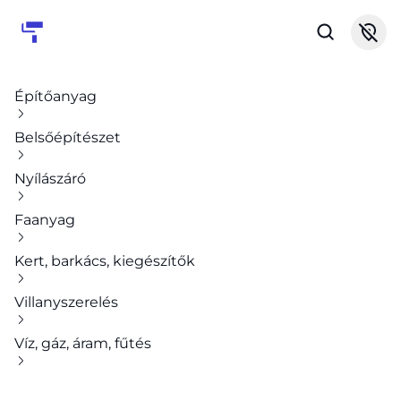
Építőanyag
Belsőépítészet
Nyílászáró
Faanyag
Kert, barkács, kiegészítők
Villanyszerelés
Víz, gáz, áram, fűtés