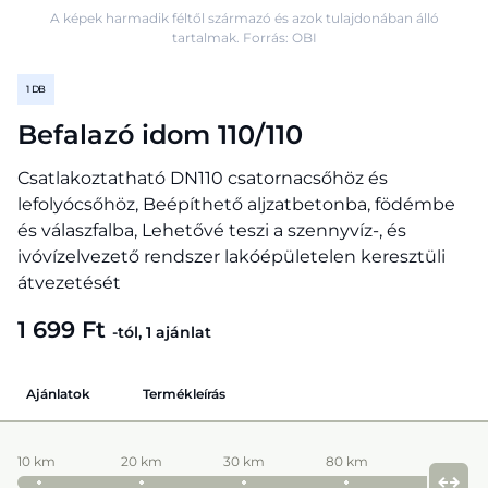
A képek harmadik féltől származó és azok tulajdonában álló
tartalmak. Forrás: OBI
1 DB
Befalazó idom 110/110
Csatlakoztatható DN110 csatornacsőhöz és
lefolyócsőhöz, Beépíthető aljzatbetonba, födémbe
és válaszfalba, Lehetővé teszi a szennyvíz-, és
ivóvízelvezető rendszer lakóépületelen keresztüli
átvezetését
1 699 Ft
-tól, 1 ajánlat
Ajánlatok
Termékleírás
10 km
20 km
30 km
80 km