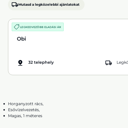
Mutasd a legközelebbi ajánlatokat
LEGKEDVEZŐBB ELADÁSI ÁR
Obi
32 telephely
Legkö
Horganyzott rács,
Esővízelvezetés,
Magas, 1 méteres