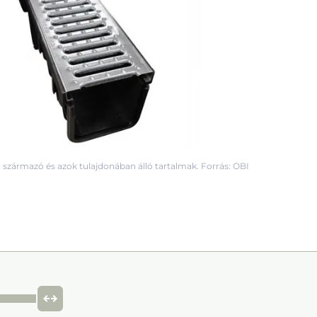
 származó és azok tulajdonában álló tartalmak. Forrás: OBI