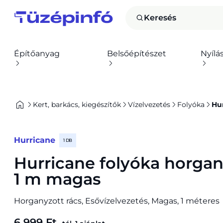
Keresés
Építőanyag
Belsőépítészet
Nyílá
Kert, barkács, kiegészítők
Vízelvezetés
Folyóka
Hu
Hurricane
1 DB
Hurricane folyóka horgan
1 m magas
Horganyzott rács, Esővízelvezetés, Magas, 1 méteres
6 999 Ft