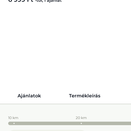
-tól, 1 ajánlat
Ajánlatok
Termékleírás
10 km
20 km