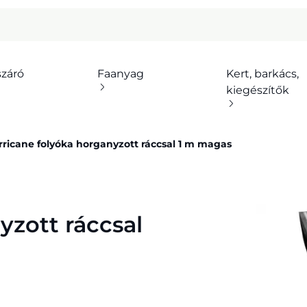
száró
Faanyag
Kert, barkács,
kiegészítők
rricane folyóka horganyzott ráccsal 1 m magas
yzott ráccsal