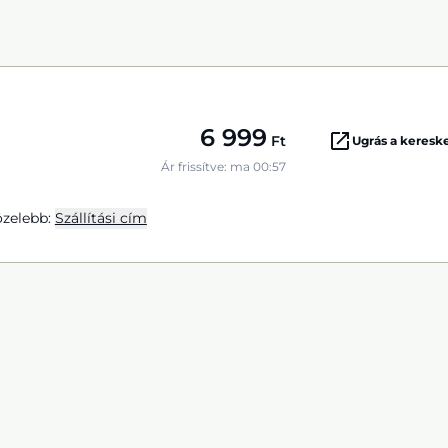
6 999
Ft
Ugrás a keres
Ár frissítve: ma 00:57
zelebb:
Szállítási cím