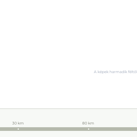
A képek harmadik féltől
30 km
80 km